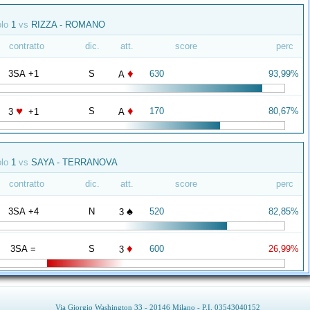
olo
1
vs
RIZZA - ROMANO
contratto
dic.
att.
score
perc
♦
3SA +1
S
630
93,99%
A
♥
♦
S
170
80,67%
3
+1
A
olo
1
vs
SAYA - TERRANOVA
contratto
dic.
att.
score
perc
♠
3SA +4
N
520
82,85%
3
♦
3SA =
S
600
26,99%
3
Via Giorgio Washington 33 - 20146 Milano - P.I. 03543040152