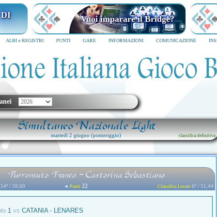
I MILANO
Vuoi imparare il Bridge?
6
SCRIVICI SUBITO
ALBI e REGISTRI
PUNTI
GARE
INFORMAZIONI
COMUNICAZIONE
IN
anei
Simultaneo Nazionale Light
martedì 2 giugno (pomeriggio)
classifica definitiva
Purromuto Franco - Castorina Sebastiano
22
54ª / 59,60
◄
6ª / 51,44
Punti
Classifica Locale
olo
1
vs
CATANIA - LENARES