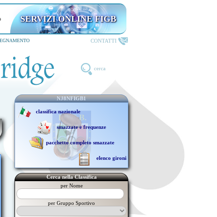
SERVIZI ONLINE FIGB
riservati ai TESSERATI
CONTATTI
SEGNAMENTO
cerca
NJ8NFIGB1
classifica nazionale
smazzate e frequenze
pacchetto completo smazzate
elenco gironi
Cerca nella Classifica
per Nome
per Gruppo Sportivo