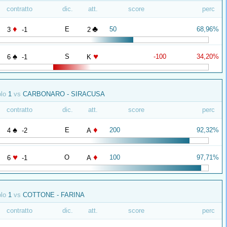
contratto
dic.
att.
score
perc
♦
♣
E
50
68,96%
3
-1
2
♠
♥
S
-100
34,20%
6
-1
K
olo
1
vs
CARBONARO - SIRACUSA
contratto
dic.
att.
score
perc
♠
♦
E
200
92,32%
4
-2
A
♥
♦
O
100
97,71%
6
-1
A
olo
1
vs
COTTONE - FARINA
contratto
dic.
att.
score
perc