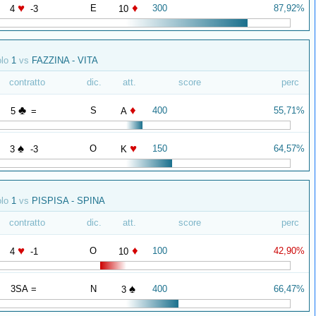
♥
♦
E
300
87,92%
4
-3
10
olo
1
vs
FAZZINA - VITA
contratto
dic.
att.
score
perc
♣
♦
S
400
55,71%
5
=
A
♠
♥
O
150
64,57%
3
-3
K
olo
1
vs
PISPISA - SPINA
contratto
dic.
att.
score
perc
♥
♦
O
100
42,90%
4
-1
10
♠
3SA =
N
400
66,47%
3