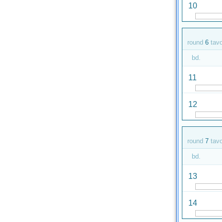
10
round
6
tav
bd.
11
12
round
7
tav
bd.
13
14