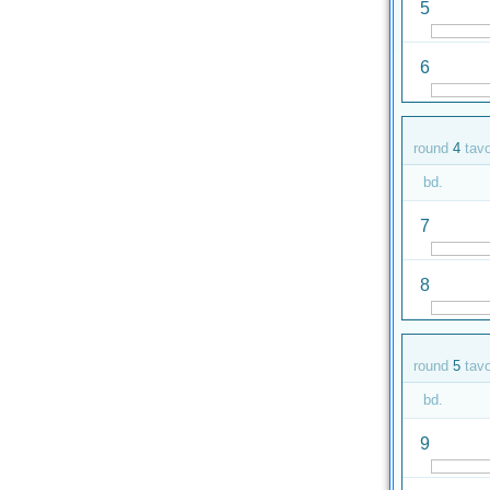
5
6
round
4
tav
bd.
7
8
round
5
tav
bd.
9