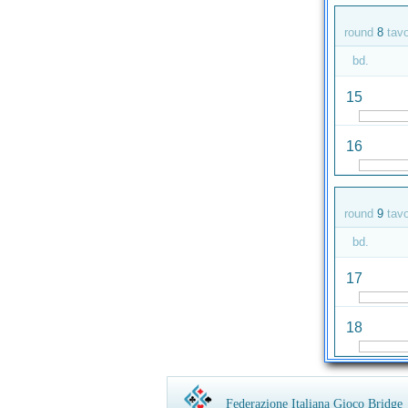
round
8
tav
bd.
15
16
round
9
tav
bd.
17
18
Federazione Italiana Gioco Bridge