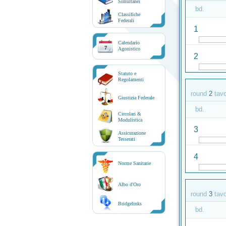
Simultanei
bd.
Classifiche
Federali
1
Calendario
7
Agonistico
2
Statuto e
Regolamenti
round
2
tav
Giustizia Federale
bd.
Circolari &
Modulistica
3
Assicurazione
Tesserati
4
Norme Sanitarie
Albo d'Oro
round
3
tav
Bridgelinks
bd.