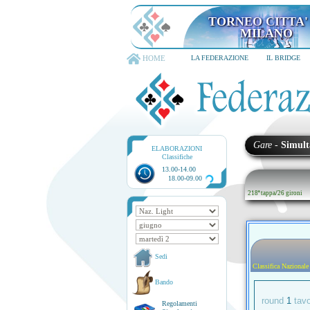
TORNEO CITTA' D
6-8 dicembre 202
HOME
LA FEDERAZIONE
IL BRIDGE
Gare
-
Simult
ELABORAZIONI
Classifiche
13.00-14.00
18.00-09.00
218ª tappa
/
26 gironi
Sedi
Classifica Nazionale
Bando
round
1
tav
Regolamenti