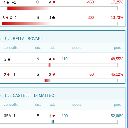
♠
♥
O
-450
17,25%
4
+1
A
♦
♣
S
-300
13,73%
3
X -2
J
olo
1
vs
BELLA - BOVARI
contratto
dic.
att.
score
perc
♠
♦
N
110
48,55%
2
=
A
♦
♥
S
-50
45,12%
2
-1
3
olo
1
vs
CASTELLI - DI MATTEO
contratto
dic.
att.
score
perc
♥
3SA -1
E
100
52,86%
3