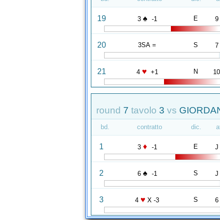
♠
19
E
3
-1
9
20
3SA =
S
7
♥
21
N
4
+1
1
round
7
tavolo
3
vs
GIORDAN
bd.
contratto
dic.
a
♦
1
E
3
-1
J
♠
2
S
6
-1
J
♥
3
S
4
X -3
6