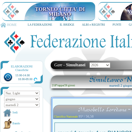
TORNEO CITTA' DI MILANO
6-8 dicembre 2026
HOME
LA FEDERAZIONE
IL BRIDGE
ALBI e REGISTRI
PUNTI
G
Gare
-
Simultanei
ELABORAZIONI
Classifiche
13.00-14.00
Simultaneo Na
18.00-09.00
martedì 2 giugn
218ª tappa
/
26 gironi
Masobello Loredana 
Sedi
95ª / 56,58
Classifica Nazionale
Bando