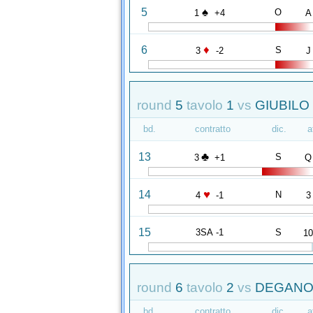
♠
5
O
1
+4
A
♦
6
S
3
-2
J
round
5
tavolo
1
vs
GIUBILO 
bd.
contratto
dic.
a
♣
13
S
3
+1
Q
♥
14
N
4
-1
3
15
3SA -1
S
1
round
6
tavolo
2
vs
DEGANO 
bd.
contratto
dic.
a