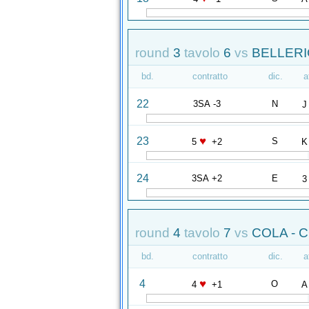
round
3
tavolo
6
vs
BELLERIO
bd.
contratto
dic.
a
22
3SA -3
N
J
♥
23
S
5
+2
K
24
3SA +2
E
3
round
4
tavolo
7
vs
COLA - 
bd.
contratto
dic.
a
♥
4
O
4
+1
A