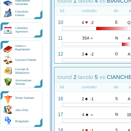
round
1
tavolo
4
vs
BIANCONI
Regolamenti
Simultanei
bd.
contratto
dic.
a
Classifiche
Federali
♥
10
E
4
-2
Q
Calendario
9
Agonistico
11
3SA =
N
A
Statuto e
Regolamenti
♠
12
O
3
-2
A
Giustizia Federale
Circolari &
Modulistica
round
2
tavolo
5
vs
CIANCHE
Assicurazione
Tesserati
bd.
contratto
dic.
a
♠
16
Norme Sanitarie
S
2
-1
A
Albo d'Oro
♠
17
N
4
=
1
Bridgelinks
♥
18
S
4
-1
A