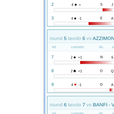
♠
2
S
4
=
J
♠
3
E
4
-1
A
round
5
tavolo
6
vs
AZZIMONT
bd.
contratto
dic.
a
♠
7
N
2
+1
6
♣
8
O
2
+1
Q
♥
9
O
4
-1
A
round
6
tavolo
7
vs
BANFI - 
bd.
contratto
dic.
a