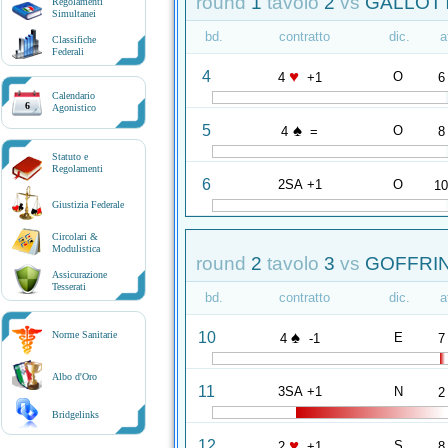
round
1
tavolo
2
vs
GALLOTT
Regolamenti
Simultanei
bd.
contratto
dic.
a
Classifiche
Federali
♥
4
O
4
+1
6
Calendario
6
Agonistico
♠
5
O
4
=
8
Statuto e
Regolamenti
6
2SA +1
O
1
Giustizia Federale
Circolari &
Modulistica
round
2
tavolo
3
vs
GOFFRINI
Assicurazione
Tesserati
bd.
contratto
dic.
a
♠
10
Norme Sanitarie
E
4
-1
7
Albo d'Oro
11
3SA +1
N
2
Bridgelinks
♥
12
S
2
+1
8