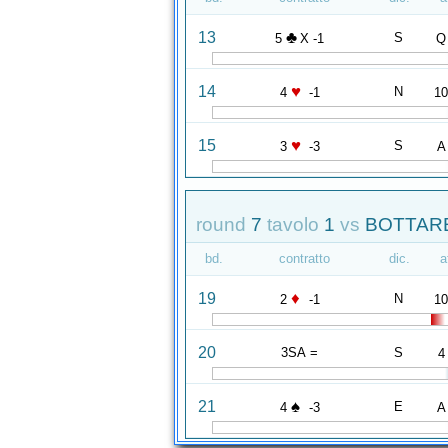
♣
13
S
5
X -1
Q
♥
14
N
4
-1
1
♥
15
S
3
-3
A
round
7
tavolo
1
vs
BOTTARE
bd.
contratto
dic.
a
♦
19
N
2
-1
1
20
3SA =
S
4
♠
21
E
4
-3
A