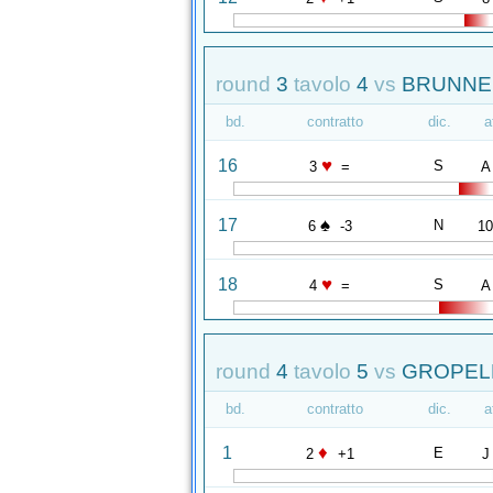
round
3
tavolo
4
vs
BRUNNER
bd.
contratto
dic.
a
♥
16
S
3
=
A
♠
17
N
6
-3
1
♥
18
S
4
=
A
round
4
tavolo
5
vs
GROPELL
bd.
contratto
dic.
a
♦
1
E
2
+1
J