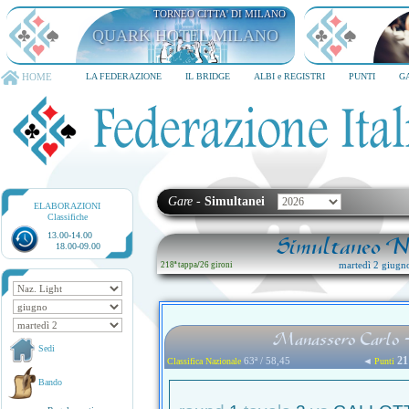
TORNEO CITTA' DI MILANO
QUARK HOTEL MILANO
HOME
LA FEDERAZIONE
IL BRIDGE
ALBI e REGISTRI
PUNTI
G
Gare
-
Simultanei
ELABORAZIONI
Classifiche
13.00-14.00
Simultaneo Na
18.00-09.00
martedì 2 giugn
218ª tappa
/
26 gironi
Manassero Carlo -
Sedi
21
63ª / 58,45
◄
Classifica Nazionale
Punti
Bando