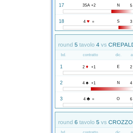
17
3SA +2
N
5
♥
18
S
4
=
3
round
5
tavolo
4
vs
CREPALDI
bd.
contratto
dic.
a
♦
1
E
2
+1
2
♠
2
N
4
+1
4
♣
3
O
4
=
6
round
6
tavolo
5
vs
CROZZOLI
bd.
contratto
dic.
a