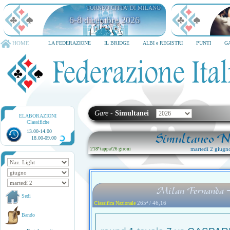
TORNEO CITTA' DI MILANO
6-8 dicembre 2026
HOME
LA FEDERAZIONE
IL BRIDGE
ALBI e REGISTRI
PUNTI
G
Gare
-
Simultanei
ELABORAZIONI
Classifiche
13.00-14.00
Simultaneo Na
18.00-09.00
martedì 2 giugn
218ª tappa
/
26 gironi
Milan Fernanda 
Sedi
265ª / 46,16
Classifica Nazionale
Bando