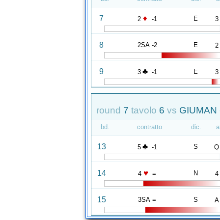
♦
7
E
2
-1
3
8
2SA -2
E
2
♣
9
E
3
-1
3
round
7
tavolo
6
vs
GIUMAN 
bd.
contratto
dic.
a
♣
13
S
5
-1
Q
♥
14
N
4
=
4
15
3SA =
S
A