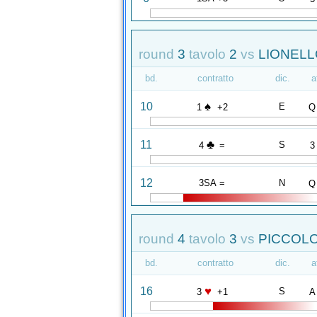
round
3
tavolo
2
vs
LIONELLO
bd.
contratto
dic.
a
♠
10
E
1
+2
Q
♣
11
S
4
=
3
12
3SA =
N
Q
round
4
tavolo
3
vs
PICCOLO
bd.
contratto
dic.
a
♥
16
S
3
+1
A