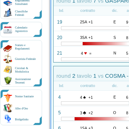
round
1
tavolo
7
vs
GASPARIN
Regolamenti
Simultanei
bd.
contratto
dic.
a
Classifiche
Federali
19
2SA +1
E
9
Calendario
7
Agonistico
20
3SA +1
S
8
Statuto e
Regolamenti
♥
21
N
4
=
5
Giustizia Federale
Circolari &
Modulistica
round
2
tavolo
1
vs
COSMA 
Assicurazione
Tesserati
bd.
contratto
dic.
a
♠
4
Norme Sanitarie
E
4
+1
6
Albo d'Oro
♣
5
O
3
+2
8
Bridgelinks
6
1SA +3
O
5