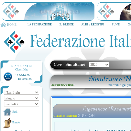
TORNEO CITTA' DI MILANO
6-8 dicembre 2026
HOME
LA FEDERAZIONE
IL BRIDGE
ALBI e REGISTRI
PUNTI
G
Gare
-
Simultanei
ELABORAZIONI
Classifiche
13.00-14.00
Simultaneo Na
18.00-09.00
martedì 2 giugn
218ª tappa
/
26 gironi
Lagravinese Rosamari
Sedi
341ª / 40,64
Classifica Nazionale
Bando