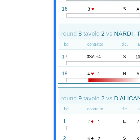
♥
16
S
3
=
A
round
8
tavolo
2
vs
NARDI - 
bd.
contratto
dic.
a
17
3SA +4
S
1
♥
18
N
4
-1
A
round
9
tavolo
2
vs
D'ALICA
bd.
contratto
dic.
a
♦
1
E
2
-1
7
♠
2
S
6
-2
K