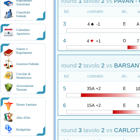
round
1
tavolo
2
vs
PAVAN -
Regolamenti
Simultanei
bd.
contratto
dic.
a
Classifiche
Federali
♠
3
E
4
-1
A
Calendario
8
Agonistico
♥
4
O
4
+1
7
Statuto e
Regolamenti
round
2
tavolo
2
vs
BARSANT
Giustizia Federale
Circolari &
bd.
contratto
dic.
a
Modulistica
Assicurazione
5
3SA +2
E
1
Tesserati
6
Norme Sanitarie
1SA +2
E
3
Albo d'Oro
round
3
tavolo
2
vs
CARLOTT
Bridgelinks