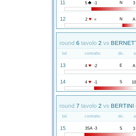
♣
11
N
5
-1
3
♥
12
N
2
=
A
round
6
tavolo
2
vs
BERNETT
bd.
contratto
dic.
a
♥
13
E
4
-2
A
♥
14
S
4
-1
1
round
7
tavolo
2
vs
BERTINI
bd.
contratto
dic.
a
15
3SA -3
S
3