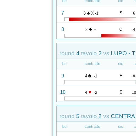
bd.
contratto
dic.
a
♠
7
S
3
X -1
6
♣
8
O
3
=
4
round
4
tavolo
2
vs
LUPO - 
bd.
contratto
dic.
a
♣
9
E
4
-1
A
♥
10
E
4
-2
1
round
5
tavolo
2
vs
CENTRA 
bd.
contratto
dic.
a