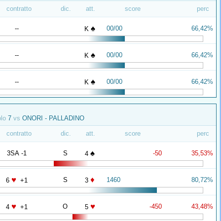
contratto
dic.
att.
score
perc
♠
--
00/00
66,42%
K
♠
--
00/00
66,42%
K
♠
--
00/00
66,42%
K
olo
7
vs
ONORI - PALLADINO
contratto
dic.
att.
score
perc
♠
3SA -1
S
-50
35,53%
4
♥
♦
S
1460
80,72%
6
+1
3
♥
♥
O
-450
43,48%
4
+1
5