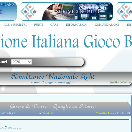
I MILANO
Vuoi imparare il Bridge?
6
SCRIVICI SUBITO
ALBI e REGISTRI
PUNTI
GARE
INFORMAZIONI
COMUNICAZIONE
IN
anei
Simultaneo Nazionale Light
martedì 2 giugno (pomeriggio)
classifica definitiva
Gismondi Pietro - Quagliozzi Marco
36
14ª / 66,42
◄
1ª / 66,19
Punti
Classifica Locale
olo
7
vs
-- - --