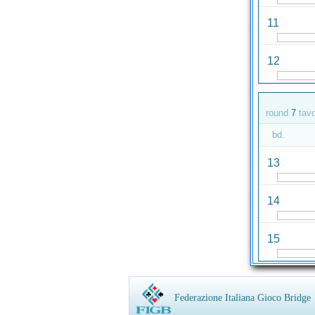
11
12
round
7
tav
bd.
13
14
15
Federazione Italiana Gioco Bridge