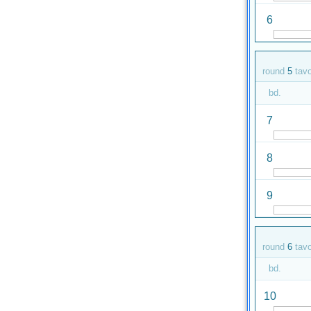
6
round
5
tav
bd.
7
8
9
round
6
tav
bd.
10