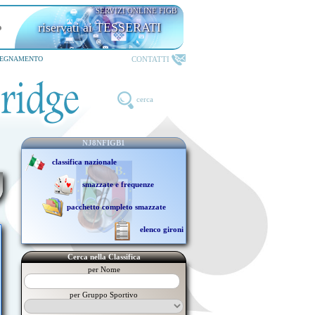
SERVIZI ONLINE FIGB
riservati ai TESSERATI
CONTATTI
SEGNAMENTO
cerca
NJ8NFIGB1
classifica nazionale
smazzate e frequenze
pacchetto completo smazzate
elenco gironi
Cerca nella Classifica
per Nome
per Gruppo Sportivo