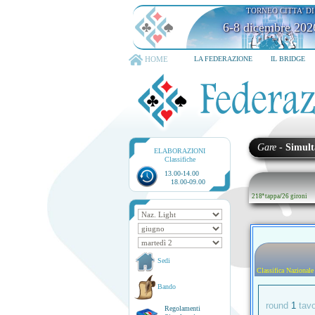
TORNEO CITTA' D
6-8 dicembre 202
HOME
LA FEDERAZIONE
IL BRIDGE
Gare
-
Simult
ELABORAZIONI
Classifiche
13.00-14.00
18.00-09.00
218ª tappa
/
26 gironi
Sedi
Classifica Nazionale
Bando
round
1
tav
Regolamenti