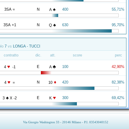
♠
3SA =
N
400
55,71%
A
♠
3SA +1
N
630
95,70%
Q
olo
7
vs
LONGA - TUCCI
contratto
dic.
att.
score
perc
♥
♣
E
100
42,90%
4
-1
A
♥
♦
N
420
82,38%
4
=
10
♠
♥
E
300
69,42%
3
X -2
K
Via Giorgio Washington 33 - 20146 Milano - P.I. 03543040152