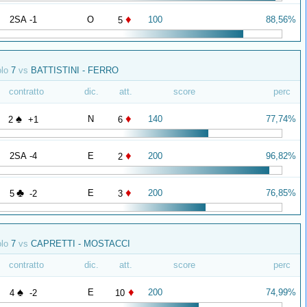
♦
2SA -1
O
100
88,56%
5
olo
7
vs
BATTISTINI - FERRO
contratto
dic.
att.
score
perc
♠
♦
N
140
77,74%
2
+1
6
♦
2SA -4
E
200
96,82%
2
♣
♦
E
200
76,85%
5
-2
3
olo
7
vs
CAPRETTI - MOSTACCI
contratto
dic.
att.
score
perc
♠
♦
E
200
74,99%
4
-2
10