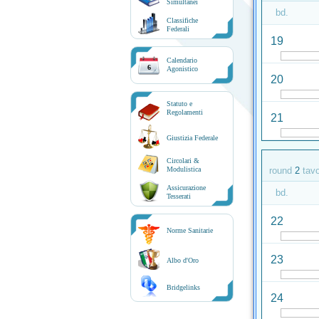
Simultanei
bd.
Classifiche
Federali
19
Calendario
6
Agonistico
20
Statuto e
Regolamenti
21
Giustizia Federale
Circolari &
Modulistica
round
2
tav
Assicurazione
bd.
Tesserati
22
Norme Sanitarie
23
Albo d'Oro
Bridgelinks
24