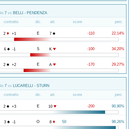
olo
7
vs
BELLI - PENDENZA
contratto
dic.
att.
score
perc
♦
♠
E
-110
22,14%
2
+1
7
♠
♥
S
-100
34,20%
6
-1
K
♠
♥
E
-170
29,27%
2
+2
A
olo
7
vs
LUCARELLI - STURN
contratto
dic.
att.
score
perc
♠
♥
E
-200
90,90%
2
+3
10
♠
♦
O
50
98,26%
3
-1
8