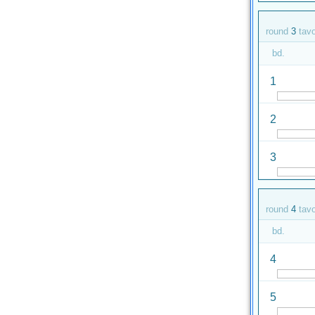
round
3
tav
bd.
1
2
3
round
4
tav
bd.
4
5