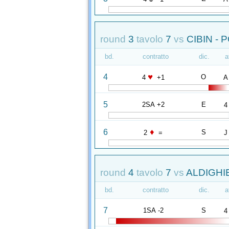
round
3
tavolo
7
vs
CIBIN - 
bd.
contratto
dic.
a
♥
4
O
4
+1
A
5
2SA +2
E
4
♦
6
S
2
=
J
round
4
tavolo
7
vs
ALDIGHIE
bd.
contratto
dic.
a
7
1SA -2
S
4