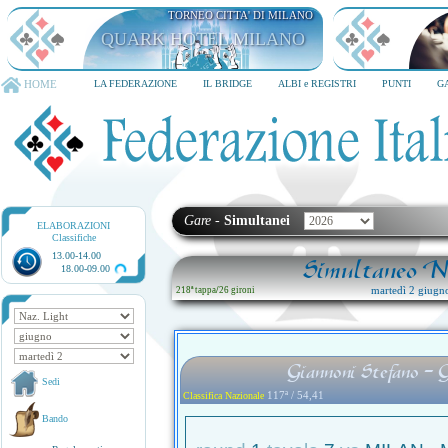
TORNEO CITTA' DI MILANO
QUARK HOTEL MILANO
HOME
LA FEDERAZIONE
IL BRIDGE
ALBI e REGISTRI
PUNTI
G
Gare
-
Simultanei
ELABORAZIONI
Classifiche
13.00-14.00
Simultaneo Na
18.00-09.00
martedì 2 giugn
218ª tappa
/
26 gironi
Giannoni Stefano - 
Sedi
117ª / 54,41
Classifica Nazionale
Bando