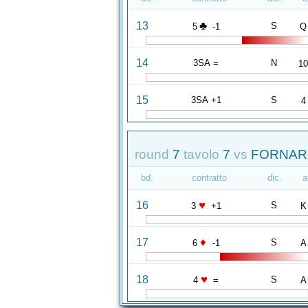
♣
13
S
5
-1
Q
14
3SA =
N
1
15
3SA +1
S
4
round
7
tavolo
7
vs
FORNARO
bd.
contratto
dic.
a
♥
16
S
3
+1
K
♦
17
S
6
-1
A
♥
18
S
4
=
A