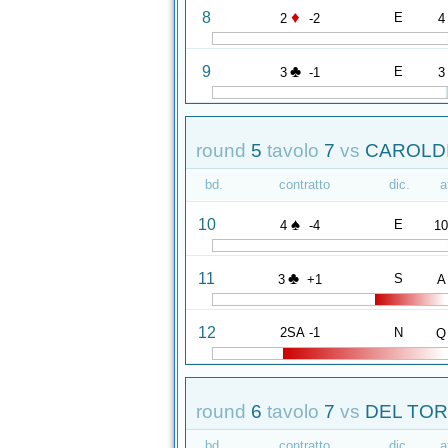
♦
8
E
2
-2
4
♣
9
E
3
-1
3
round
5
tavolo
7
vs
CAROLDI
bd.
contratto
dic.
a
♠
10
E
4
-4
1
♣
11
S
3
+1
A
12
2SA -1
N
Q
round
6
tavolo
7
vs
DEL TORR
bd.
contratto
dic.
a