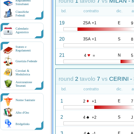
round
1
tavolo
7
vs
MILAN - 
Regolamenti
Simultanei
bd.
contratto
dic.
a
Classifiche
Federali
19
2SA +1
E
9
Calendario
8
Agonistico
20
3SA +1
S
8
Statuto e
Regolamenti
♥
21
N
4
=
5
Giustizia Federale
Circolari &
Modulistica
round
2
tavolo
7
vs
CERINI -
Assicurazione
Tesserati
bd.
contratto
dic.
a
♦
1
Norme Sanitarie
E
2
+1
7
Albo d'Oro
♠
2
S
4
+2
J
Bridgelinks
♠
3
E
4
-1
A