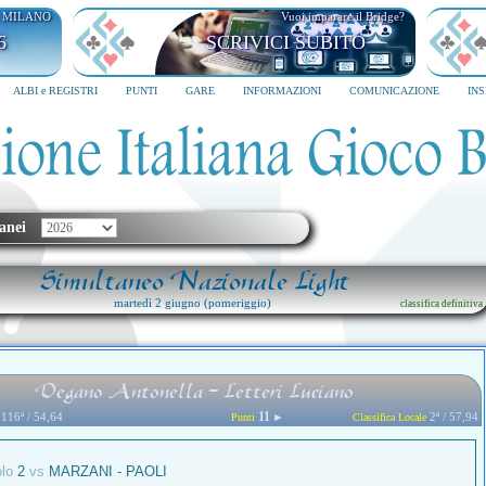
I MILANO
Vuoi imparare il Bridge?
6
SCRIVICI SUBITO
ALBI e REGISTRI
PUNTI
GARE
INFORMAZIONI
COMUNICAZIONE
IN
anei
Simultaneo Nazionale Light
martedì 2 giugno (pomeriggio)
classifica definitiva
Degano Antonella - Letteri Luciano
11
116ª / 54,64
►
2ª / 57,94
Punti
Classifica Locale
olo
2
vs
MARZANI - PAOLI