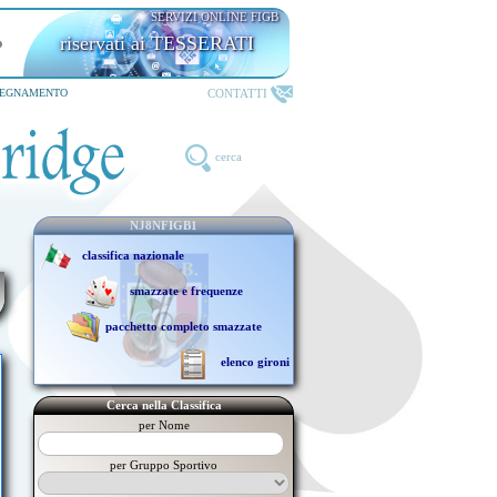
SERVIZI ONLINE FIGB
riservati ai TESSERATI
CONTATTI
SEGNAMENTO
cerca
NJ8NFIGB1
classifica nazionale
smazzate e frequenze
pacchetto completo smazzate
elenco gironi
Cerca nella Classifica
per Nome
per Gruppo Sportivo