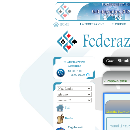
TORNEO CITTA' D
6-8 dicembre 202
HOME
LA FEDERAZIONE
IL BRIDGE
Gare
-
Simult
ELABORAZIONI
Classifiche
13.00-14.00
18.00-09.00
218ª tappa
/
26 gironi
Sedi
Classifica Nazionale
Bando
round
1
tav
Regolamenti