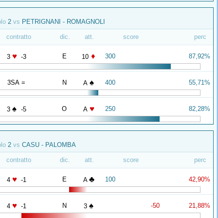
olo
2
vs
PETRIGNANI - ROMAGNOLI
contratto
dic.
att.
score
perc
♥
♦
E
300
87,92%
3
-3
10
♠
3SA =
N
400
55,71%
A
♠
♥
O
250
82,28%
3
-5
A
olo
2
vs
CASU - PALOMBA
contratto
dic.
att.
score
perc
♥
♣
E
100
42,90%
4
-1
A
♥
♠
N
-50
21,88%
4
-1
3