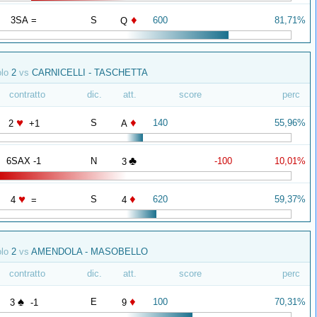
♦
3SA =
S
600
81,71%
Q
olo
2
vs
CARNICELLI - TASCHETTA
contratto
dic.
att.
score
perc
♥
♦
S
140
55,96%
2
+1
A
♣
6SAX -1
N
-100
10,01%
3
♥
♦
S
620
59,37%
4
=
4
olo
2
vs
AMENDOLA - MASOBELLO
contratto
dic.
att.
score
perc
♠
♦
E
100
70,31%
3
-1
9