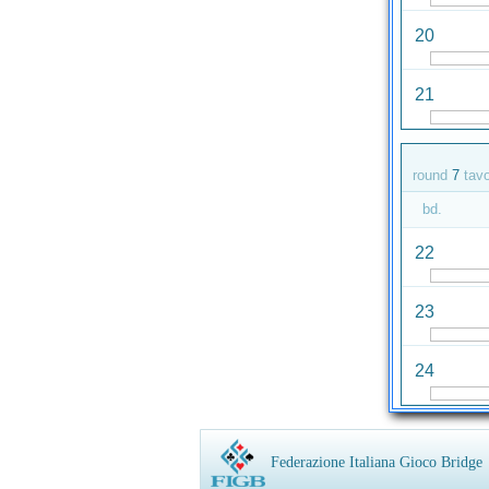
20
21
round
7
tav
bd.
22
23
24
Federazione Italiana Gioco Bridge