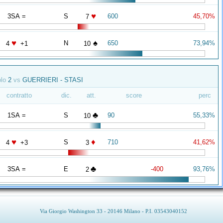
♥
3SA =
S
600
45,70%
7
♥
♠
N
650
73,94%
4
+1
10
olo
2
vs
GUERRIERI - STASI
contratto
dic.
att.
score
perc
♣
1SA =
S
90
55,33%
10
♥
♦
S
710
41,62%
4
+3
3
♣
3SA =
E
-400
93,76%
2
Via Giorgio Washington 33 - 20146 Milano - P.I. 03543040152