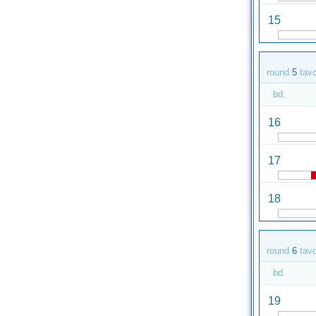
15
round
5
tav
bd.
16
17
18
round
6
tav
bd.
19