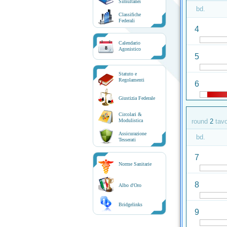
Simultanei
bd.
Classifiche
Federali
4
Calendario
8
Agonistico
5
Statuto e
Regolamenti
6
Giustizia Federale
Circolari &
Modulistica
round
2
tav
Assicurazione
bd.
Tesserati
7
Norme Sanitarie
8
Albo d'Oro
Bridgelinks
9