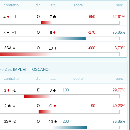
contratto
dic.
att.
score
perc
♥
♣
O
-650
42,61%
4
+1
7
♠
♦
O
-170
75,85%
3
+1
6
♦
3SA =
O
-600
3,73%
10
olo
2
vs
IMPERI - TOSCANO
contratto
dic.
att.
score
perc
♦
♠
E
100
29,77%
3
-1
J
♣
♦
O
-90
40,23%
2
=
Q
♠
3SA -2
O
200
76,85%
10