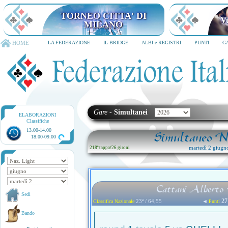
TORNEO CITTA' DI MILANO
6-8 dicembre 2026
HOME
LA FEDERAZIONE
IL BRIDGE
ALBI e REGISTRI
PUNTI
G
Gare
-
Simultanei
ELABORAZIONI
Classifiche
13.00-14.00
Simultaneo Na
18.00-09.00
martedì 2 giugn
218ª tappa
/
26 gironi
Cattani Alberto 
Sedi
27
23ª / 64,55
◄
Classifica Nazionale
Punti
Bando