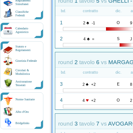
round
1
tavolo
5
vs
GHELLI -
Regolamenti
Simultanei
bd.
contratto
dic.
a
Classifiche
Federali
♠
1
O
2
-1
9
Calendario
6
Agonistico
♠
2
S
4
=
J
Statuto e
Regolamenti
round
2
tavolo
6
vs
MARGAGL
Giustizia Federale
Circolari &
bd.
contratto
dic.
a
Modulistica
Assicurazione
♠
3
E
2
+2
8
Tesserati
♥
4
Norme Sanitarie
O
4
+2
2
Albo d'Oro
round
3
tavolo
7
vs
AVOGARO
Bridgelinks