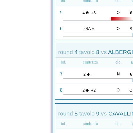
bd.
contratto
dic.
a
♣
5
O
4
+3
6
6
2SA =
O
9
round
4
tavolo
8
vs
ALBERGHI
bd.
contratto
dic.
a
♠
7
N
2
=
6
♣
8
O
2
+2
Q
round
5
tavolo
9
vs
CAVALLIN
bd.
contratto
dic.
a