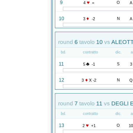
♥
9
O
4
=
A
♦
10
N
3
-2
A
round
6
tavolo
10
vs
ALEOTT
bd.
contratto
dic.
a
♣
11
S
5
-1
3
♦
12
N
3
X -2
Q
round
7
tavolo
11
vs
DEGLI 
bd.
contratto
dic.
a
♥
13
O
2
+1
1