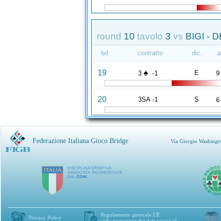
round
10
tavolo
3
vs
BIGI - 
bd.
contratto
dic.
a
♠
19
E
3
-1
9
20
3SA -1
S
6
Federazione Italiana Gioco Bridge
Via Giorgio Washingt
Regolamento generale UE
Privacy Policy
sulla protezione dei dati personali