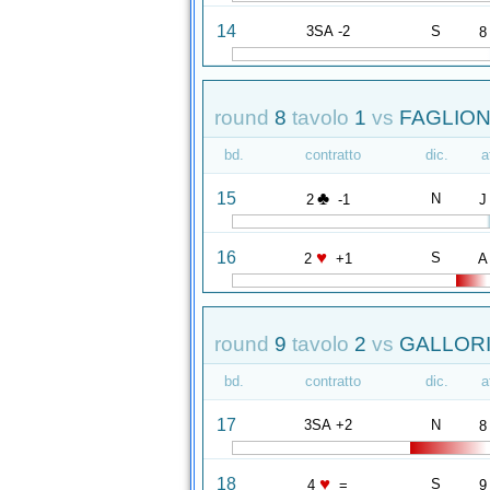
14
3SA -2
S
8
round
8
tavolo
1
vs
FAGLION
bd.
contratto
dic.
a
♣
15
N
2
-1
J
♥
16
S
2
+1
A
round
9
tavolo
2
vs
GALLORIN
bd.
contratto
dic.
a
17
3SA +2
N
8
♥
18
S
4
=
9