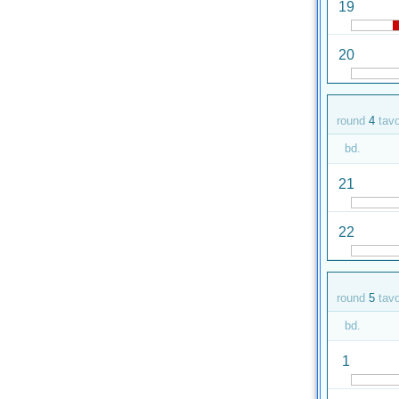
19
20
round
4
tav
bd.
21
22
round
5
tav
bd.
1