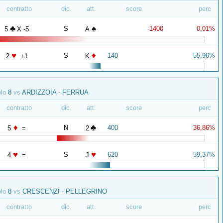
contratto
dic.
att.
score
perc
♣
♠
S
-1400
0,01%
5
X -5
A
♥
♦
S
140
55,96%
2
+1
K
olo
8
vs
ARDIZZOIA - FERRUA
contratto
dic.
att.
score
perc
♦
♣
N
400
36,86%
5
=
2
♥
♥
S
620
59,37%
4
=
J
olo
8
vs
CRESCENZI - PELLEGRINO
contratto
dic.
att.
score
perc