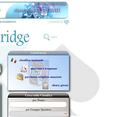
SERVIZI ONLINE FIGB
riservati ai TESSERATI
CONTATTI
SEGNAMENTO
cerca
NJ8NFIGB1
classifica nazionale
smazzate e frequenze
pacchetto completo smazzate
elenco gironi
Cerca nella Classifica
per Nome
per Gruppo Sportivo