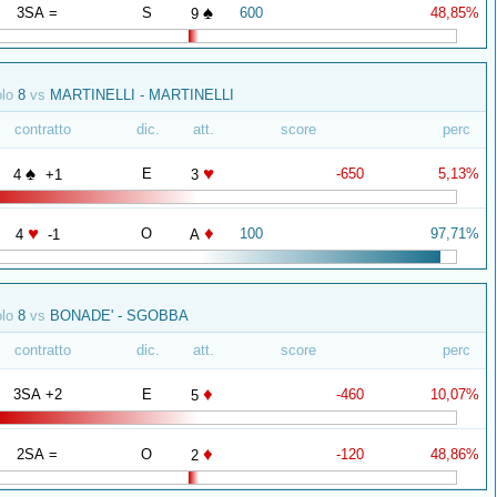
♠
3SA =
S
600
48,85%
9
olo
8
vs
MARTINELLI - MARTINELLI
contratto
dic.
att.
score
perc
♠
♥
E
-650
5,13%
4
+1
3
♥
♦
O
100
97,71%
4
-1
A
olo
8
vs
BONADE' - SGOBBA
contratto
dic.
att.
score
perc
♦
3SA +2
E
-460
10,07%
5
♦
2SA =
O
-120
48,86%
2