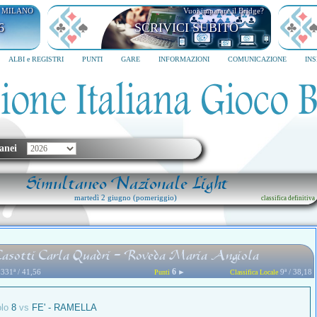
I MILANO
Vuoi imparare il Bridge?
6
SCRIVICI SUBITO
ALBI e REGISTRI
PUNTI
GARE
INFORMAZIONI
COMUNICAZIONE
IN
anei
Simultaneo Nazionale Light
martedì 2 giugno (pomeriggio)
classifica definitiva
Casotti Carla Quadri - Roveda Maria Angiola
6
331ª / 41,56
►
9ª / 38,18
Punti
Classifica Locale
olo
8
vs
FE' - RAMELLA