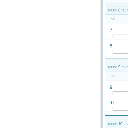
round
8
tav
bd.
7
8
round
9
tav
bd.
9
10
round
10
ta