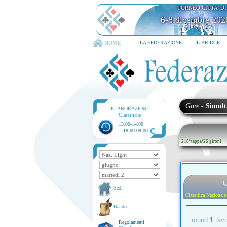
TORNEO CITTA' D
6-8 dicembre 202
HOME
LA FEDERAZIONE
IL BRIDGE
Gare
-
Simult
ELABORAZIONI
Classifiche
13.00-14.00
18.00-09.00
218ª tappa
/
26 gironi
Sedi
Classifica Nazionale
Bando
round
1
tav
Regolamenti