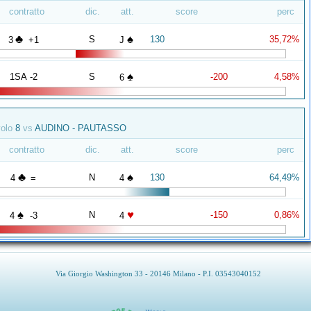
contratto
dic.
att.
score
perc
♣
♠
S
130
35,72%
3
+1
J
♠
1SA -2
S
-200
4,58%
6
volo
8
vs
AUDINO - PAUTASSO
contratto
dic.
att.
score
perc
♣
♠
N
130
64,49%
4
=
4
♠
♥
N
-150
0,86%
4
-3
4
Via Giorgio Washington 33 - 20146 Milano - P.I. 03543040152