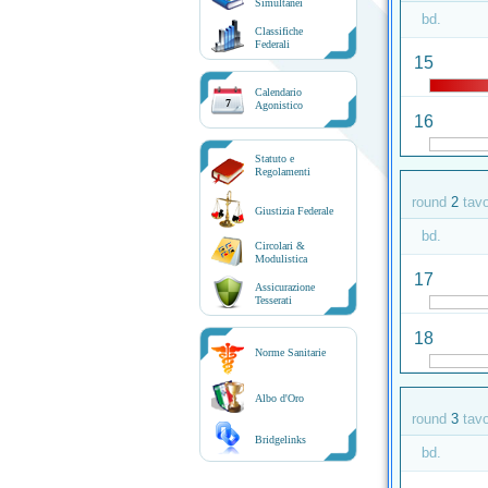
Simultanei
bd.
Classifiche
Federali
15
Calendario
7
Agonistico
16
Statuto e
Regolamenti
round
2
tav
Giustizia Federale
bd.
Circolari &
Modulistica
17
Assicurazione
Tesserati
18
Norme Sanitarie
Albo d'Oro
round
3
tav
Bridgelinks
bd.