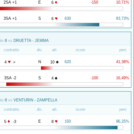
♦
2SA +1
E
-150
10,71%
6
♥
3SA +1
S
630
83,73%
6
olo
8
vs
DRUETTA - JEMMA
contratto
dic.
att.
score
perc
♥
♠
N
620
41,38%
4
=
10
♠
3SA -2
S
-100
16,49%
4
olo
8
vs
VENTURIN - ZAMPELLA
contratto
dic.
att.
score
perc
♦
♥
E
150
96,25%
5
-3
8