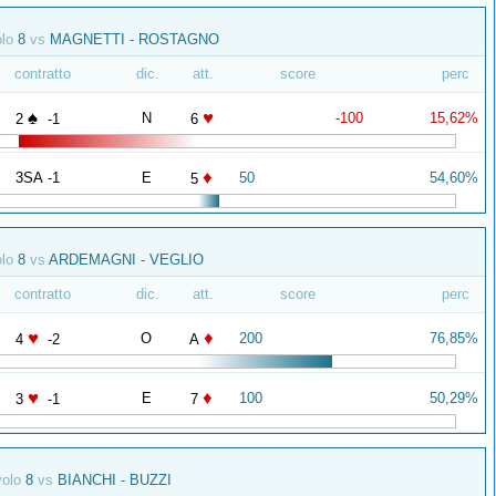
olo
8
vs
MAGNETTI - ROSTAGNO
contratto
dic.
att.
score
perc
♠
♥
N
-100
15,62%
2
-1
6
♦
3SA -1
E
50
54,60%
5
olo
8
vs
ARDEMAGNI - VEGLIO
contratto
dic.
att.
score
perc
♥
♦
O
200
76,85%
4
-2
A
♥
♦
E
100
50,29%
3
-1
7
volo
8
vs
BIANCHI - BUZZI