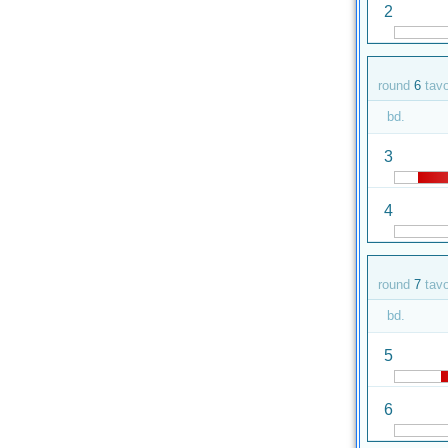
2
round
6
tav
bd.
3
4
round
7
tav
bd.
5
6