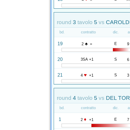
round
3
tavolo
5
vs
CAROLDI
bd.
contratto
dic.
a
♠
19
E
2
=
9
20
3SA +1
S
6
♥
21
S
4
+1
3
round
4
tavolo
5
vs
DEL TORR
bd.
contratto
dic.
a
♦
1
E
2
+1
7