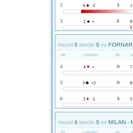
♠
2
S
6
-2
J
♠
3
E
2
=
8
round
5
tavolo
5
vs
FORNARO
bd.
contratto
dic.
a
♥
4
O
4
=
7
♣
5
O
3
+2
8
♦
6
S
3
-1
2
round
6
tavolo
5
vs
MILAN - 
bd.
contratto
dic.
a