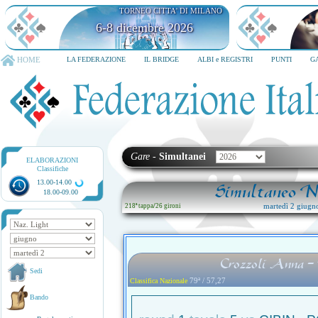
TORNEO CITTA' DI MILANO
6-8 dicembre 2026
HOME
LA FEDERAZIONE
IL BRIDGE
ALBI e REGISTRI
PUNTI
G
Gare
-
Simultanei
ELABORAZIONI
Classifiche
13.00-14.00
Simultaneo Na
18.00-09.00
martedì 2 giugn
218ª tappa
/
26 gironi
Crozzoli Anna - 
Sedi
79ª / 57,27
Classifica Nazionale
Bando