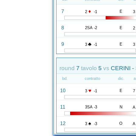
♦
7
E
2
-1
3
8
2SA -2
E
2
♣
9
E
3
-1
3
round
7
tavolo
5
vs
CERINI -
bd.
contratto
dic.
a
♥
10
E
3
-1
7
11
3SA -3
N
A
♠
12
O
3
-3
A