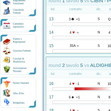
round
1
tavolo
5
vs
CIBIN - 
Regolamenti
Simultanei
bd.
contratto
dic.
a
Classifiche
Federali
♣
13
S
3
+1
Q
Calendario
8
Agonistico
♥
14
N
4
=
4
Statuto e
Regolamenti
15
3SA =
S
1
Giustizia Federale
Circolari &
Modulistica
round
2
tavolo
5
vs
ALDIGHIE
Assicurazione
Tesserati
bd.
contratto
dic.
a
♥
16
Norme Sanitarie
N
4
-1
1
Albo d'Oro
♠
17
N
6
+1
8
Bridgelinks
♥
18
S
4
=
A