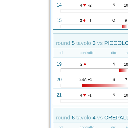
♥
14
N
4
-2
1
♦
15
O
3
-1
6
round
5
tavolo
3
vs
PICCOLO
bd.
contratto
dic.
a
♦
19
N
2
=
1
20
3SA +1
S
7
♥
21
N
4
-1
1
round
6
tavolo
4
vs
CREPALDI
bd.
contratto
dic.
a