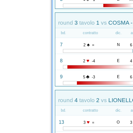
round
3
tavolo
1
vs
COSMA 
bd.
contratto
dic.
a
♠
7
N
2
=
6
♥
8
E
2
-4
4
♣
9
E
5
-3
6
round
4
tavolo
2
vs
LIONELLO
bd.
contratto
dic.
a
♥
13
O
3
=
3