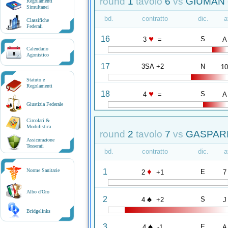
round
1
tavolo
6
vs
GIUMAN 
Regolamenti
Simultanei
bd.
contratto
dic.
a
Classifiche
Federali
♥
16
S
3
=
A
Calendario
8
Agonistico
17
3SA +2
N
1
Statuto e
Regolamenti
♥
18
S
4
=
A
Giustizia Federale
Circolari &
Modulistica
round
2
tavolo
7
vs
GASPARIN
Assicurazione
Tesserati
bd.
contratto
dic.
a
♦
1
Norme Sanitarie
E
2
+1
7
Albo d'Oro
♠
2
S
4
+2
J
Bridgelinks
♠
3
E
4
-1
A