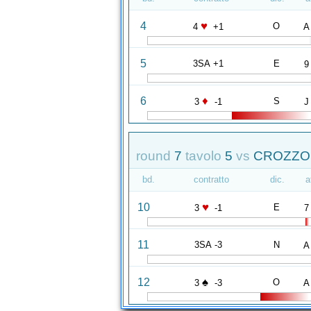
♥
4
O
4
+1
A
5
3SA +1
E
9
♦
6
S
3
-1
J
round
7
tavolo
5
vs
CROZZOLI
bd.
contratto
dic.
a
♥
10
E
3
-1
7
11
3SA -3
N
A
♠
12
O
3
-3
A