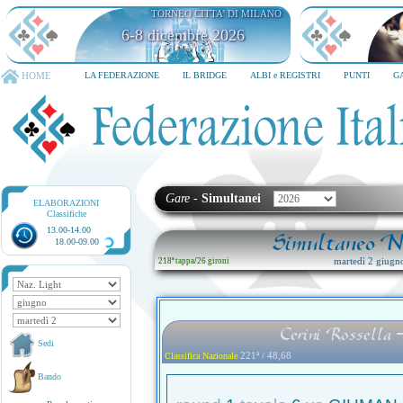
TORNEO CITTA' DI MILANO
6-8 dicembre 2026
HOME
LA FEDERAZIONE
IL BRIDGE
ALBI e REGISTRI
PUNTI
G
Gare
-
Simultanei
ELABORAZIONI
Classifiche
13.00-14.00
Simultaneo Na
18.00-09.00
martedì 2 giugn
218ª tappa
/
26 gironi
Cerini Rossella 
Sedi
221ª / 48,68
Classifica Nazionale
Bando