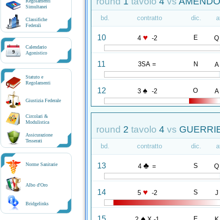
round
1
tavolo
4
vs
AMENDOL
Regolamenti
Simultanei
bd.
contratto
dic.
a
Classifiche
Federali
♥
10
E
4
-2
Q
Calendario
9
Agonistico
11
3SA =
N
A
Statuto e
Regolamenti
♠
12
O
3
-2
A
Giustizia Federale
Circolari &
Modulistica
round
2
tavolo
4
vs
GUERRIER
Assicurazione
Tesserati
bd.
contratto
dic.
a
♣
13
Norme Sanitarie
S
4
=
Q
Albo d'Oro
♥
14
S
5
-2
J
Bridgelinks
♠
15
E
2
X -1
K