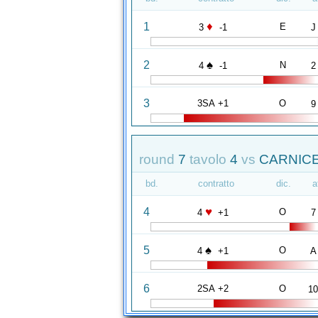
♦
1
E
3
-1
J
♠
2
N
4
-1
2
3
3SA +1
O
9
round
7
tavolo
4
vs
CARNICE
bd.
contratto
dic.
a
♥
4
O
4
+1
7
♠
5
O
4
+1
A
6
2SA +2
O
1