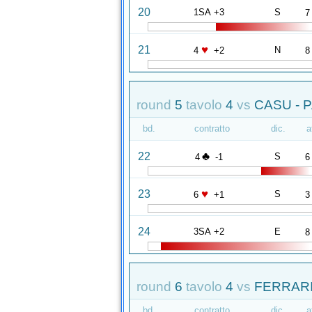
20
1SA +3
S
7
♥
21
N
4
+2
8
round
5
tavolo
4
vs
CASU - 
bd.
contratto
dic.
a
♣
22
S
4
-1
6
♥
23
S
6
+1
3
24
3SA +2
E
8
round
6
tavolo
4
vs
FERRARI
bd.
contratto
dic.
a