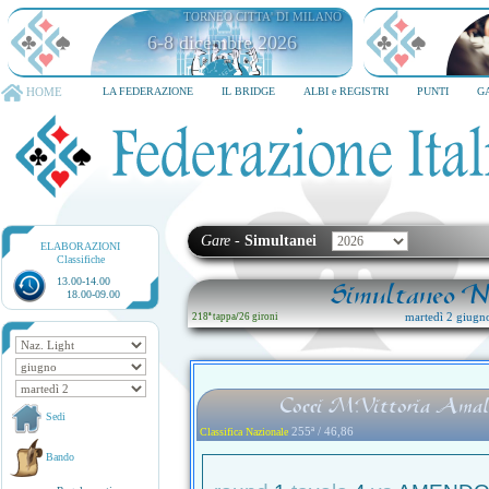
TORNEO CITTA' DI MILANO
6-8 dicembre 2026
HOME
LA FEDERAZIONE
IL BRIDGE
ALBI e REGISTRI
PUNTI
G
Gare
-
Simultanei
ELABORAZIONI
Classifiche
13.00-14.00
Simultaneo Na
18.00-09.00
martedì 2 giugn
218ª tappa
/
26 gironi
Cocci M.vittoria Amal
Sedi
255ª / 46,86
Classifica Nazionale
Bando