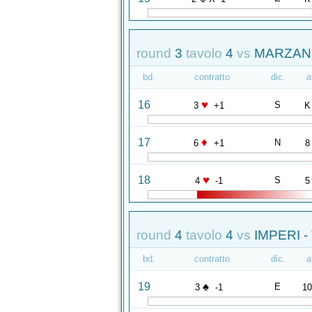
round
3
tavolo
4
vs
MARZANI 
bd.
contratto
dic.
a
♥
16
S
3
+1
K
♦
17
N
6
+1
8
♥
18
S
4
-1
5
round
4
tavolo
4
vs
IMPERI 
bd.
contratto
dic.
a
♠
19
E
3
-1
1