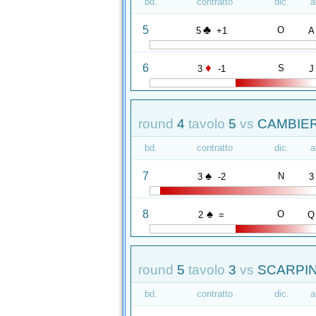
bd.
contratto
dic.
a
♣
5
O
5
+1
A
♦
6
S
3
-1
J
round
4
tavolo
5
vs
CAMBIERI
bd.
contratto
dic.
a
♠
7
N
3
-2
3
♠
8
O
2
=
Q
round
5
tavolo
3
vs
SCARPIN
bd.
contratto
dic.
a