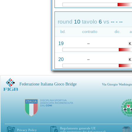
round
10
tavolo
6
vs
-- - --
bd.
contratto
dic.
a
19
--
K
20
--
K
Federazione Italiana Gioco Bridge
Via Giorgio Washingt
Regolamento generale UE
Privacy Policy
sulla protezione dei dati personali