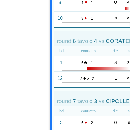
♥
9
O
4
-1
A
♦
10
N
3
-1
A
round
6
tavolo
4
vs
CORATEL
bd.
contratto
dic.
a
♣
11
S
5
-1
3
♠
12
E
2
X -2
A
round
7
tavolo
3
vs
CIPOLLE
bd.
contratto
dic.
a
♥
13
O
5
-2
1