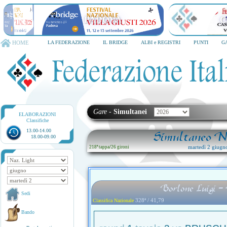
PADOVA
C
HOME
LA FEDERAZIONE
IL BRIDGE
ALBI e REGISTRI
PUNTI
G
Gare
-
Simultanei
ELABORAZIONI
Classifiche
13.00-14.00
Simultaneo Na
18.00-09.00
martedì 2 giugn
218ª tappa
/
26 gironi
Borlone Luigi 
Sedi
328ª / 41,79
Classifica Nazionale
Bando