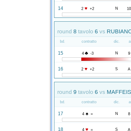
♥
14
N
2
+2
1
round
8
tavolo
6
vs
RUBIANO
bd.
contratto
dic.
a
♣
15
N
4
-3
9
♥
16
S
2
+2
A
round
9
tavolo
6
vs
MAFFEIS
bd.
contratto
dic.
a
♠
17
N
4
=
8
♥
18
S
4
=
A