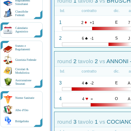
round
1
tavolo
3
vs
BRUSCHI
Regolamenti
Simultanei
bd.
contratto
dic.
a
Classifiche
Federali
♦
1
E
2
+1
7
Calendario
7
Agonistico
♠
2
S
6
-1
J
Statuto e
Regolamenti
round
2
tavolo
2
vs
ANNONI 
Giustizia Federale
Circolari &
bd.
contratto
dic.
a
Modulistica
Assicurazione
♠
3
E
4
-2
A
Tesserati
♥
4
Norme Sanitarie
O
4
=
A
Albo d'Oro
round
3
tavolo
1
vs
COCIANC
Bridgelinks