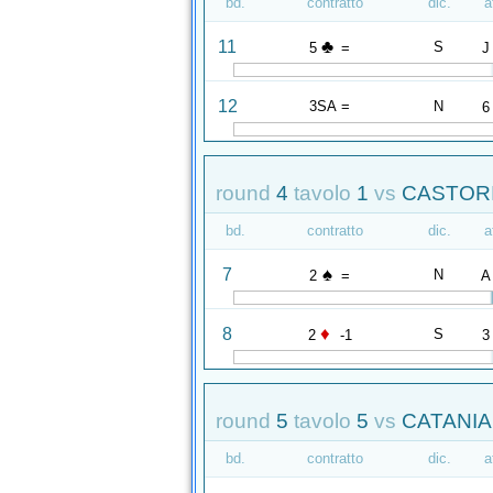
bd.
contratto
dic.
a
♣
11
S
5
=
J
12
3SA =
N
6
round
4
tavolo
1
vs
CASTORI
bd.
contratto
dic.
a
♠
7
N
2
=
A
♦
8
S
2
-1
3
round
5
tavolo
5
vs
CATANIA
bd.
contratto
dic.
a