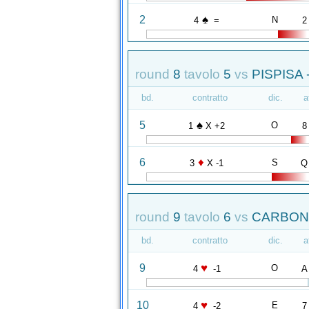
♠
2
N
4
=
2
round
8
tavolo
5
vs
PISPISA 
bd.
contratto
dic.
a
♠
5
O
1
X +2
8
♦
6
S
3
X -1
Q
round
9
tavolo
6
vs
CARBONA
bd.
contratto
dic.
a
♥
9
O
4
-1
A
♥
10
E
4
-2
7