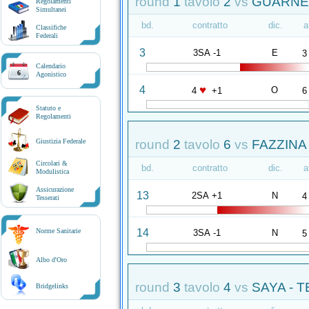
round
1
tavolo
2
vs
GUARNER
Regolamenti
Simultanei
bd.
contratto
dic.
a
Classifiche
Federali
3
3SA -1
E
3
Calendario
6
Agonistico
♥
4
O
4
+1
6
Statuto e
Regolamenti
round
2
tavolo
6
vs
FAZZINA 
Giustizia Federale
Circolari &
bd.
contratto
dic.
a
Modulistica
Assicurazione
13
2SA +1
N
4
Tesserati
14
Norme Sanitarie
3SA -1
N
5
Albo d'Oro
round
3
tavolo
4
vs
SAYA - 
Bridgelinks