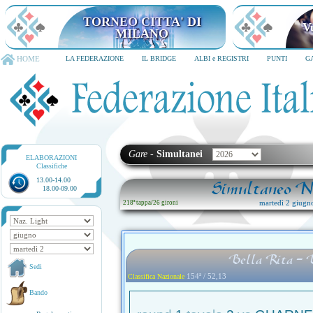
TORNEO CITTA' DI MILANO
6-8 dicembre 2026
HOME
LA FEDERAZIONE
IL BRIDGE
ALBI e REGISTRI
PUNTI
G
Gare
-
Simultanei
ELABORAZIONI
Classifiche
13.00-14.00
Simultaneo Na
18.00-09.00
martedì 2 giugn
218ª tappa
/
26 gironi
Bella Rita - 
Sedi
154ª / 52,13
Classifica Nazionale
Bando