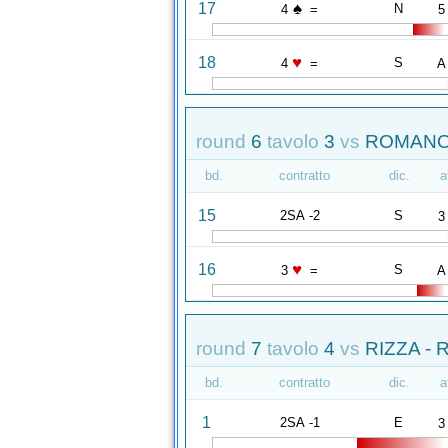
♠
17
N
4
=
5
♥
18
S
4
=
A
round
6
tavolo
3
vs
ROMANO
bd.
contratto
dic.
a
15
2SA -2
S
3
♥
16
S
3
=
A
round
7
tavolo
4
vs
RIZZA -
bd.
contratto
dic.
a
1
2SA -1
E
3