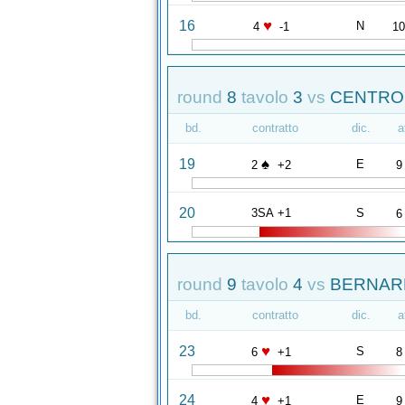
♥
16
N
4
-1
1
round
8
tavolo
3
vs
CENTRO 
bd.
contratto
dic.
a
♠
19
E
2
+2
9
20
3SA +1
S
6
round
9
tavolo
4
vs
BERNARD
bd.
contratto
dic.
a
♥
23
S
6
+1
8
♥
24
E
4
+1
9