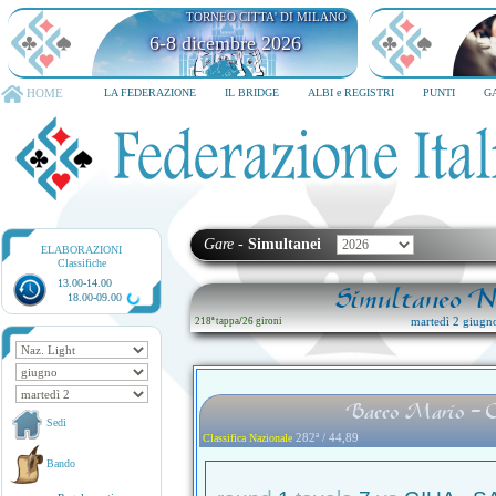
TORNEO CITTA' DI MILANO
6-8 dicembre 2026
HOME
LA FEDERAZIONE
IL BRIDGE
ALBI e REGISTRI
PUNTI
G
Gare
-
Simultanei
ELABORAZIONI
Classifiche
13.00-14.00
Simultaneo Na
18.00-09.00
martedì 2 giugn
218ª tappa
/
26 gironi
Bacco Mario - 
Sedi
282ª / 44,89
Classifica Nazionale
Bando