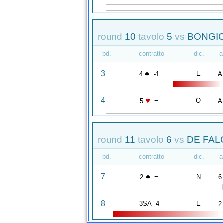
round
10
tavolo
5
vs
BONGIO
bd.
contratto
dic.
a
♠
3
E
4
-1
A
♥
4
O
5
=
A
round
11
tavolo
6
vs
DE FAL
bd.
contratto
dic.
a
♠
7
N
2
=
6
8
3SA -4
E
2