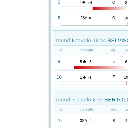
♣
5
O
2
+4
8
6
2SA =
O
1
round
6
tavolo
12
vs
BELVISO
bd.
contratto
dic.
a
♣
9
E
5
-3
6
♠
10
E
1
-1
1
round
7
tavolo
2
vs
BERTOLL
bd.
contratto
dic.
a
15
3SA -2
S
3