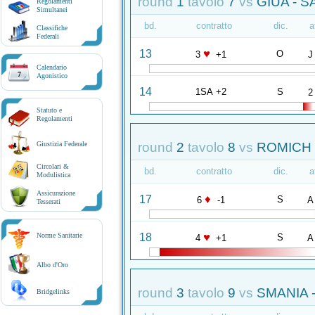
round
1
tavolo
7
vs
GIUA - S
Regolamenti
Simultanei
bd.
contratto
dic.
a
Classifiche
Federali
♥
13
O
3
+1
J
Calendario
7
Agonistico
14
1SA +2
S
2
Statuto e
Regolamenti
round
2
tavolo
8
vs
ROMICH 
Giustizia Federale
Circolari &
bd.
contratto
dic.
a
Modulistica
Assicurazione
♦
17
S
6
-1
A
Tesserati
♥
18
Norme Sanitarie
S
4
+1
A
Albo d'Oro
round
3
tavolo
9
vs
SMANIA 
Bridgelinks