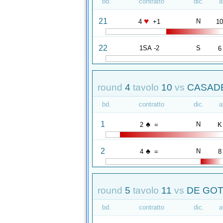
bd.
contratto
dic.
a
♥
21
N
4
+1
1
22
1SA -2
S
6
round
4
tavolo
10
vs
CASADEI
bd.
contratto
dic.
a
♠
1
N
2
=
K
♠
2
N
4
=
8
round
5
tavolo
11
vs
DE GOT
bd.
contratto
dic.
a