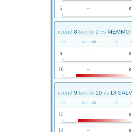
6
--
K
round
8
tavolo
9
vs
MEMMO -
bd.
contratto
dic.
a
9
--
K
10
--
K
round
9
tavolo
10
vs
DI SAL
bd.
contratto
dic.
a
13
--
K
14
--
K