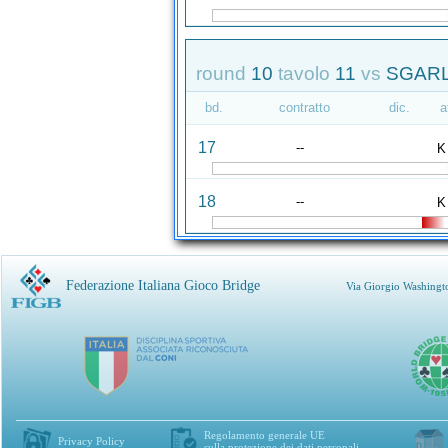
round
10
tavolo
11
vs
SGARL
bd.
contratto
dic.
a
17
--
K
18
--
K
Federazione Italiana Gioco Bridge
Via Giorgio Washingt
Regolamento generale UE
Privacy Policy
sulla protezione dei dati personali