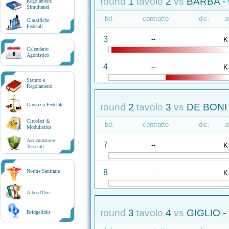
round
1
tavolo
2
vs
BARBA -
Regolamenti
Simultanei
bd.
contratto
dic.
a
Classifiche
Federali
3
--
K
Calendario
8
Agonistico
4
--
K
Statuto e
Regolamenti
round
2
tavolo
3
vs
DE BONI 
Giustizia Federale
Circolari &
bd.
contratto
dic.
a
Modulistica
Assicurazione
7
--
K
Tesserati
8
Norme Sanitarie
--
K
Albo d'Oro
round
3
tavolo
4
vs
GIGLIO -
Bridgelinks