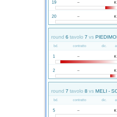
19
--
K
20
--
K
round
6
tavolo
7
vs
PIEDIMO
bd.
contratto
dic.
a
1
--
K
2
--
K
round
7
tavolo
8
vs
MELI - S
bd.
contratto
dic.
a
5
--
K