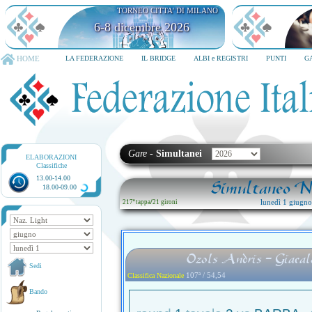
TORNEO CITTA' DI MILANO
6-8 dicembre 2026
HOME
LA FEDERAZIONE
IL BRIDGE
ALBI e REGISTRI
PUNTI
G
Gare
-
Simultanei
ELABORAZIONI
Classifiche
13.00-14.00
Simultaneo Na
18.00-09.00
lunedì 1 giugn
217ª tappa
/
21 gironi
Ozols Andris - Giacal
Sedi
107ª / 54,54
Classifica Nazionale
Bando