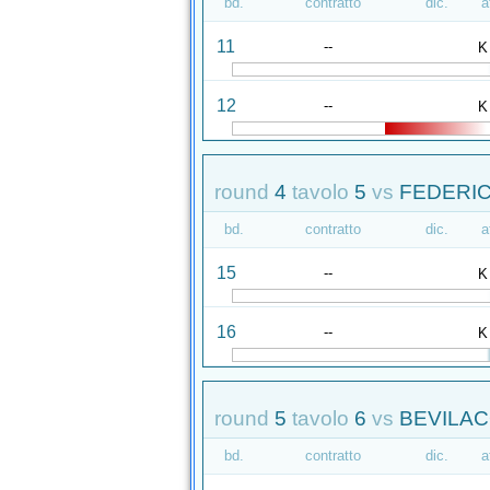
bd.
contratto
dic.
a
11
--
K
12
--
K
round
4
tavolo
5
vs
FEDERIC
bd.
contratto
dic.
a
15
--
K
16
--
K
round
5
tavolo
6
vs
BEVILACQ
bd.
contratto
dic.
a