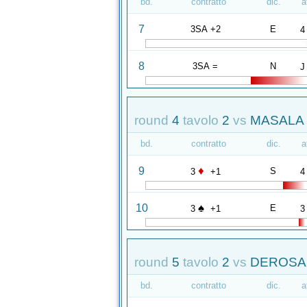
bd.
contratto
dic.
a
7
3SA +2
E
4
8
3SA =
N
J
round
4
tavolo
2
vs
MASALA 
bd.
contratto
dic.
a
♦
9
S
3
+1
4
♠
10
E
3
+1
3
round
5
tavolo
2
vs
DEROSAS
bd.
contratto
dic.
a