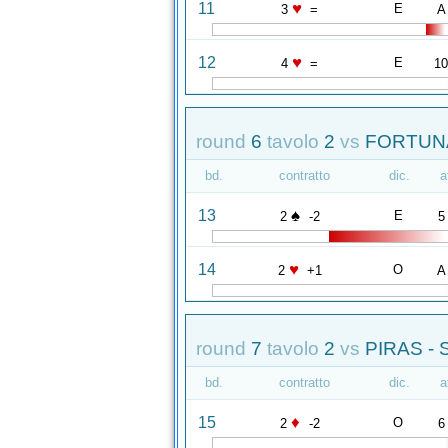
♥
11
E
3
=
A
♥
12
E
4
=
1
round
6
tavolo
2
vs
FORTUNA
bd.
contratto
dic.
a
♠
13
E
2
-2
5
♥
14
O
2
+1
A
round
7
tavolo
2
vs
PIRAS -
bd.
contratto
dic.
a
♦
15
O
2
-2
6