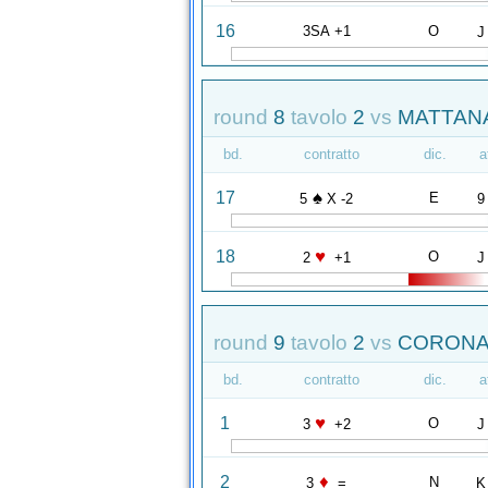
16
3SA +1
O
J
round
8
tavolo
2
vs
MATTANA
bd.
contratto
dic.
a
♠
17
E
5
X -2
9
♥
18
O
2
+1
J
round
9
tavolo
2
vs
CORONA 
bd.
contratto
dic.
a
♥
1
O
3
+2
J
♦
2
N
3
=
K