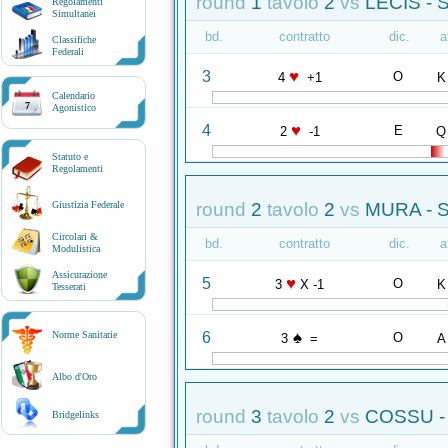
round
1
tavolo
2
vs
LECIS - 
Regolamenti
Simultanei
bd.
contratto
dic.
a
Classifiche
Federali
♥
3
O
4
+1
K
Calendario
7
Agonistico
♥
4
E
2
-1
Q
Statuto e
Regolamenti
round
2
tavolo
2
vs
MURA - 
Giustizia Federale
Circolari &
bd.
contratto
dic.
a
Modulistica
Assicurazione
♥
5
O
3
X -1
K
Tesserati
♠
6
Norme Sanitarie
O
3
=
A
Albo d'Oro
round
3
tavolo
2
vs
COSSU -
Bridgelinks