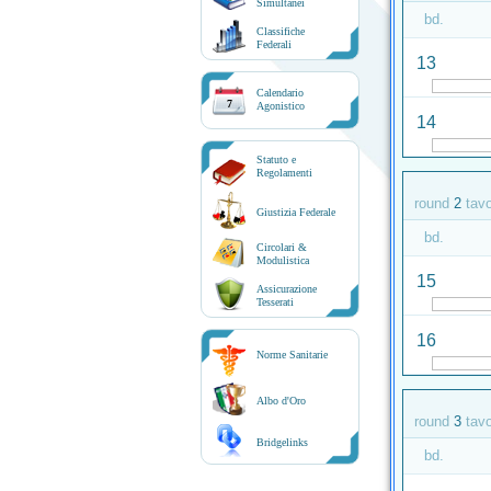
Simultanei
bd.
Classifiche
Federali
13
Calendario
7
Agonistico
14
Statuto e
Regolamenti
round
2
tav
Giustizia Federale
bd.
Circolari &
Modulistica
15
Assicurazione
Tesserati
16
Norme Sanitarie
Albo d'Oro
round
3
tav
Bridgelinks
bd.