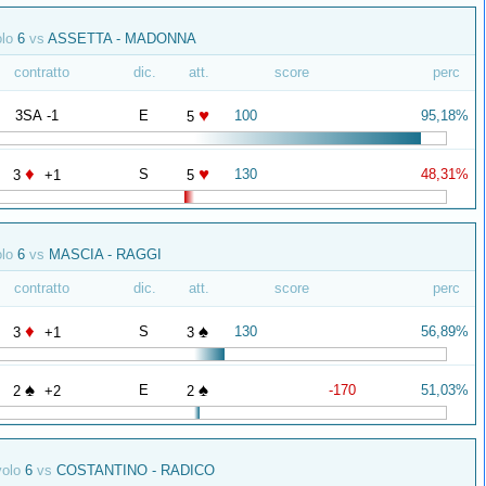
olo
6
vs
ASSETTA - MADONNA
contratto
dic.
att.
score
perc
♥
3SA -1
E
100
95,18%
5
♦
♥
S
130
48,31%
3
+1
5
olo
6
vs
MASCIA - RAGGI
contratto
dic.
att.
score
perc
♦
♠
S
130
56,89%
3
+1
3
♠
♠
E
-170
51,03%
2
+2
2
volo
6
vs
COSTANTINO - RADICO