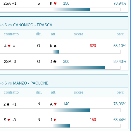
♥
2SA +1
S
150
78,94%
K
olo
6
vs
CANONICO - FRASCA
contratto
dic.
att.
score
perc
♥
♠
O
-620
55,10%
4
=
K
♣
2SA -3
O
300
89,43%
J
olo
6
vs
MANZO - PAOLONE
contratto
dic.
att.
score
perc
♠
♥
N
140
78,06%
2
+1
A
♥
♦
N
-150
63,44%
5
-3
J