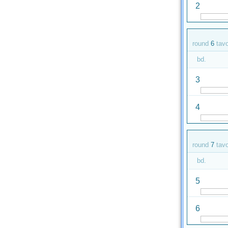
2
round
6
tav
bd.
3
4
round
7
tav
bd.
5
6