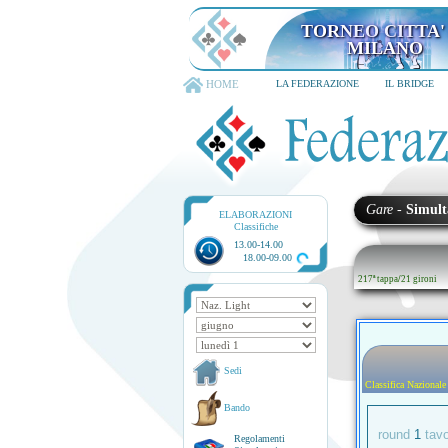
TORNEO CITTA' D
6-8 dicembre 202
HOME
LA FEDERAZIONE
IL BRIDGE
Gare
-
Simult
ELABORAZIONI
Classifiche
13.00-14.00
18.00-09.00
217ª tappa
/
21 gironi
Sedi
Classifica Nazionale
Bando
round
1
tav
Regolamenti