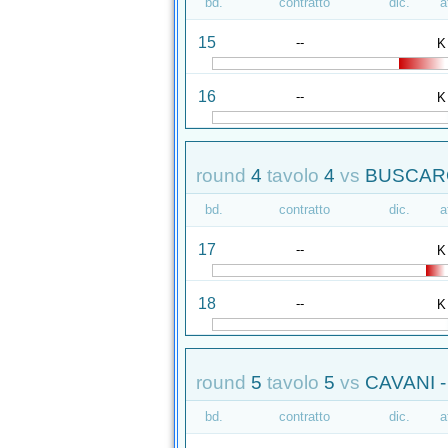
bd.
contratto
dic.
a
15
--
K
16
--
K
round
4
tavolo
4
vs
BUSCARO
bd.
contratto
dic.
a
17
--
K
18
--
K
round
5
tavolo
5
vs
CAVANI -
bd.
contratto
dic.
a