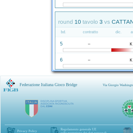
round
10
tavolo
3
vs
CATTAN
bd.
contratto
dic.
a
5
--
K
6
--
K
Federazione Italiana Gioco Bridge
Via Giorgio Washingt
Regolamento generale UE
Privacy Policy
sulla protezione dei dati personali