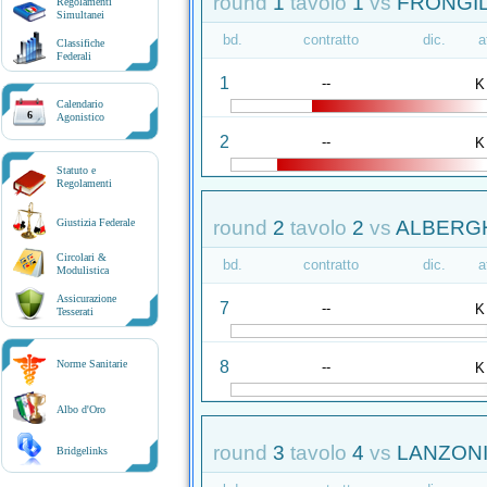
round
1
tavolo
1
vs
FRONGILL
Regolamenti
Simultanei
bd.
contratto
dic.
a
Classifiche
Federali
1
--
K
Calendario
6
Agonistico
2
--
K
Statuto e
Regolamenti
round
2
tavolo
2
vs
ALBERGHI
Giustizia Federale
Circolari &
bd.
contratto
dic.
a
Modulistica
Assicurazione
7
--
K
Tesserati
8
Norme Sanitarie
--
K
Albo d'Oro
round
3
tavolo
4
vs
LANZONI 
Bridgelinks