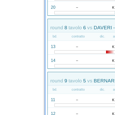
20
--
K
round
8
tavolo
6
vs
DAVERI 
bd.
contratto
dic.
a
13
--
K
14
--
K
round
9
tavolo
5
vs
BERNARD
bd.
contratto
dic.
a
11
--
K
12
--
K