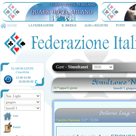
TORNEO CITTA' DI MILANO
QUARK HOTEL MILANO
HOME
LA FEDERAZIONE
IL BRIDGE
ALBI e REGISTRI
PUNTI
G
Gare
-
Simultanei
ELABORAZIONI
Classifiche
13.00-14.00
Simultaneo Na
18.00-09.00
lunedì 1 giugn
217ª tappa
/
21 gironi
Scibona Luigi -
Sedi
112ª / 53,94
Classifica Nazionale
Bando