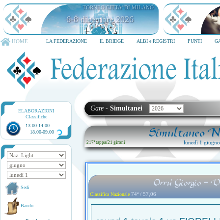
TORNEO CITTA' DI MILANO
6-8 dicembre 2026
HOME
LA FEDERAZIONE
IL BRIDGE
ALBI e REGISTRI
PUNTI
G
Gare
-
Simultanei
ELABORAZIONI
Classifiche
13.00-14.00
Simultaneo Na
18.00-09.00
lunedì 1 giugn
217ª tappa
/
21 gironi
Orru' Giorgio - D
Sedi
74ª / 57,06
Classifica Nazionale
Bando