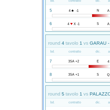
bd.
contratto
dic.
a
♠
5
N
4
-1
A
♥
6
S
4
X -1
A
round
4
tavolo
1
vs
GARAU - 
bd.
contratto
dic.
a
7
3SA +2
E
4
8
3SA +1
S
Q
round
5
tavolo
1
vs
PALAZZO
bd.
contratto
dic.
a