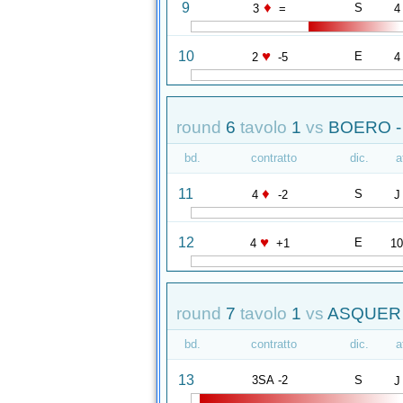
♦
9
S
3
=
4
♥
10
E
2
-5
4
round
6
tavolo
1
vs
BOERO - 
bd.
contratto
dic.
a
♦
11
S
4
-2
J
♥
12
E
4
+1
1
round
7
tavolo
1
vs
ASQUER 
bd.
contratto
dic.
a
13
3SA -2
S
J