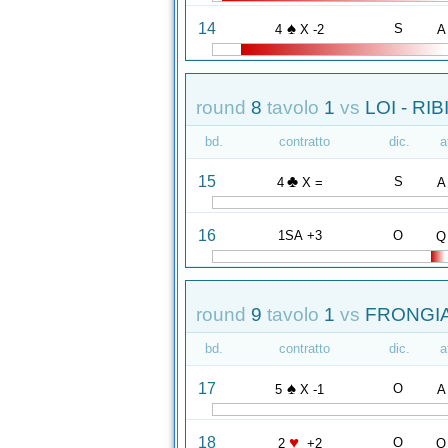
♠
14
S
4
X -2
A
round
8
tavolo
1
vs
LOI - RI
bd.
contratto
dic.
a
♣
15
S
4
X =
A
16
1SA +3
O
Q
round
9
tavolo
1
vs
FRONGIA
bd.
contratto
dic.
a
♠
17
O
5
X -1
A
♥
18
O
2
+2
Q