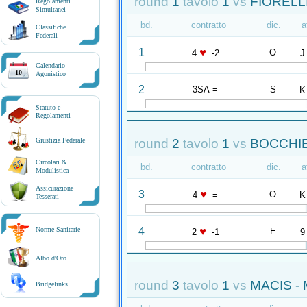
round
1
tavolo
1
vs
FIORELLI
Regolamenti
Simultanei
bd.
contratto
dic.
a
Classifiche
Federali
♥
1
O
4
-2
J
Calendario
10
Agonistico
2
3SA =
S
K
Statuto e
Regolamenti
round
2
tavolo
1
vs
BOCCHIE
Giustizia Federale
Circolari &
bd.
contratto
dic.
a
Modulistica
Assicurazione
♥
3
O
4
=
K
Tesserati
♥
4
Norme Sanitarie
E
2
-1
9
Albo d'Oro
round
3
tavolo
1
vs
MACIS - 
Bridgelinks