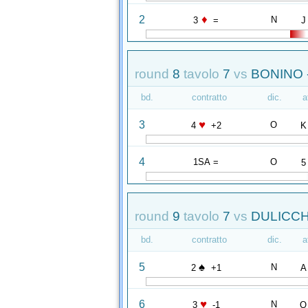
♦
2
N
3
=
J
round
8
tavolo
7
vs
BONINO 
bd.
contratto
dic.
a
♥
3
O
4
+2
K
4
1SA =
O
5
round
9
tavolo
7
vs
DULICCHI
bd.
contratto
dic.
a
♠
5
N
2
+1
A
♥
6
N
3
-1
Q