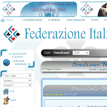
TORNEO CITTA' DI MILANO
6-8 dicembre 2026
HOME
LA FEDERAZIONE
IL BRIDGE
ALBI e REGISTRI
PUNTI
G
Gare
-
Simultanei
ELABORAZIONI
Classifiche
13.00-14.00
Simultaneo Na
18.00-09.00
lunedì 1 giugn
217ª tappa
/
21 gironi
Musso Carla - Ol
Sedi
127ª / 53,07
Classifica Nazionale
Bando