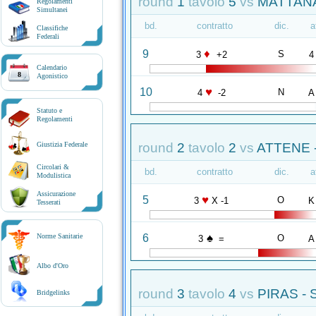
round
1
tavolo
5
vs
MATTANA
Regolamenti
Simultanei
bd.
contratto
dic.
a
Classifiche
Federali
♦
9
S
3
+2
4
Calendario
8
Agonistico
♥
10
N
4
-2
A
Statuto e
Regolamenti
round
2
tavolo
2
vs
ATTENE 
Giustizia Federale
Circolari &
bd.
contratto
dic.
a
Modulistica
Assicurazione
♥
5
O
3
X -1
K
Tesserati
♠
6
Norme Sanitarie
O
3
=
A
Albo d'Oro
round
3
tavolo
4
vs
PIRAS -
Bridgelinks