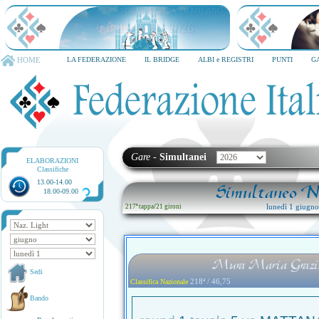
TORNEO CITTA' DI MILANO
6-8 dicembre 2026
HOME
LA FEDERAZIONE
IL BRIDGE
ALBI e REGISTRI
PUNTI
G
Gare
-
Simultanei
ELABORAZIONI
Classifiche
13.00-14.00
Simultaneo Na
18.00-09.00
lunedì 1 giugn
217ª tappa
/
21 gironi
Mura Maria Grazia
Sedi
218ª / 46,75
Classifica Nazionale
Bando