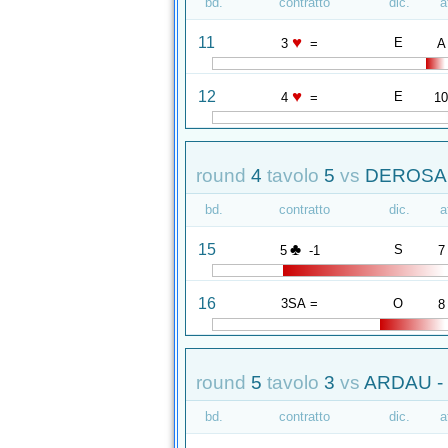
bd.
contratto
dic.
a
♥
11
E
3
=
A
♥
12
E
4
=
1
round
4
tavolo
5
vs
DEROSAS
bd.
contratto
dic.
a
♣
15
S
5
-1
7
16
3SA =
O
8
round
5
tavolo
3
vs
ARDAU -
bd.
contratto
dic.
a