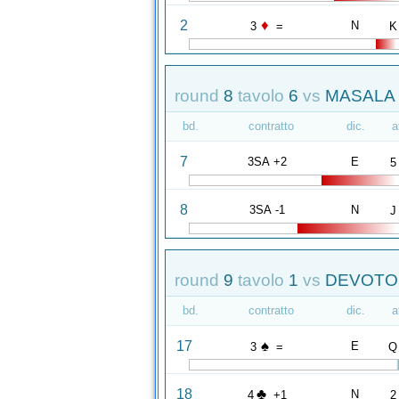
♦
2
N
3
=
K
round
8
tavolo
6
vs
MASALA 
bd.
contratto
dic.
a
7
3SA +2
E
5
8
3SA -1
N
J
round
9
tavolo
1
vs
DEVOTO 
bd.
contratto
dic.
a
♠
17
E
3
=
Q
♣
18
N
4
+1
2