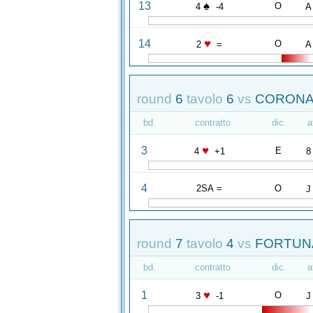
♠
13
O
4
-4
A
♥
14
O
2
=
A
round
6
tavolo
6
vs
CORONA 
bd.
contratto
dic.
a
♥
3
E
4
+1
8
4
2SA =
O
J
round
7
tavolo
4
vs
FORTUNA
bd.
contratto
dic.
a
♥
1
O
3
-1
J