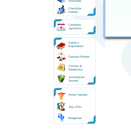
Simultanei
Classifiche
Federali
Calendario
8
Agonistico
Statuto e
Regolamenti
Giustizia Federale
Circolari &
Modulistica
Assicurazione
Tesserati
Norme Sanitarie
Albo d'Oro
Bridgelinks