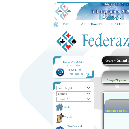
TORNEO CITTA' D
6-8 dicembre 202
HOME
LA FEDERAZIONE
IL BRIDGE
Gare
-
Simult
ELABORAZIONI
Classifiche
13.00-14.00
18.00-09.00
217ª tappa
/
21 gironi
Sedi
Classifica Nazionale
Bando
Regolamenti