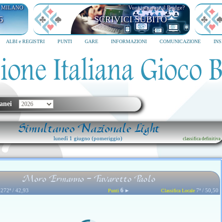
I MILANO
Vuoi imparare il Bridge?
6
SCRIVICI SUBITO
ALBI e REGISTRI
PUNTI
GARE
INFORMAZIONI
COMUNICAZIONE
IN
anei
Simultaneo Nazionale Light
lunedì 1 giugno (pomeriggio)
classifica definitiva
Moro Ermanno - Favaretto Paolo
6
272ª / 42,93
►
7ª / 50,50
Punti
Classifica Locale