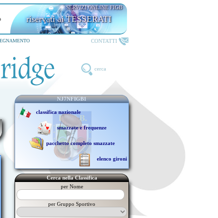
SERVIZI ONLINE FIGB
riservati ai TESSERATI
CONTATTI
SEGNAMENTO
cerca
NJ7NFIGB1
classifica nazionale
smazzate e frequenze
pacchetto completo smazzate
elenco gironi
Cerca nella Classifica
per Nome
per Gruppo Sportivo