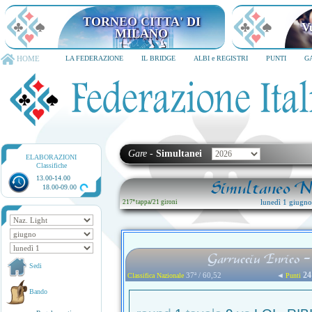
TORNEO CITTA' DI MILANO
6-8 dicembre 2026
HOME
LA FEDERAZIONE
IL BRIDGE
ALBI e REGISTRI
PUNTI
G
Gare
-
Simultanei
ELABORAZIONI
Classifiche
13.00-14.00
Simultaneo Na
18.00-09.00
lunedì 1 giugn
217ª tappa
/
21 gironi
Garrucciu Enrico 
Sedi
24
37ª / 60,52
◄
Classifica Nazionale
Punti
Bando