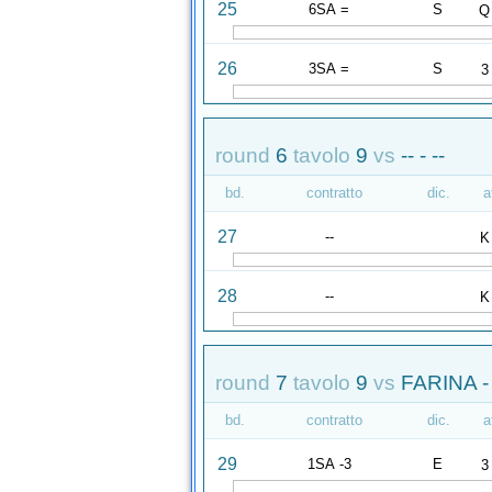
25
6SA =
S
Q
26
3SA =
S
3
round
6
tavolo
9
vs
-- - --
bd.
contratto
dic.
a
27
--
K
28
--
K
round
7
tavolo
9
vs
FARINA -
bd.
contratto
dic.
a
29
1SA -3
E
3