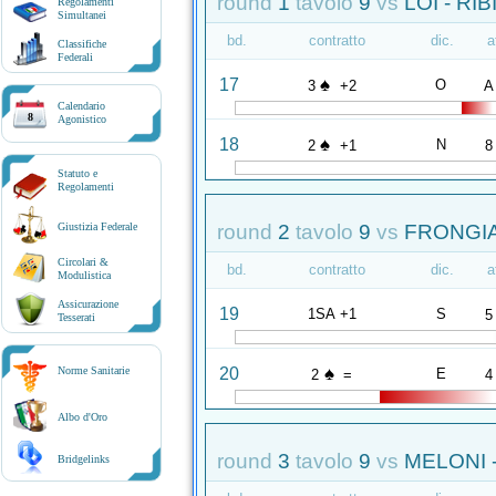
round
1
tavolo
9
vs
LOI - RI
Regolamenti
Simultanei
bd.
contratto
dic.
a
Classifiche
Federali
♠
17
O
3
+2
A
Calendario
8
Agonistico
♠
18
N
2
+1
8
Statuto e
Regolamenti
round
2
tavolo
9
vs
FRONGIA
Giustizia Federale
Circolari &
bd.
contratto
dic.
a
Modulistica
Assicurazione
19
1SA +1
S
5
Tesserati
♠
20
Norme Sanitarie
E
2
=
4
Albo d'Oro
round
3
tavolo
9
vs
MELONI -
Bridgelinks