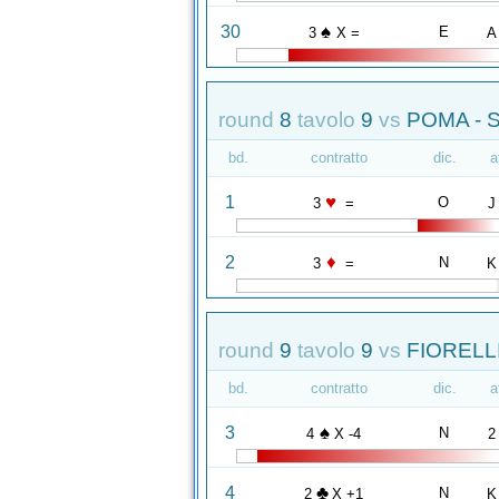
♠
30
E
3
X =
A
round
8
tavolo
9
vs
POMA - 
bd.
contratto
dic.
a
♥
1
O
3
=
J
♦
2
N
3
=
K
round
9
tavolo
9
vs
FIORELLI
bd.
contratto
dic.
a
♠
3
N
4
X -4
2
♣
4
N
2
X +1
K