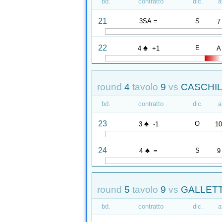
bd.
contratto
dic.
a
21
3SA =
S
7
♠
22
E
4
+1
A
round
4
tavolo
9
vs
CASCHIL
bd.
contratto
dic.
a
♠
23
O
3
-1
1
♠
24
S
4
=
9
round
5
tavolo
9
vs
GALLETT
bd.
contratto
dic.
a