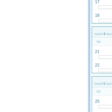
17
18
round
4
tav
bd.
21
22
round
5
tav
bd.
25