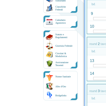
Simultanei
bd.
Classifiche
Federali
9
Calendario
8
Agonistico
10
Statuto e
Regolamenti
round
2
tav
Giustizia Federale
bd.
Circolari &
Modulistica
13
Assicurazione
Tesserati
14
Norme Sanitarie
Albo d'Oro
round
3
tav
Bridgelinks
bd.