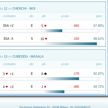
olo
12
vs
CHERCHI - MOI
contratto
dic.
att.
score
perc
♥
3SA +2
E
-660
67,80%
5
♥
3SA -3
S
-150
98,62%
10
olo
13
vs
CUBEDDU - MASALA
contratto
dic.
att.
score
perc
♥
♣
E
-170
82,97%
3
+1
A
♥
♦
E
-480
69,72%
4
+2
J
Via Giorgio Washington 33 - 20146 Milano - P.I. 03543040152