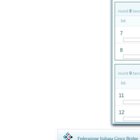
round
8
tav
bd.
7
8
round
9
tav
bd.
11
12
Federazione Italiana Gioco Bridge