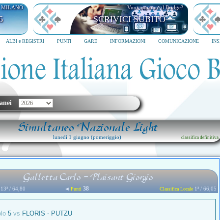
I MILANO
Vuoi imparare il Bridge?
6
SCRIVICI SUBITO
ALBI e REGISTRI
PUNTI
GARE
INFORMAZIONI
COMUNICAZIONE
IN
anei
Simultaneo Nazionale Light
lunedì 1 giugno (pomeriggio)
classifica definitiva
Galletta Carlo - Plaisant Giorgio
38
13ª / 64,80
◄
1ª / 66,05
Punti
Classifica Locale
olo
5
vs
FLORIS - PUTZU