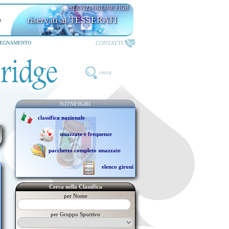
SERVIZI ONLINE FIGB
riservati ai TESSERATI
CONTATTI
SEGNAMENTO
cerca
NJ7NFIGB1
classifica nazionale
smazzate e frequenze
pacchetto completo smazzate
elenco gironi
Cerca nella Classifica
per Nome
per Gruppo Sportivo