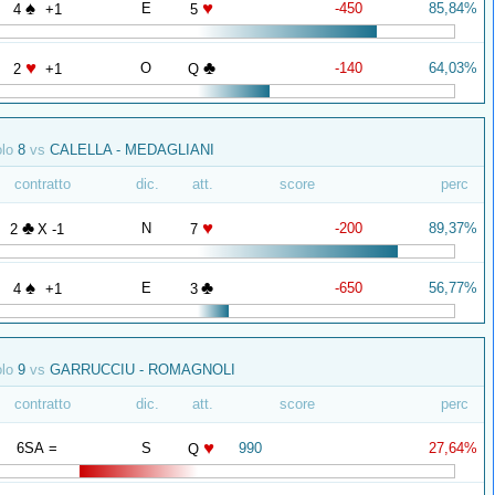
♠
♥
E
-450
85,84%
4
+1
5
♥
♣
O
-140
64,03%
2
+1
Q
olo
8
vs
CALELLA - MEDAGLIANI
contratto
dic.
att.
score
perc
♣
♥
N
-200
89,37%
2
X -1
7
♠
♣
E
-650
56,77%
4
+1
3
olo
9
vs
GARRUCCIU - ROMAGNOLI
contratto
dic.
att.
score
perc
♥
6SA =
S
990
27,64%
Q