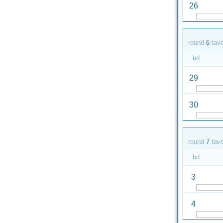
26
round
6
tav
bd.
29
30
round
7
tav
bd.
3
4