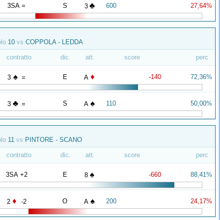
♣
3SA =
S
600
27,64%
3
olo
10
vs
COPPOLA - LEDDA
contratto
dic.
att.
score
perc
♠
♦
E
-140
72,36%
3
=
A
♣
♠
S
110
50,00%
3
=
A
olo
11
vs
PINTORE - SCANO
contratto
dic.
att.
score
perc
♠
3SA +2
E
-660
88,41%
8
♦
♠
O
200
24,17%
2
-2
A