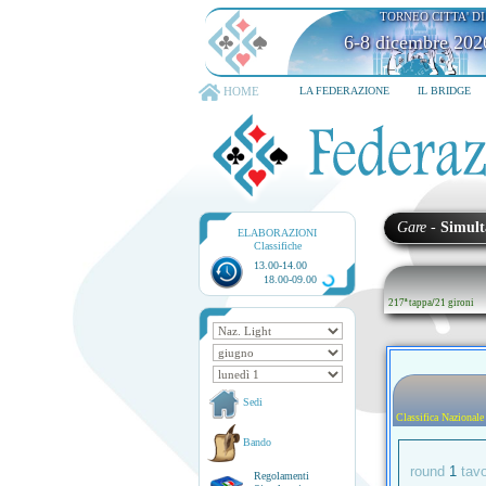
TORNEO CITTA' D
6-8 dicembre 202
HOME
LA FEDERAZIONE
IL BRIDGE
Gare
-
Simult
ELABORAZIONI
Classifiche
13.00-14.00
18.00-09.00
217ª tappa
/
21 gironi
Sedi
Classifica Nazionale
Bando
round
1
tav
Regolamenti