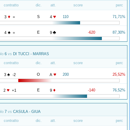
contratto
dic.
att.
score
perc
♦
♥
S
110
71,71%
3
=
4
♠
♣
E
-620
87,30%
4
=
9
olo
6
vs
DI TUCCI - MARRAS
contratto
dic.
att.
score
perc
♠
♥
O
200
25,52%
3
-2
A
♥
♦
E
-140
76,52%
2
+1
9
olo
7
vs
CASULA - GIUA
contratto
dic.
att.
score
perc