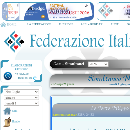
PADOVA
C
HOME
LA FEDERAZIONE
IL BRIDGE
ALBI e REGISTRI
PUNTI
G
Gare
-
Simultanei
ELABORAZIONI
Classifiche
13.00-14.00
Simultaneo Na
18.00-09.00
lunedì 1 giugn
217ª tappa
/
21 gironi
Lo Torto Filippo
Sedi
338ª / 24,33
Classifica Nazionale
Bando