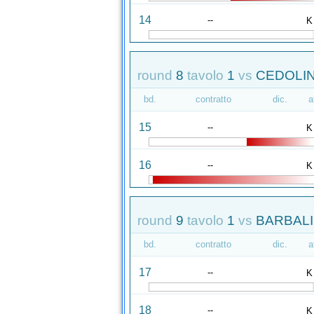
14
--
K
round
8
tavolo
1
vs
CEDOLIN
bd.
contratto
dic.
a
15
--
K
16
--
K
round
9
tavolo
1
vs
BARBALI
bd.
contratto
dic.
a
17
--
K
18
--
K