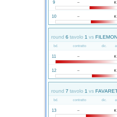
9
--
K
10
--
K
round
6
tavolo
1
vs
FILEMON
bd.
contratto
dic.
a
11
--
K
12
--
K
round
7
tavolo
1
vs
FAVARET
bd.
contratto
dic.
a
13
--
K