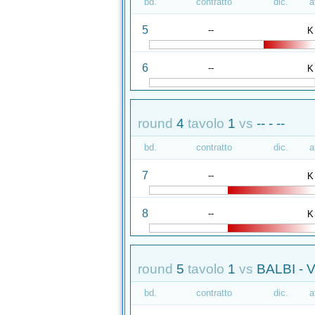
bd.
contratto
dic.
a
5
--
K
6
--
K
round
4
tavolo
1
vs
-- - --
bd.
contratto
dic.
a
7
--
K
8
--
K
round
5
tavolo
1
vs
BALBI - 
bd.
contratto
dic.
a