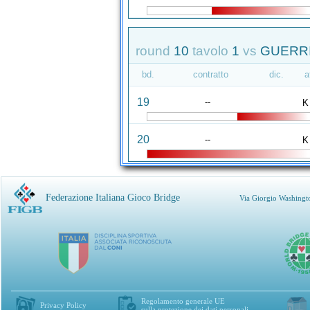
round
10
tavolo
1
vs
GUERRI
bd.
contratto
dic.
a
19
--
K
20
--
K
Federazione Italiana Gioco Bridge
Via Giorgio Washingt
Regolamento generale UE
Privacy Policy
sulla protezione dei dati personali