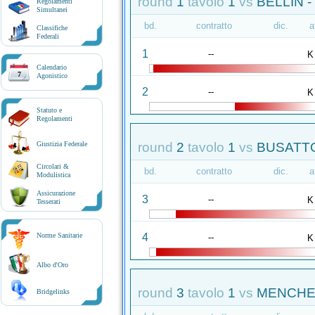
round
1
tavolo
1
vs
BELLIN -
Regolamenti
Simultanei
bd.
contratto
dic.
a
Classifiche
Federali
1
--
K
Calendario
7
Agonistico
2
--
K
Statuto e
Regolamenti
round
2
tavolo
1
vs
BUSATTO
Giustizia Federale
Circolari &
bd.
contratto
dic.
a
Modulistica
Assicurazione
3
--
K
Tesserati
4
Norme Sanitarie
--
K
Albo d'Oro
round
3
tavolo
1
vs
MENCHER
Bridgelinks