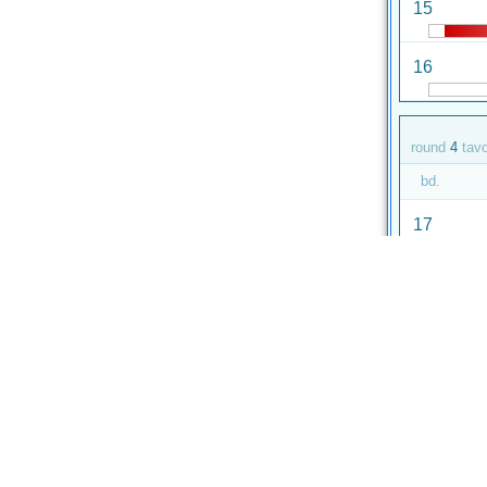
15
16
round
4
tav
bd.
17
18
round
5
tav
bd.
19