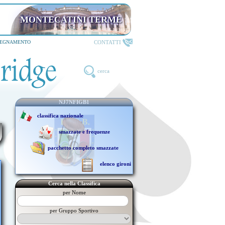
MONTECATINI TERME
CONTATTI
SEGNAMENTO
cerca
NJ7NFIGB1
classifica nazionale
smazzate e frequenze
pacchetto completo smazzate
elenco gironi
Cerca nella Classifica
per Nome
per Gruppo Sportivo