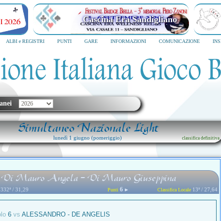
Cascina Era Sandigliano
ALBI e REGISTRI
PUNTI
GARE
INFORMAZIONI
COMUNICAZIONE
IN
anei
Simultaneo Nazionale Light
lunedì 1 giugno (pomeriggio)
classifica definitiva
Di Mauro Angela - Di Mauro Giuseppina
6
332ª / 31,29
►
13ª / 27,64
Punti
Classifica Locale
olo
6
vs
ALESSANDRO - DE ANGELIS