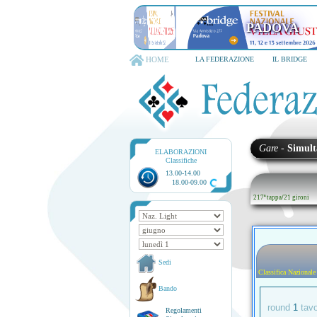
PADOVA
HOME
LA FEDERAZIONE
IL BRIDGE
Gare
-
Simult
ELABORAZIONI
Classifiche
13.00-14.00
18.00-09.00
217ª tappa
/
21 gironi
Sedi
Classifica Nazionale
Bando
round
1
tav
Regolamenti