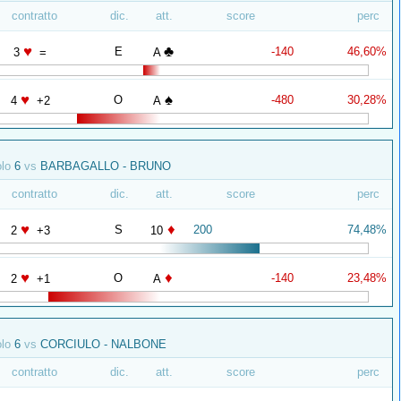
contratto
dic.
att.
score
perc
♥
♣
E
-140
46,60%
3
=
A
♥
♠
O
-480
30,28%
4
+2
A
olo
6
vs
BARBAGALLO - BRUNO
contratto
dic.
att.
score
perc
♥
♦
S
200
74,48%
2
+3
10
♥
♦
O
-140
23,48%
2
+1
A
olo
6
vs
CORCIULO - NALBONE
contratto
dic.
att.
score
perc