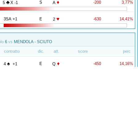
♣
♦
S
-200
3,77%
5
X -1
A
♥
3SA +1
E
-630
14,41%
2
olo
6
vs
MENDOLA - SCIUTO
contratto
dic.
att.
score
perc
♠
♦
E
-450
14,16%
4
+1
Q
♥
♠
O
-140
35,97%
3
=
A
olo
6
vs
CIANCI - COCI
contratto
dic.
att.
score
perc
♠
2SA -1
S
-50
28,88%
10