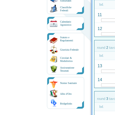
Simultanei
bd.
Classifiche
Federali
11
Calendario
7
Agonistico
12
Statuto e
Regolamenti
round
2
tav
Giustizia Federale
bd.
Circolari &
Modulistica
13
Assicurazione
Tesserati
14
Norme Sanitarie
Albo d'Oro
round
3
tav
Bridgelinks
bd.