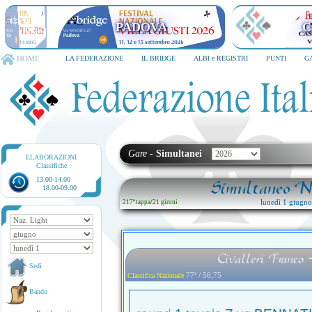
PADOVA
C
HOME
LA FEDERAZIONE
IL BRIDGE
ALBI e REGISTRI
PUNTI
G
Gare
-
Simultanei
ELABORAZIONI
Classifiche
13.00-14.00
Simultaneo Na
18.00-09.00
lunedì 1 giugn
217ª tappa
/
21 gironi
Civalleri Franco
Sedi
77ª / 56,75
Classifica Nazionale
Bando