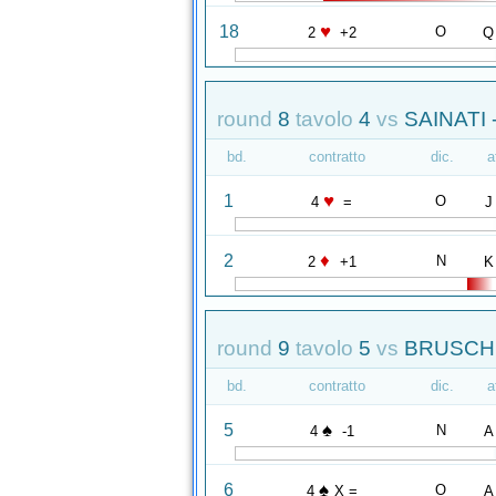
♥
18
O
2
+2
Q
round
8
tavolo
4
vs
SAINATI 
bd.
contratto
dic.
a
♥
1
O
4
=
J
♦
2
N
2
+1
K
round
9
tavolo
5
vs
BRUSCHI
bd.
contratto
dic.
a
♠
5
N
4
-1
A
♠
6
O
4
X =
A