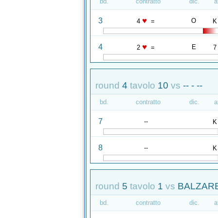
bd.
contratto
dic.
a
♥
3
O
4
=
K
♥
4
E
2
=
7
round
4
tavolo
10
vs
-- - --
bd.
contratto
dic.
a
7
--
K
8
--
K
round
5
tavolo
1
vs
BALZARE
bd.
contratto
dic.
a