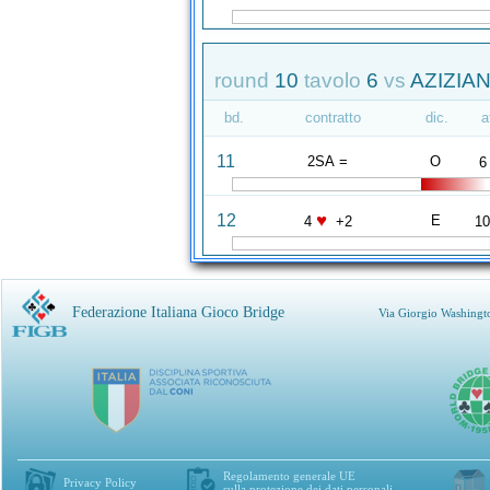
round
10
tavolo
6
vs
AZIZIAN
bd.
contratto
dic.
a
11
2SA =
O
6
♥
12
E
4
+2
1
Federazione Italiana Gioco Bridge
Via Giorgio Washingt
Regolamento generale UE
Privacy Policy
sulla protezione dei dati personali