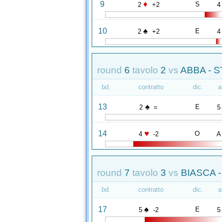
♦
9
S
2
+2
4
♠
10
E
2
+2
4
round
6
tavolo
2
vs
ABBA - S
bd.
contratto
dic.
a
♠
13
E
2
=
5
♥
14
O
4
-2
A
round
7
tavolo
3
vs
BIASCA -
bd.
contratto
dic.
a
♠
17
E
5
-2
5