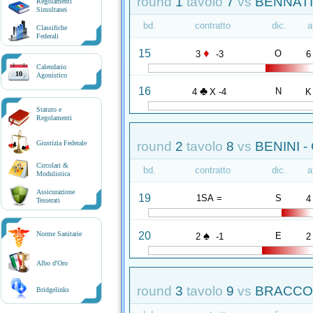
round
1
tavolo
7
vs
BENNATI 
Regolamenti
Simultanei
bd.
contratto
dic.
a
Classifiche
Federali
♦
15
O
3
-3
6
Calendario
10
Agonistico
♣
16
N
4
X -4
K
Statuto e
Regolamenti
round
2
tavolo
8
vs
BENINI -
Giustizia Federale
Circolari &
bd.
contratto
dic.
a
Modulistica
Assicurazione
19
1SA =
S
4
Tesserati
♠
20
Norme Sanitarie
E
2
-1
2
Albo d'Oro
round
3
tavolo
9
vs
BRACCON
Bridgelinks