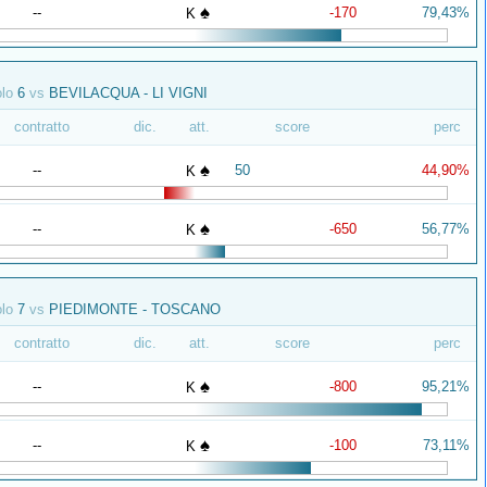
♠
--
-170
79,43%
K
olo
6
vs
BEVILACQUA - LI VIGNI
contratto
dic.
att.
score
perc
♠
--
50
44,90%
K
♠
--
-650
56,77%
K
olo
7
vs
PIEDIMONTE - TOSCANO
contratto
dic.
att.
score
perc
♠
--
-800
95,21%
K
♠
--
-100
73,11%
K