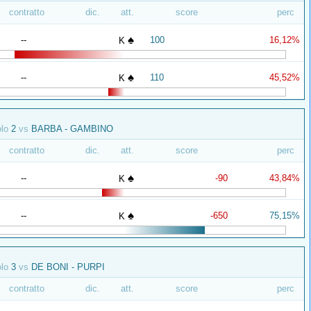
contratto
dic.
att.
score
perc
♠
--
100
16,12%
K
♠
--
110
45,52%
K
olo
2
vs
BARBA - GAMBINO
contratto
dic.
att.
score
perc
♠
--
-90
43,84%
K
♠
--
-650
75,15%
K
olo
3
vs
DE BONI - PURPI
contratto
dic.
att.
score
perc