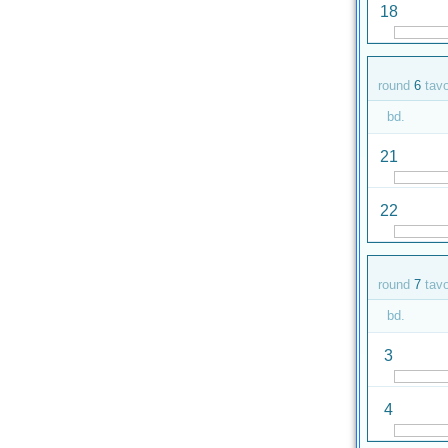
18
round
6
tav
bd.
21
22
round
7
tav
bd.
3
4