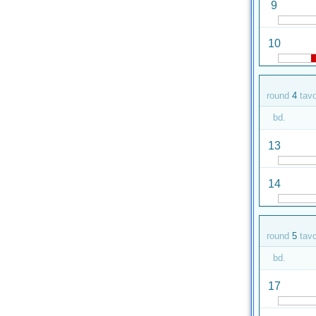
9
10
round
4
tav
bd.
13
14
round
5
tav
bd.
17