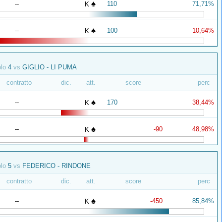
♠
--
110
71,71%
K
♠
--
100
10,64%
K
olo
4
vs
GIGLIO - LI PUMA
contratto
dic.
att.
score
perc
♠
--
170
38,44%
K
♠
--
-90
48,98%
K
olo
5
vs
FEDERICO - RINDONE
contratto
dic.
att.
score
perc
♠
--
-450
85,84%
K