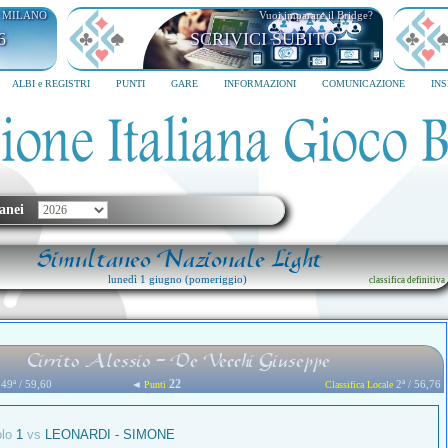
I MILANO
Vuoi imparare il Bridge?
6
SCRIVICI SUBITO
ALBI e REGISTRI
PUNTI
GARE
INFORMAZIONI
COMUNICAZIONE
IN
anei
Simultaneo Nazionale Light
lunedì 1 giugno (pomeriggio)
classifica definitiva
Cirrito Alessio - De Vecchi Giuseppe
22
49ª / 59,60
◄
2ª / 56,76
Punti
Classifica Locale
olo
1
vs
LEONARDI - SIMONE