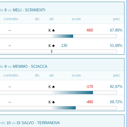
olo
8
vs
MELI - SCRIMENTI
contratto
dic.
att.
score
perc
♠
--
-660
67,80%
K
♠
--
130
51,69%
K
olo
9
vs
MEMMO - SCIACCA
contratto
dic.
att.
score
perc
♠
--
-170
82,97%
K
♠
--
-480
69,72%
K
volo
10
vs
DI SALVO - TERRANOVA