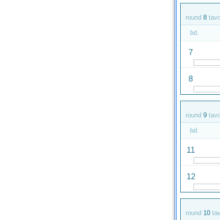
round
8
tav
bd.
7
8
round
9
tav
bd.
11
12
round
10
ta