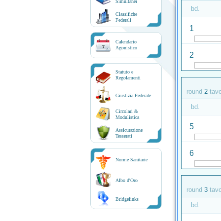
Simultanei
bd.
Classifiche
Federali
1
Calendario
7
Agonistico
2
Statuto e
Regolamenti
round
2
tav
Giustizia Federale
bd.
Circolari &
Modulistica
5
Assicurazione
Tesserati
6
Norme Sanitarie
Albo d'Oro
round
3
tav
Bridgelinks
bd.