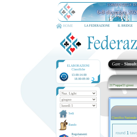
TORNEO CITTA' D
6-8 dicembre 202
HOME
LA FEDERAZIONE
IL BRIDGE
Gare
-
Simult
ELABORAZIONI
Classifiche
13.00-14.00
18.00-09.00
217ª tappa
/
21 gironi
Sedi
Classifica Nazionale
Bando
round
1
tav
Regolamenti