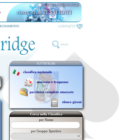
SERVIZI ONLINE FIGB
riservati ai TESSERATI
CONTATTI
SEGNAMENTO
cerca
NJ7NFIGB1
classifica nazionale
smazzate e frequenze
pacchetto completo smazzate
elenco gironi
Cerca nella Classifica
per Nome
per Gruppo Sportivo