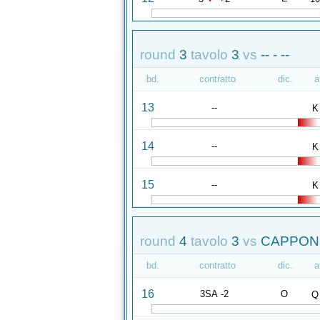
round
3
tavolo
3
vs
-- - --
bd.
contratto
dic.
a
13
--
K
14
--
K
15
--
K
round
4
tavolo
3
vs
CAPPONI 
bd.
contratto
dic.
a
16
3SA -2
O
Q