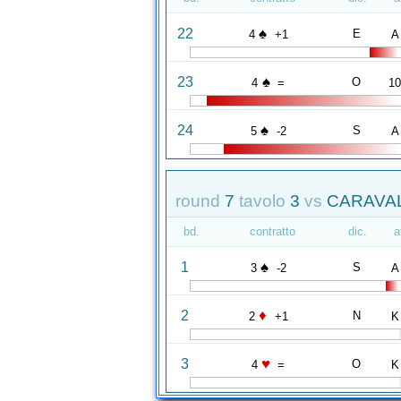
♠
22
E
4
+1
A
♠
23
O
4
=
1
♠
24
S
5
-2
A
round
7
tavolo
3
vs
CARAVAL
bd.
contratto
dic.
a
♠
1
S
3
-2
A
♦
2
N
2
+1
K
♥
3
O
4
=
K