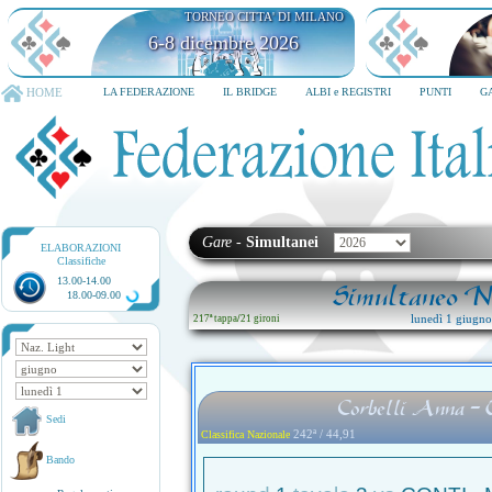
TORNEO CITTA' DI MILANO
6-8 dicembre 2026
HOME
LA FEDERAZIONE
IL BRIDGE
ALBI e REGISTRI
PUNTI
G
Gare
-
Simultanei
ELABORAZIONI
Classifiche
13.00-14.00
Simultaneo Na
18.00-09.00
lunedì 1 giugn
217ª tappa
/
21 gironi
Corbelli Anna - 
Sedi
242ª / 44,91
Classifica Nazionale
Bando