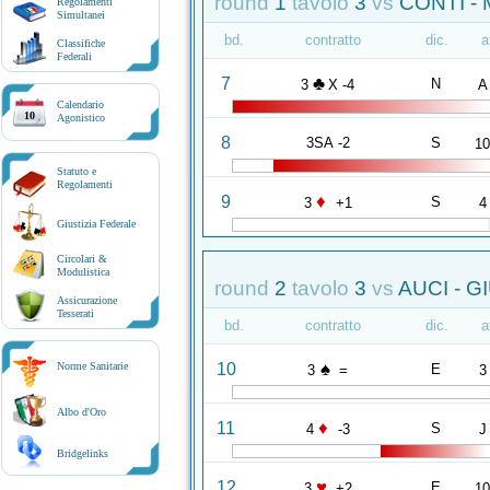
round
1
tavolo
3
vs
CONTI -
Regolamenti
Simultanei
bd.
contratto
dic.
a
Classifiche
Federali
♣
7
N
3
X -4
A
Calendario
10
Agonistico
8
3SA -2
S
1
Statuto e
Regolamenti
♦
9
S
3
+1
4
Giustizia Federale
Circolari &
Modulistica
round
2
tavolo
3
vs
AUCI - G
Assicurazione
Tesserati
bd.
contratto
dic.
a
♠
10
Norme Sanitarie
E
3
=
3
Albo d'Oro
♦
11
S
4
-3
J
Bridgelinks
♥
12
E
3
+2
1