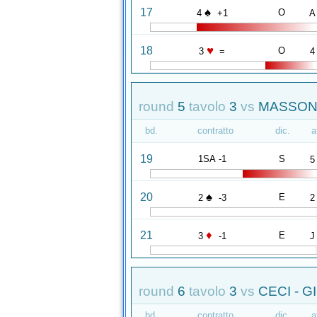
♠
17
O
4
+1
A
♥
18
O
3
=
4
round
5
tavolo
3
vs
MASSON
bd.
contratto
dic.
a
19
1SA -1
S
5
♠
20
E
2
-3
2
♦
21
E
3
-1
J
round
6
tavolo
3
vs
CECI - G
bd.
contratto
dic.
a