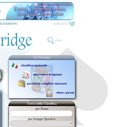
SERVIZI ONLINE FIGB
Eventi, Documentazione,
Sondaggi, Convention
CONTATTI
SEGNAMENTO
cerca
NJ7NFIGB1
classifica nazionale
smazzate e frequenze
pacchetto completo smazzate
elenco gironi
Cerca nella Classifica
per Nome
per Gruppo Sportivo