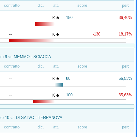
contratto
dic.
att.
score
perc
♠
--
150
36,40%
K
♠
--
-130
18,17%
K
olo
9
vs
MEMMO - SCIACCA
contratto
dic.
att.
score
perc
♠
--
80
56,53%
K
♠
--
100
35,63%
K
olo
10
vs
DI SALVO - TERRANOVA
contratto
dic.
att.
score
perc