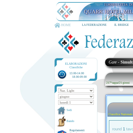
TORNEO CITTA' D
QUARK HOTEL MI
HOME
LA FEDERAZIONE
IL BRIDGE
Gare
-
Simult
ELABORAZIONI
Classifiche
13.00-14.00
18.00-09.00
217ª tappa
/
21 gironi
Sedi
Classifica Nazionale
Bando
round
1
tav
Regolamenti