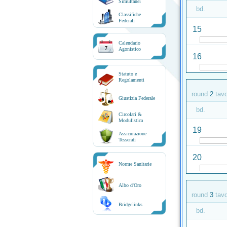
Simultanei
bd.
Classifiche
Federali
15
Calendario
7
Agonistico
16
Statuto e
Regolamenti
round
2
tav
Giustizia Federale
bd.
Circolari &
Modulistica
19
Assicurazione
Tesserati
20
Norme Sanitarie
Albo d'Oro
round
3
tav
Bridgelinks
bd.