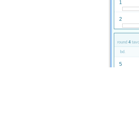
1
2
round
4
tav
bd.
5
6
round
5
tav
bd.
9