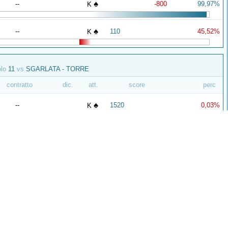
♠
--
-800
99,97%
K
♠
--
110
45,52%
K
olo
11
vs
SGARLATA - TORRE
contratto
dic.
att.
score
perc
♠
--
1520
0,03%
K
♠
--
-170
41,73%
K
olo
1
vs
LEONARDI - SIMONE
contratto
dic.
att.
score
perc
♠
--
150
17,95%
K