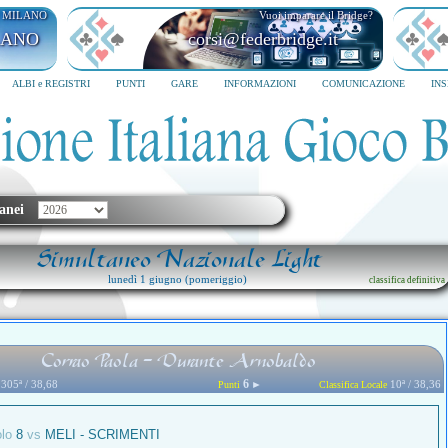
I MILANO
Vuoi imparare il Bridge?
LANO
corsi@federbridge.it
ALBI e REGISTRI
PUNTI
GARE
INFORMAZIONI
COMUNICAZIONE
IN
anei
Simultaneo Nazionale Light
lunedì 1 giugno (pomeriggio)
classifica definitiva
Corrao Paola - Durante Arnobaldo
6
305ª / 38,68
►
10ª / 38,36
Punti
Classifica Locale
olo
8
vs
MELI - SCRIMENTI