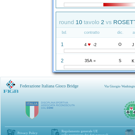
round
10
tavolo
2
vs
ROSETT
bd.
contratto
dic.
a
♥
1
O
4
-2
J
2
3SA =
S
K
Federazione Italiana Gioco Bridge
Via Giorgio Washingt
Regolamento generale UE
Privacy Policy
sulla protezione dei dati personali