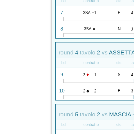
bd.
contratto
dic.
a
7
3SA +1
E
4
8
3SA =
N
J
round
4
tavolo
2
vs
ASSETTA
bd.
contratto
dic.
a
♦
9
S
3
+1
4
♠
10
E
2
+2
3
round
5
tavolo
2
vs
MASCIA 
bd.
contratto
dic.
a