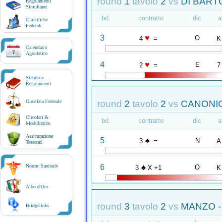
round
1
tavolo
2
vs
DI BART
Regolamenti
Simultanei
bd.
contratto
dic.
a
Classifiche
Federali
♥
3
O
4
=
K
Calendario
7
Agonistico
♥
4
E
2
=
7
Statuto e
Regolamenti
round
2
tavolo
2
vs
CANONIC
Giustizia Federale
Circolari &
bd.
contratto
dic.
a
Modulistica
Assicurazione
♠
5
N
3
=
A
Tesserati
♠
6
Norme Sanitarie
O
3
X +1
K
Albo d'Oro
round
3
tavolo
2
vs
MANZO -
Bridgelinks