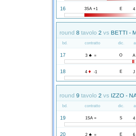
16
3SA +1
E
4
round
8
tavolo
2
vs
BETTI - 
bd.
contratto
dic.
a
♠
17
O
3
=
A
♦
18
E
4
-1
J
round
9
tavolo
2
vs
IZZO - 
bd.
contratto
dic.
a
19
1SA =
S
4
♠
20
E
2
=
6