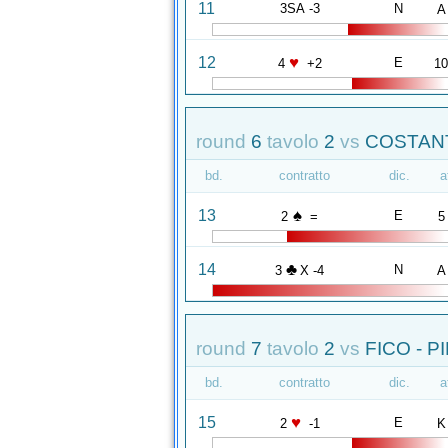
11
3SA -3
N
A
♥
12
E
4
+2
1
round
6
tavolo
2
vs
COSTANT
bd.
contratto
dic.
a
♠
13
E
2
=
5
♣
14
N
3
X -4
A
round
7
tavolo
2
vs
FICO - P
bd.
contratto
dic.
a
♥
15
E
2
-1
K