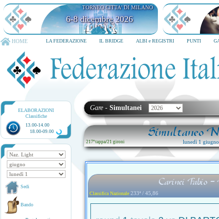
TORNEO CITTA' DI MILANO
6-8 dicembre 2026
HOME
LA FEDERAZIONE
IL BRIDGE
ALBI e REGISTRI
PUNTI
G
Gare
-
Simultanei
ELABORAZIONI
Classifiche
13.00-14.00
Simultaneo Na
18.00-09.00
lunedì 1 giugn
217ª tappa
/
21 gironi
Carinci Fabio -
Sedi
233ª / 45,86
Classifica Nazionale
Bando