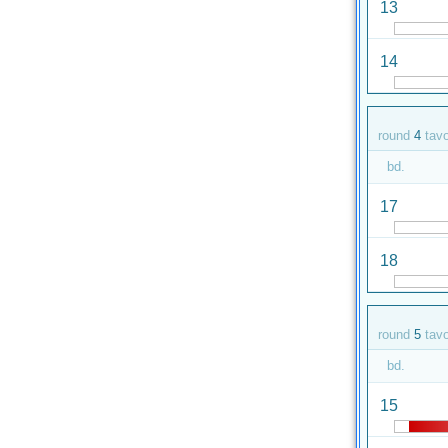
13
14
round
4
tav
bd.
17
18
round
5
tav
bd.
15