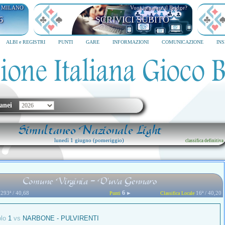
I MILANO
Vuoi imparare il Bridge?
6
SCRIVICI SUBITO
ALBI e REGISTRI
PUNTI
GARE
INFORMAZIONI
COMUNICAZIONE
IN
anei
Simultaneo Nazionale Light
lunedì 1 giugno (pomeriggio)
classifica definitiva
Comune Virginia - D'uva Gennaro
6
293ª / 40,68
►
16ª / 40,20
Punti
Classifica Locale
olo
1
vs
NARBONE - PULVIRENTI