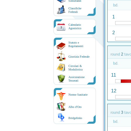
Simultanei
bd.
Classifiche
Federali
1
Calendario
7
Agonistico
2
Statuto e
Regolamenti
round
2
tav
Giustizia Federale
bd.
Circolari &
Modulistica
11
Assicurazione
Tesserati
12
Norme Sanitarie
Albo d'Oro
round
3
tav
Bridgelinks
bd.