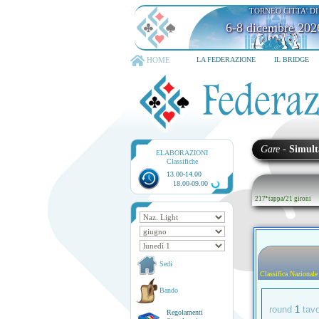
TORNEO CITTA' D
6-8 dicembre 202
HOME
LA FEDERAZIONE
IL BRIDGE
Gare
-
Simult
ELABORAZIONI
Classifiche
13.00-14.00
18.00-09.00
217ª tappa
/
21 gironi
Sedi
Classifica Nazionale
Bando
round
1
tav
Regolamenti