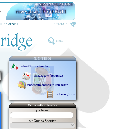
SERVIZI ONLINE FIGB
riservati ai TESSERATI
CONTATTI
SEGNAMENTO
cerca
NJ7NFIGB1
classifica nazionale
smazzate e frequenze
pacchetto completo smazzate
elenco gironi
Cerca nella Classifica
per Nome
per Gruppo Sportivo