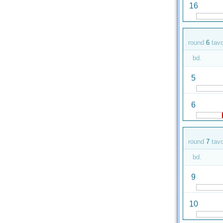
16
round
6
tav
bd.
5
6
round
7
tav
bd.
9
10