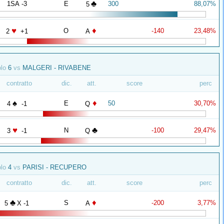
♣
1SA -3
E
300
88,07%
5
♥
♦
O
-140
23,48%
2
+1
A
olo
6
vs
MALGERI - RIVABENE
contratto
dic.
att.
score
perc
♠
♦
E
50
30,70%
4
-1
Q
♥
♣
N
-100
29,47%
3
-1
Q
olo
4
vs
PARISI - RECUPERO
contratto
dic.
att.
score
perc
♣
♦
S
-200
3,77%
5
X -1
A