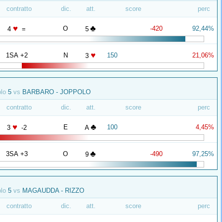
contratto
dic.
att.
score
perc
♥
♣
O
-420
92,44%
4
=
5
♥
1SA +2
N
150
21,06%
3
olo
5
vs
BARBARO - JOPPOLO
contratto
dic.
att.
score
perc
♥
♣
E
100
4,45%
3
-2
A
♣
3SA +3
O
-490
97,25%
9
olo
5
vs
MAGAUDDA - RIZZO
contratto
dic.
att.
score
perc