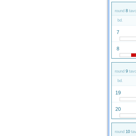
round
8
tav
bd.
7
8
round
9
tav
bd.
19
20
round
10
ta