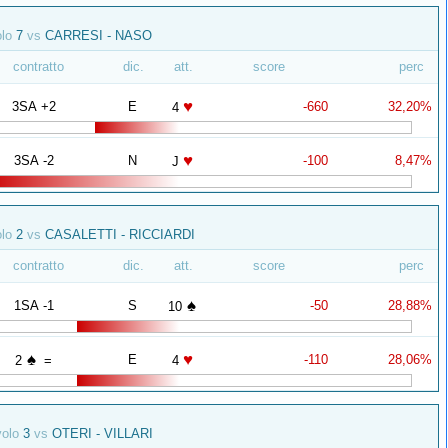
olo
7
vs
CARRESI - NASO
contratto
dic.
att.
score
perc
♥
3SA +2
E
-660
32,20%
4
♥
3SA -2
N
-100
8,47%
J
olo
2
vs
CASALETTI - RICCIARDI
contratto
dic.
att.
score
perc
♠
1SA -1
S
-50
28,88%
10
♠
♥
E
-110
28,06%
2
=
4
volo
3
vs
OTERI - VILLARI