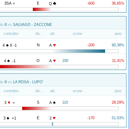
♣
3SA =
E
-600
36,65%
Q
olo
8
vs
SALVAGO - ZACCONE
contratto
dic.
att.
score
perc
♠
♥
N
-200
90,38%
4
X -1
A
♠
♥
O
100
11,41%
4
-1
A
olo
9
vs
LA ROSA - LUPO'
contratto
dic.
att.
score
perc
♦
♠
S
110
28,29%
3
=
A
♠
♥
E
-170
51,03%
3
+1
2