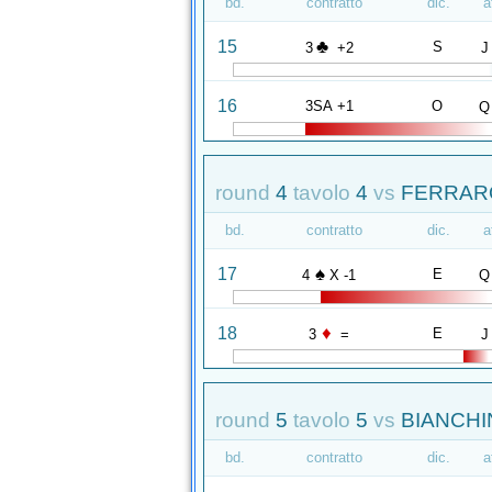
bd.
contratto
dic.
a
♣
15
S
3
+2
J
16
3SA +1
O
Q
round
4
tavolo
4
vs
FERRARO
bd.
contratto
dic.
a
♠
17
E
4
X -1
Q
♦
18
E
3
=
J
round
5
tavolo
5
vs
BIANCHIN
bd.
contratto
dic.
a