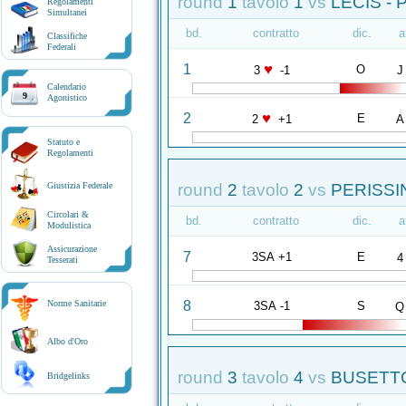
round
1
tavolo
1
vs
LECIS - 
Regolamenti
Simultanei
bd.
contratto
dic.
a
Classifiche
Federali
♥
1
O
3
-1
J
Calendario
9
Agonistico
♥
2
E
2
+1
A
Statuto e
Regolamenti
round
2
tavolo
2
vs
PERISSI
Giustizia Federale
Circolari &
bd.
contratto
dic.
a
Modulistica
Assicurazione
7
3SA +1
E
4
Tesserati
8
Norme Sanitarie
3SA -1
S
Q
Albo d'Oro
round
3
tavolo
4
vs
BUSETTO
Bridgelinks