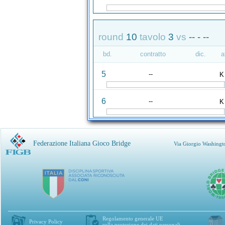
round
10
tavolo
3
vs
-- - --
bd.
contratto
dic.
a
5
--
K
6
--
K
Federazione Italiana Gioco Bridge
Via Giorgio Washingt
Regolamento generale UE
Privacy Policy
sulla protezione dei dati personali