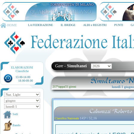
TORNEO CITTA' DI MILANO
QUARK HOTEL MILANO
HOME
LA FEDERAZIONE
IL BRIDGE
ALBI e REGISTRI
PUNTI
G
Gare
-
Simultanei
ELABORAZIONI
Classifiche
13.00-14.00
Simultaneo Na
18.00-09.00
lunedì 1 giugn
217ª tappa
/
21 gironi
Caburazzi Roberto
Sedi
145ª / 52,16
Classifica Nazionale
Bando