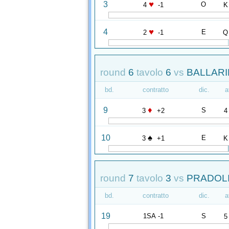
♥
3
O
4
-1
K
♥
4
E
2
-1
Q
round
6
tavolo
6
vs
BALLARIN
bd.
contratto
dic.
a
♦
9
S
3
+2
4
♠
10
E
3
+1
K
round
7
tavolo
3
vs
PRADOLI
bd.
contratto
dic.
a
19
1SA -1
S
5