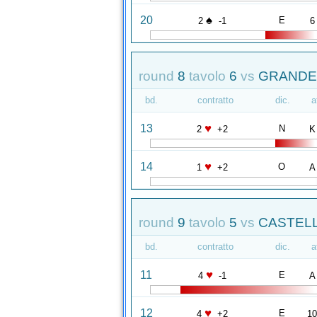
♠
20
E
2
-1
6
round
8
tavolo
6
vs
GRANDES
bd.
contratto
dic.
a
♥
13
N
2
+2
K
♥
14
O
1
+2
A
round
9
tavolo
5
vs
CASTELLI
bd.
contratto
dic.
a
♥
11
E
4
-1
A
♥
12
E
4
+2
1