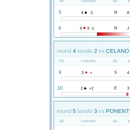
bd.
contratto
dic.
a
♠
5
N
4
-1
A
♥
6
N
4
X -1
J
round
4
tavolo
2
vs
CELANO 
bd.
contratto
dic.
a
♦
9
S
3
=
4
♠
10
E
2
+2
3
round
5
tavolo
3
vs
PONENTE
bd.
contratto
dic.
a