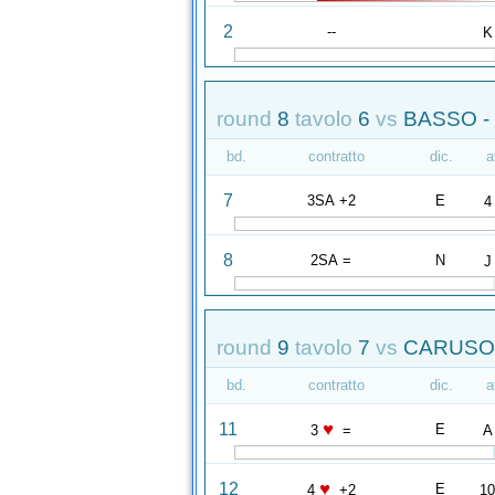
2
--
K
round
8
tavolo
6
vs
BASSO -
bd.
contratto
dic.
a
7
3SA +2
E
4
8
2SA =
N
J
round
9
tavolo
7
vs
CARUSO 
bd.
contratto
dic.
a
♥
11
E
3
=
A
♥
12
E
4
+2
1