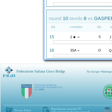
round
10
tavolo
8
vs
GASPER
bd.
contratto
dic.
a
♠
15
S
2
=
J
16
3SA =
O
Q
Federazione Italiana Gioco Bridge
Via Giorgio Washingt
Regolamento generale UE
Privacy Policy
sulla protezione dei dati personali