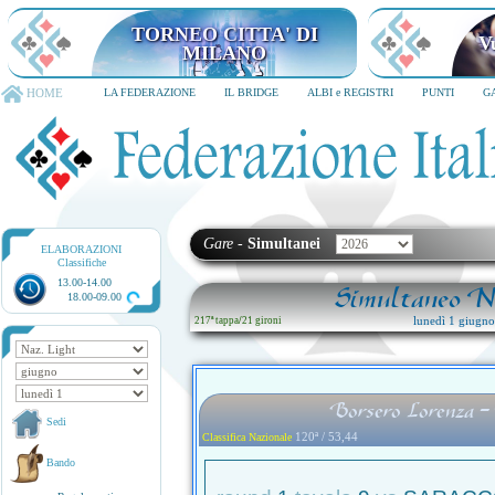
TORNEO CITTA' DI MILANO
6-8 dicembre 2026
HOME
LA FEDERAZIONE
IL BRIDGE
ALBI e REGISTRI
PUNTI
G
Gare
-
Simultanei
ELABORAZIONI
Classifiche
13.00-14.00
Simultaneo Na
18.00-09.00
lunedì 1 giugn
217ª tappa
/
21 gironi
Borsero Lorenza - 
Sedi
120ª / 53,44
Classifica Nazionale
Bando