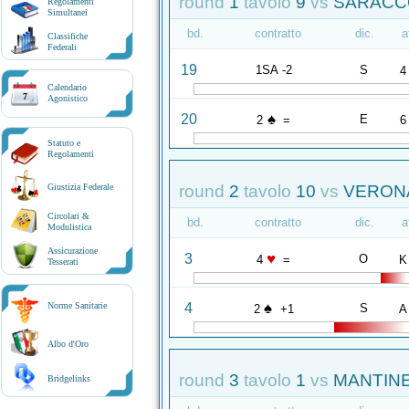
round
1
tavolo
9
vs
SARACCO
Regolamenti
Simultanei
bd.
contratto
dic.
a
Classifiche
Federali
19
1SA -2
S
4
Calendario
7
Agonistico
♠
20
E
2
=
6
Statuto e
Regolamenti
round
2
tavolo
10
vs
VERONA 
Giustizia Federale
Circolari &
bd.
contratto
dic.
a
Modulistica
Assicurazione
♥
3
O
4
=
K
Tesserati
♠
4
Norme Sanitarie
S
2
+1
A
Albo d'Oro
round
3
tavolo
1
vs
MANTINE
Bridgelinks