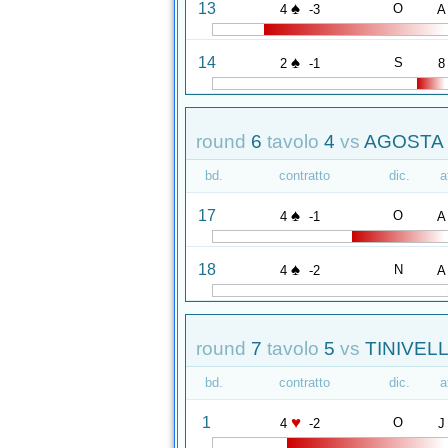
♠
13
O
4
-3
A
♠
14
S
2
-1
8
round
6
tavolo
4
vs
AGOSTA 
bd.
contratto
dic.
a
♠
17
O
4
-1
A
♠
18
N
4
-2
A
round
7
tavolo
5
vs
TINIVELL
bd.
contratto
dic.
a
♥
1
O
4
-2
J