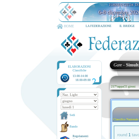
TORNEO CITTA' D
6-8 dicembre 202
HOME
LA FEDERAZIONE
IL BRIDGE
Gare
-
Simult
ELABORAZIONI
Classifiche
13.00-14.00
18.00-09.00
217ª tappa
/
21 gironi
Sedi
Classifica Nazionale
Bando
round
1
tav
Regolamenti