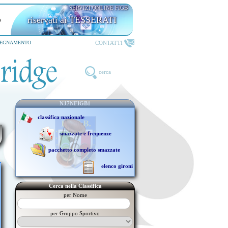
SERVIZI ONLINE FIGB
riservati ai TESSERATI
CONTATTI
SEGNAMENTO
cerca
NJ7NFIGB1
classifica nazionale
smazzate e frequenze
pacchetto completo smazzate
elenco gironi
Cerca nella Classifica
per Nome
per Gruppo Sportivo