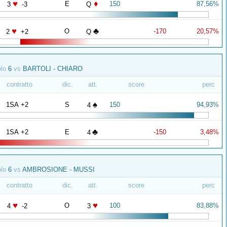
♥
♦
E
150
87,56%
3
-3
Q
♥
♣
O
-170
20,57%
2
+2
Q
olo
6
vs
BARTOLI - CHIARO
contratto
dic.
att.
score
perc
♠
1SA +2
S
150
94,93%
4
♣
1SA +2
E
-150
3,48%
4
olo
6
vs
AMBROSIONE - MUSSI
contratto
dic.
att.
score
perc
♥
♥
O
100
83,88%
4
-2
3