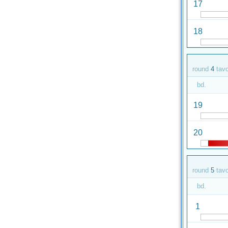
17
18
round
4
tav
bd.
19
20
round
5
tav
bd.
1