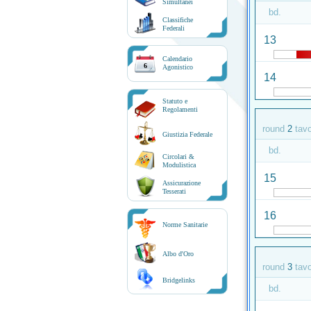
Simultanei
bd.
Classifiche
Federali
13
Calendario
6
Agonistico
14
Statuto e
Regolamenti
round
2
tav
Giustizia Federale
bd.
Circolari &
Modulistica
15
Assicurazione
Tesserati
16
Norme Sanitarie
Albo d'Oro
round
3
tav
Bridgelinks
bd.