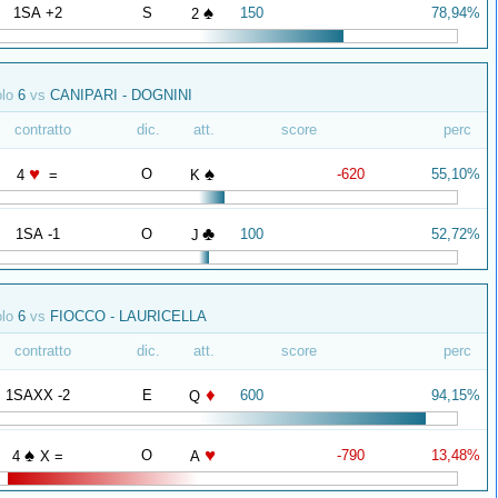
♠
1SA +2
S
150
78,94%
2
olo
6
vs
CANIPARI - DOGNINI
contratto
dic.
att.
score
perc
♥
♠
O
-620
55,10%
4
=
K
♣
1SA -1
O
100
52,72%
J
olo
6
vs
FIOCCO - LAURICELLA
contratto
dic.
att.
score
perc
♦
1SAXX -2
E
600
94,15%
Q
♠
♥
O
-790
13,48%
4
X =
A