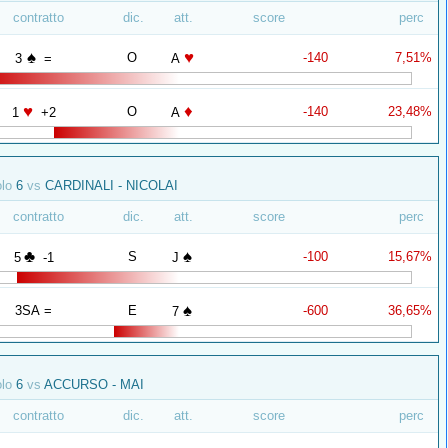
contratto
dic.
att.
score
perc
♠
♥
O
-140
7,51%
3
=
A
♥
♦
O
-140
23,48%
1
+2
A
olo
6
vs
CARDINALI - NICOLAI
contratto
dic.
att.
score
perc
♣
♠
S
-100
15,67%
5
-1
J
♠
3SA =
E
-600
36,65%
7
olo
6
vs
ACCURSO - MAI
contratto
dic.
att.
score
perc