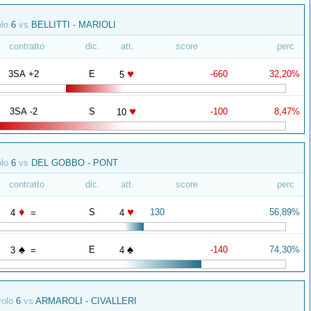
olo
6
vs
BELLITTI - MARIOLI
contratto
dic.
att.
score
perc
♥
3SA +2
E
-660
32,20%
5
♥
3SA -2
S
-100
8,47%
10
olo
6
vs
DEL GOBBO - PONT
contratto
dic.
att.
score
perc
♦
♥
S
130
56,89%
4
=
4
♠
♠
E
-140
74,30%
3
=
4
volo
6
vs
ARMAROLI - CIVALLERI