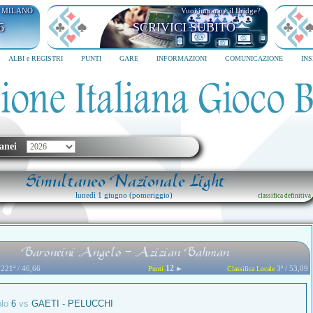
I MILANO
Vuoi imparare il Bridge?
6
SCRIVICI SUBITO
ALBI e REGISTRI
PUNTI
GARE
INFORMAZIONI
COMUNICAZIONE
IN
anei
Simultaneo Nazionale Light
lunedì 1 giugno (pomeriggio)
classifica definitiva
Baroncini Angelo - Azizian Bahman
12
221ª / 46,66
►
3ª / 53,09
Punti
Classifica Locale
olo
6
vs
GAETI - PELUCCHI