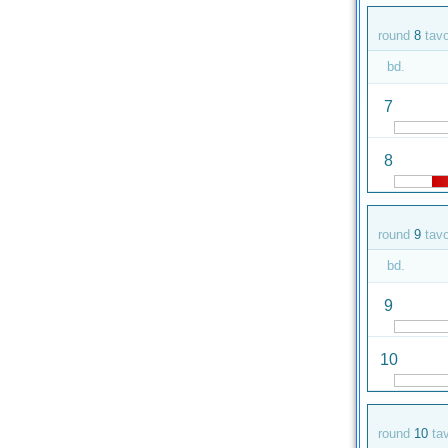
round
8
tav
bd.
7
8
round
9
tav
bd.
9
10
round
10
ta