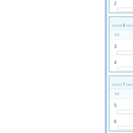
2
round
6
tav
bd.
3
4
round
7
tav
bd.
5
6