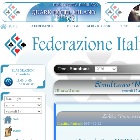
TORNEO CITTA' DI MILANO
QUARK HOTEL MILANO
HOME
LA FEDERAZIONE
IL BRIDGE
ALBI e REGISTRI
PUNTI
G
Gare
-
Simultanei
ELABORAZIONI
Classifiche
13.00-14.00
Simultaneo Na
18.00-09.00
venerdì 17 ap
153ª tappa
/
13 gironi
Zedda Francesc
Sedi
164ª / 36,85
Classifica Nazionale
Bando