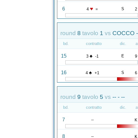
♥
6
S
4
=
2
round
8
tavolo
1
vs
COCCO -
bd.
contratto
dic.
a
♠
15
E
3
-1
9
♠
16
S
4
+1
6
round
9
tavolo
5
vs
-- - --
bd.
contratto
dic.
a
7
--
K
8
--
K