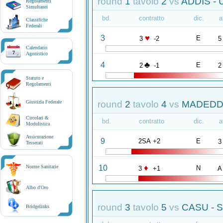
round
1
tavolo
2
vs
ADDIS - 
Regolamenti
Simultanei
bd.
contratto
dic.
a
Classifiche
Federali
♥
3
E
3
-2
5
Calendario
7
Agonistico
♣
4
E
2
-1
2
Statuto e
Regolamenti
round
2
tavolo
4
vs
MADEDDU
Giustizia Federale
Circolari &
bd.
contratto
dic.
a
Modulistica
Assicurazione
9
2SA +2
E
3
Tesserati
♦
10
Norme Sanitarie
N
3
+1
A
Albo d'Oro
round
3
tavolo
5
vs
CASU - S
Bridgelinks