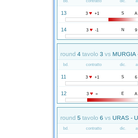
bd.
contratto
dic.
a
♥
13
S
3
+1
A
♥
14
N
3
-1
9
round
4
tavolo
3
vs
MURGIA 
bd.
contratto
dic.
a
♥
11
S
3
+1
6
♥
12
E
3
=
A
round
5
tavolo
6
vs
URAS - 
bd.
contratto
dic.
a