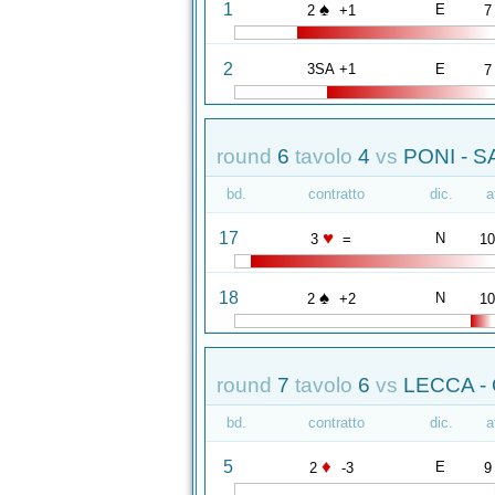
♠
1
E
2
+1
7
2
3SA +1
E
7
round
6
tavolo
4
vs
PONI - S
bd.
contratto
dic.
a
♥
17
N
3
=
1
♠
18
N
2
+2
1
round
7
tavolo
6
vs
LECCA -
bd.
contratto
dic.
a
♦
5
E
2
-3
9