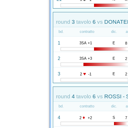
round
3
tavolo
6
vs
DONATELL
bd.
contratto
dic.
a
1
3SA +1
E
8
2
3SA +3
E
2
♥
3
E
2
-1
2
round
4
tavolo
6
vs
ROSSI -
bd.
contratto
dic.
a
♦
4
S
2
+2
7