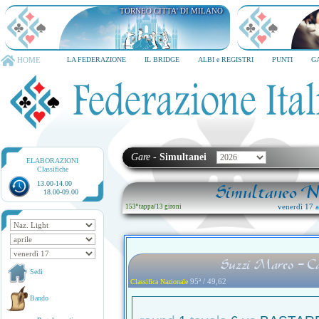
TORNEO CITTA' DI MILANO
QUARK HOTEL MILANO
HOME
LA FEDERAZIONE
IL BRIDGE
ALBI e REGISTRI
PUNTI
G
Gare
-
Simultanei
ELABORAZIONI
Classifiche
13.00-14.00
Simultaneo Na
18.00-09.00
venerdì 17 ap
153ª tappa
/
13 gironi
Suzzi Marco - C
Sedi
95ª / 49,62
Classifica Nazionale
Bando