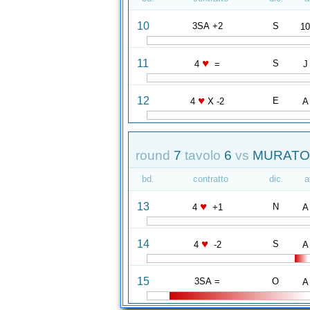
10
3SA +2
S
1
♥
11
S
4
=
J
♥
12
E
4
X -2
A
round
7
tavolo
6
vs
MURATOR
bd.
contratto
dic.
a
♥
13
N
4
+1
A
♥
14
S
4
-2
A
15
3SA =
O
A