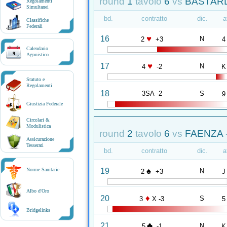
round
1
tavolo
6
vs
BASTARD
Regolamenti
Simultanei
bd.
contratto
dic.
a
Classifiche
Federali
♥
16
N
2
+3
4
Calendario
9
Agonistico
♥
17
N
4
-2
K
Statuto e
Regolamenti
18
3SA -2
S
9
Giustizia Federale
Circolari &
Modulistica
round
2
tavolo
6
vs
FAENZA 
Assicurazione
Tesserati
bd.
contratto
dic.
a
♠
19
Norme Sanitarie
N
2
+3
J
Albo d'Oro
♦
20
S
3
X -3
5
Bridgelinks
♣
21
N
5
-1
K