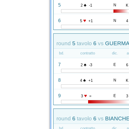
♠
5
N
2
-1
K
♥
6
N
5
+1
4
round
5
tavolo
6
vs
GUERMAN
bd.
contratto
dic.
a
♠
7
E
2
-3
6
♠
8
N
4
+1
K
♥
9
E
3
=
3
round
6
tavolo
6
vs
BIANCHE
bd.
contratto
dic.
a