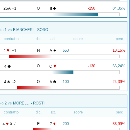
♣
2SA +1
O
-150
84,35%
8
olo
1
vs
BIANCHERI - SORO
contratto
dic.
att.
score
perc
♥
♠
N
650
18,15%
4
+1
A
♣
♥
O
-130
66,24%
4
=
Q
♠
♣
O
100
24,39%
4
-2
A
olo
2
vs
MORELLI - ROSTI
contratto
dic.
att.
score
perc
♥
♦
E
200
36,99%
4
X -1
7