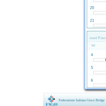
20
21
round
7
tav
bd.
4
5
6
Federazione Italiana Gioco Bridge