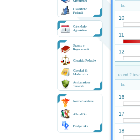
Simultanei
bd.
Classifiche
Federali
10
Calendario
9
Agonistico
11
Statuto e
Regolamenti
12
Giustizia Federale
Circolari &
Modulistica
round
2
tav
Assicurazione
bd.
Tesserati
16
Norme Sanitarie
17
Albo d'Oro
Bridgelinks
18