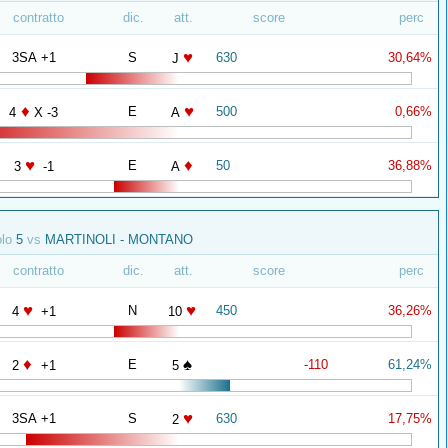
contratto
dic.
att.
score
perc
♥
3SA +1
S
630
30,64%
J
♦
♥
E
500
0,66%
4
X -3
A
♥
♦
E
50
36,88%
3
-1
A
olo
5
vs
MARTINOLI - MONTANO
contratto
dic.
att.
score
perc
♥
♥
N
450
36,26%
4
+1
10
♦
♠
E
-110
61,24%
2
+1
5
♥
3SA +1
S
630
17,75%
2