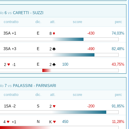
olo
6
vs
CARETTI - SUZZI
contratto
dic.
att.
score
perc
♦
3SA +1
E
-430
74,03%
8
♣
3SA +3
E
-490
82,48%
2
♥
♣
E
100
43,75%
2
-1
2
olo
7
vs
PALASSINI - PARNISARI
contratto
dic.
att.
score
perc
♥
1SA -2
S
-200
91,85%
2
♥
♥
N
450
11,28%
4
+1
K