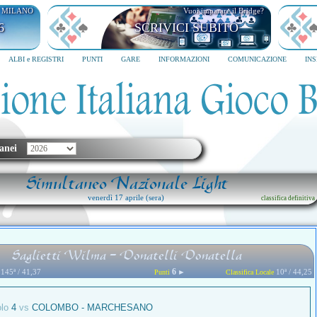
I MILANO
Vuoi imparare il Bridge?
6
SCRIVICI SUBITO
ALBI e REGISTRI
PUNTI
GARE
INFORMAZIONI
COMUNICAZIONE
IN
anei
Simultaneo Nazionale Light
venerdì 17 aprile (sera)
classifica definitiva
Saglietti Wilma - Donatelli Donatella
6
145ª / 41,37
►
10ª / 44,25
Punti
Classifica Locale
olo
4
vs
COLOMBO - MARCHESANO