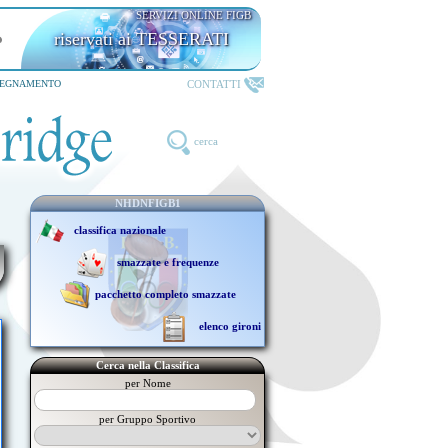
SERVIZI ONLINE FIGB
riservati ai TESSERATI
CONTATTI
SEGNAMENTO
cerca
NHDNFIGB1
classifica nazionale
smazzate e frequenze
pacchetto completo smazzate
elenco gironi
Cerca nella Classifica
per Nome
per Gruppo Sportivo