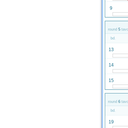
9
round
5
tav
bd.
13
14
15
round
6
tav
bd.
19