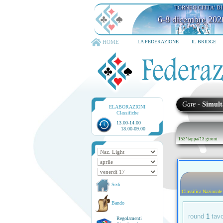
TORNEO CITTA' D
6-8 dicembre 202
HOME
LA FEDERAZIONE
IL BRIDGE
Gare
-
Simult
ELABORAZIONI
Classifiche
13.00-14.00
18.00-09.00
153ª tappa
/
13 gironi
Sedi
Classifica Nazionale
Bando
round
1
tav
Regolamenti