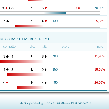
♦
♥
S
-500
70,96%
3
X -2
5
♣
♥
S
130
25,18%
4
=
A
olo
3
vs
BARLETTA - BENETAZZO
contratto
dic.
att.
score
perc
♣
♠
E
400
11,28%
3
-4
8
♣
♠
E
150
18,15%
4
-3
9
♥
♠
N
450
26,26%
4
+1
4
Via Giorgio Washington 33 - 20146 Milano - P.I. 03543040152