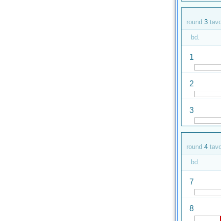
round
3
tav
bd.
1
2
3
round
4
tav
bd.
7
8