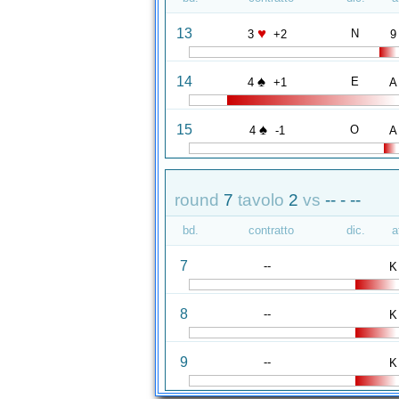
♥
13
N
3
+2
9
♠
14
E
4
+1
A
♠
15
O
4
-1
A
round
7
tavolo
2
vs
-- - --
bd.
contratto
dic.
a
7
--
K
8
--
K
9
--
K