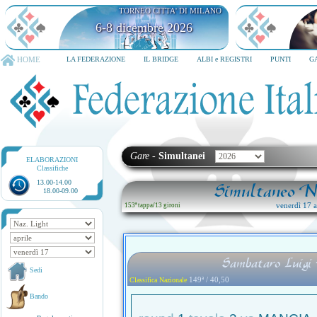
TORNEO CITTA' DI MILANO
6-8 dicembre 2026
HOME
LA FEDERAZIONE
IL BRIDGE
ALBI e REGISTRI
PUNTI
G
Gare
-
Simultanei
ELABORAZIONI
Classifiche
13.00-14.00
Simultaneo Na
18.00-09.00
venerdì 17 ap
153ª tappa
/
13 gironi
Sambataro Luigi 
Sedi
149ª / 40,50
Classifica Nazionale
Bando