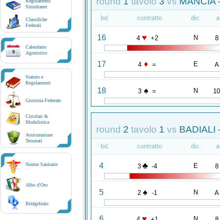
round
1
tavolo
3
vs
MANCIA 
Regolamenti
Simultanei
bd.
contratto
dic.
a
Classifiche
Federali
♥
16
N
4
+2
8
Calendario
9
Agonistico
♦
17
E
4
=
A
Statuto e
Regolamenti
♠
18
N
3
=
1
Giustizia Federale
Circolari &
Modulistica
round
2
tavolo
1
vs
BADIALI 
Assicurazione
Tesserati
bd.
contratto
dic.
a
♣
4
Norme Sanitarie
E
3
-4
8
Albo d'Oro
♠
5
N
2
-1
A
Bridgelinks
♥
6
N
4
+1
8