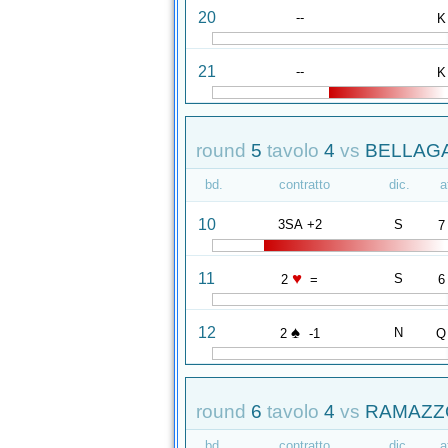
20
--
K
21
--
K
round
5
tavolo
4
vs
BELLAGA
bd.
contratto
dic.
a
10
3SA +2
S
7
♥
11
S
2
=
6
♠
12
N
2
-1
Q
round
6
tavolo
4
vs
RAMAZZO
bd.
contratto
dic.
a