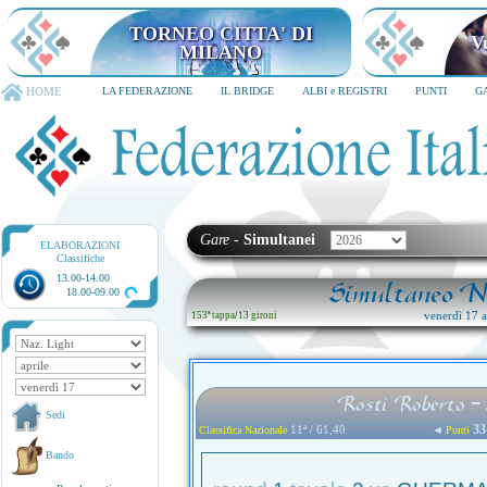
TORNEO CITTA' DI MILANO
6-8 dicembre 2026
HOME
LA FEDERAZIONE
IL BRIDGE
ALBI e REGISTRI
PUNTI
G
Gare
-
Simultanei
ELABORAZIONI
Classifiche
13.00-14.00
Simultaneo Na
18.00-09.00
venerdì 17 ap
153ª tappa
/
13 gironi
Rosti Roberto - 
Sedi
33
11ª / 61,40
◄
Classifica Nazionale
Punti
Bando