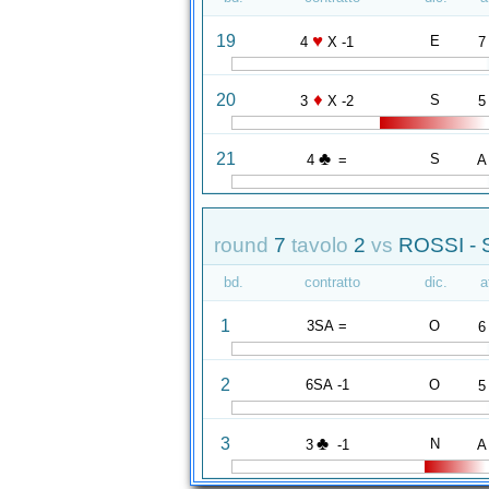
♥
19
E
4
X -1
7
♦
20
S
3
X -2
5
♣
21
S
4
=
A
round
7
tavolo
2
vs
ROSSI -
bd.
contratto
dic.
a
1
3SA =
O
6
2
6SA -1
O
5
♣
3
N
3
-1
A