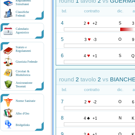
round
1
tavolo
2
vs
GUERMAN
Regolamenti
Simultanei
bd.
contratto
dic.
a
Classifiche
Federali
♦
4
S
2
+2
3
Calendario
7
Agonistico
♥
5
O
3
-3
9
Statuto e
Regolamenti
♥
6
S
4
+1
Q
Giustizia Federale
Circolari &
Modulistica
round
2
tavolo
2
vs
BIANCHE
Assicurazione
Tesserati
bd.
contratto
dic.
a
♥
7
Norme Sanitarie
O
2
-2
6
Albo d'Oro
♠
8
N
4
+1
K
Bridgelinks
♦
9
O
2
+1
K