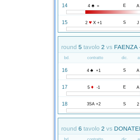
♠
14
E
4
=
A
♥
15
S
2
X +1
J
round
5
tavolo
2
vs
FAENZA 
bd.
contratto
dic.
a
♠
16
S
4
+1
A
♦
17
E
5
-1
A
18
3SA +2
S
2
round
6
tavolo
2
vs
DONATELL
bd.
contratto
dic.
a