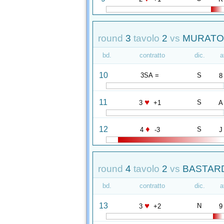
round
3
tavolo
2
vs
MURATOR
bd.
contratto
dic.
a
10
3SA =
S
8
♥
11
S
3
+1
A
♦
12
S
4
-3
J
round
4
tavolo
2
vs
BASTARD
bd.
contratto
dic.
a
♥
13
N
3
+2
9