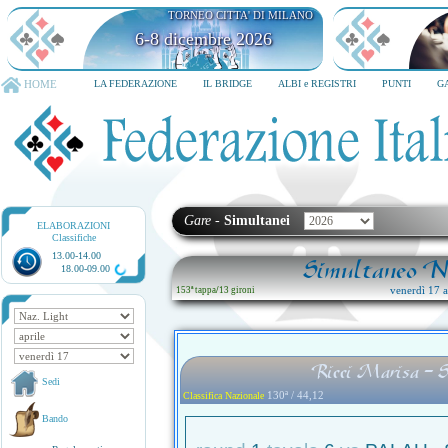
TORNEO CITTA' DI MILANO
6-8 dicembre 2026
HOME
LA FEDERAZIONE
IL BRIDGE
ALBI e REGISTRI
PUNTI
G
Gare
-
Simultanei
ELABORAZIONI
Classifiche
13.00-14.00
Simultaneo Na
18.00-09.00
venerdì 17 ap
153ª tappa
/
13 gironi
Ricci Marisa - S
Sedi
130ª / 44,12
Classifica Nazionale
Bando