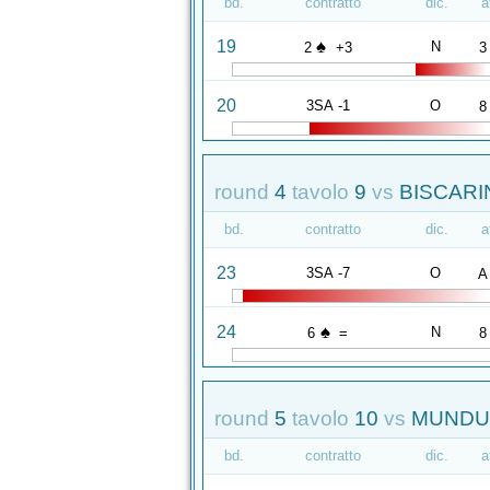
bd.
contratto
dic.
a
♠
19
N
2
+3
3
20
3SA -1
O
8
round
4
tavolo
9
vs
BISCARIN
bd.
contratto
dic.
a
23
3SA -7
O
A
♠
24
N
6
=
8
round
5
tavolo
10
vs
MUNDUL
bd.
contratto
dic.
a