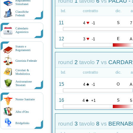
round
1
tavolo
6
vs
PALAU -
Regolamenti
Simultanei
bd.
contratto
dic.
a
Classifiche
Federali
♥
11
S
4
-1
7
Calendario
6
Agonistico
♥
12
E
3
-1
A
Statuto e
Regolamenti
round
2
tavolo
7
vs
CARDAREL
Giustizia Federale
Circolari &
bd.
contratto
dic.
a
Modulistica
Assicurazione
♠
15
O
4
-1
A
Tesserati
♠
16
Norme Sanitarie
S
4
+1
5
Albo d'Oro
round
3
tavolo
8
vs
BERNABEI
Bridgelinks