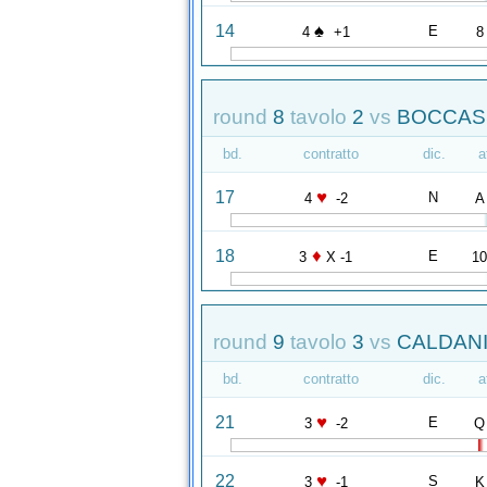
♠
14
E
4
+1
8
round
8
tavolo
2
vs
BOCCASS
bd.
contratto
dic.
a
♥
17
N
4
-2
A
♦
18
E
3
X -1
1
round
9
tavolo
3
vs
CALDANI 
bd.
contratto
dic.
a
♥
21
E
3
-2
Q
♥
22
S
3
-1
K