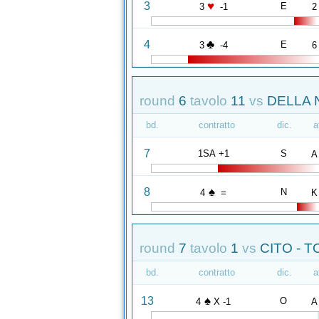
♥
3
E
3
-1
2
♣
4
E
3
-4
6
round
6
tavolo
11
vs
DELLA 
bd.
contratto
dic.
a
7
1SA +1
S
A
♠
8
N
4
=
K
round
7
tavolo
1
vs
CITO - T
bd.
contratto
dic.
a
♠
13
O
4
X -1
A