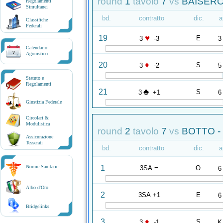
round
1
tavolo
7
vs
BAISERO 
Regolamenti
Simultanei
bd.
contratto
dic.
a
Classifiche
Federali
♥
19
E
3
-3
3
Calendario
7
Agonistico
♦
20
S
3
-2
5
Statuto e
Regolamenti
♣
21
S
3
+1
6
Giustizia Federale
Circolari &
Modulistica
round
2
tavolo
7
vs
BOTTO -
Assicurazione
Tesserati
bd.
contratto
dic.
a
1
Norme Sanitarie
3SA =
O
6
Albo d'Oro
2
3SA +1
E
6
Bridgelinks
♦
3
S
3
-1
K