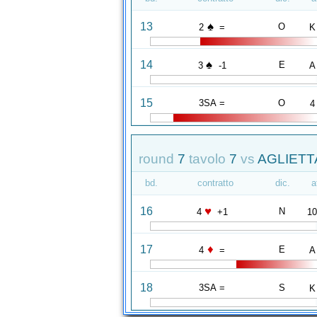
♠
13
O
2
=
K
♠
14
E
3
-1
A
15
3SA =
O
4
round
7
tavolo
7
vs
AGLIETT
bd.
contratto
dic.
a
♥
16
N
4
+1
1
♦
17
E
4
=
A
18
3SA =
S
K