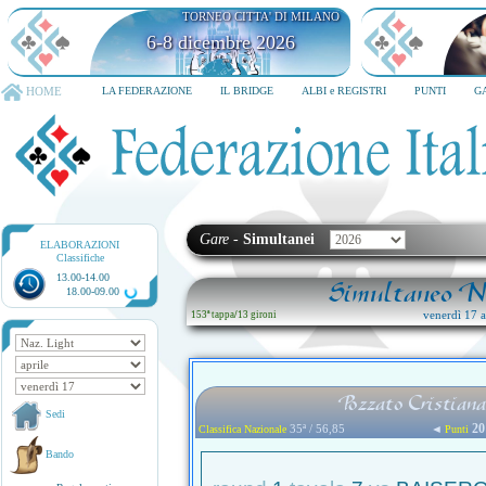
TORNEO CITTA' DI MILANO
6-8 dicembre 2026
HOME
LA FEDERAZIONE
IL BRIDGE
ALBI e REGISTRI
PUNTI
G
Gare
-
Simultanei
ELABORAZIONI
Classifiche
13.00-14.00
Simultaneo Na
18.00-09.00
venerdì 17 ap
153ª tappa
/
13 gironi
Pozzato Cristiana
Sedi
20
35ª / 56,85
◄
Classifica Nazionale
Punti
Bando