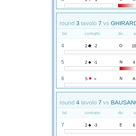
round
3
tavolo
7
vs
GHIRARDI
bd.
contratto
dic.
a
♣
4
O
2
-2
1
♠
5
N
2
-1
4
♥
6
N
5
=
A
round
4
tavolo
7
vs
BAUSANO
bd.
contratto
dic.
a
♠
7
E
2
-3
6