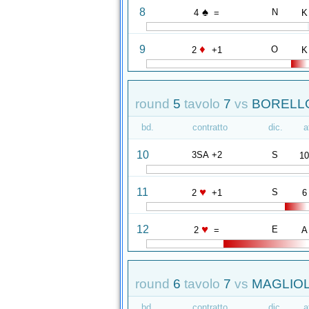
♠
8
N
4
=
K
♦
9
O
2
+1
K
round
5
tavolo
7
vs
BORELLO
bd.
contratto
dic.
a
10
3SA +2
S
1
♥
11
S
2
+1
6
♥
12
E
2
=
A
round
6
tavolo
7
vs
MAGLIOL
bd.
contratto
dic.
a