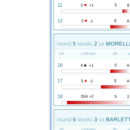
♥
11
S
3
+1
8
♥
12
E
3
-1
A
round
5
tavolo
2
vs
MORELLI 
bd.
contratto
dic.
a
♠
16
S
4
+1
A
♦
17
E
5
-1
A
18
3SA +2
S
2
round
6
tavolo
3
vs
BARLETT
bd.
contratto
dic.
a