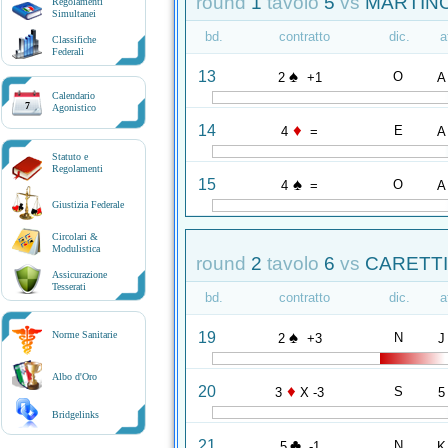
round
1
tavolo
5
vs
MARTINO
Regolamenti
Simultanei
bd.
contratto
dic.
a
Classifiche
Federali
♠
13
O
2
+1
A
Calendario
7
Agonistico
♦
14
E
4
=
A
Statuto e
Regolamenti
♠
15
O
4
=
A
Giustizia Federale
Circolari &
Modulistica
round
2
tavolo
6
vs
CARETTI 
Assicurazione
Tesserati
bd.
contratto
dic.
a
♠
19
Norme Sanitarie
N
2
+3
J
Albo d'Oro
♦
20
S
3
X -3
5
Bridgelinks
♣
21
N
5
-1
K