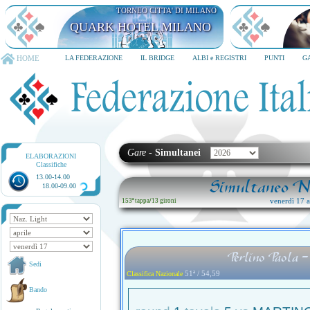
TORNEO CITTA' DI MILANO
QUARK HOTEL MILANO
HOME
LA FEDERAZIONE
IL BRIDGE
ALBI e REGISTRI
PUNTI
G
Gare
-
Simultanei
ELABORAZIONI
Classifiche
13.00-14.00
Simultaneo Na
18.00-09.00
venerdì 17 ap
153ª tappa
/
13 gironi
Perlino Paola 
Sedi
51ª / 54,59
Classifica Nazionale
Bando