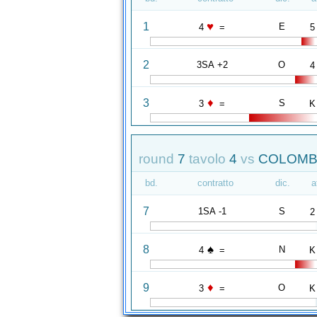
♥
1
E
4
=
5
2
3SA +2
O
4
♦
3
S
3
=
K
round
7
tavolo
4
vs
COLOMB
bd.
contratto
dic.
a
7
1SA -1
S
2
♠
8
N
4
=
K
♦
9
O
3
=
K