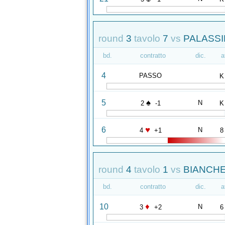
round
3
tavolo
7
vs
PALASSIN
bd.
contratto
dic.
a
4
PASSO
K
♠
5
N
2
-1
K
♥
6
N
4
+1
8
round
4
tavolo
1
vs
BIANCHE
bd.
contratto
dic.
a
♦
10
N
3
+2
6