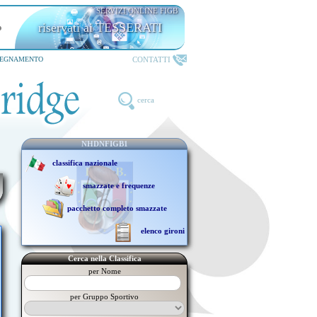
SERVIZI ONLINE FIGB
riservati ai TESSERATI
CONTATTI
SEGNAMENTO
cerca
NHDNFIGB1
classifica nazionale
smazzate e frequenze
pacchetto completo smazzate
elenco gironi
Cerca nella Classifica
per Nome
per Gruppo Sportivo