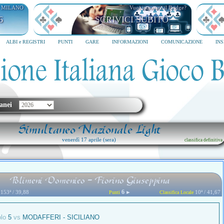
I MILANO
Vuoi imparare il Bridge?
6
SCRIVICI SUBITO
ALBI e REGISTRI
PUNTI
GARE
INFORMAZIONI
COMUNICAZIONE
IN
anei
Simultaneo Nazionale Light
venerdì 17 aprile (sera)
classifica definitiva
Polimeni Domenico - Fiorino Giuseppina
6
153ª / 39,88
►
10ª / 41,67
Punti
Classifica Locale
olo
5
vs
MODAFFERI - SICILIANO