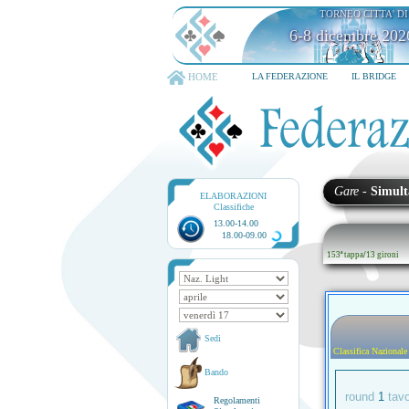
TORNEO CITTA' D
6-8 dicembre 202
HOME
LA FEDERAZIONE
IL BRIDGE
Gare
-
Simult
ELABORAZIONI
Classifiche
13.00-14.00
18.00-09.00
153ª tappa
/
13 gironi
Sedi
Classifica Nazionale
Bando
round
1
tav
Regolamenti