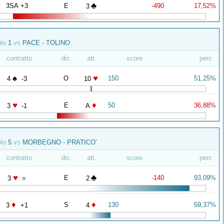
♣
3SA +3
E
-490
17,52%
3
olo
1
vs
PACE - TOLINO
contratto
dic.
att.
score
perc
♠
♥
O
150
51,25%
4
-3
10
♥
♦
E
50
36,88%
3
-1
A
olo
5
vs
MORBEGNO - PRATICO'
contratto
dic.
att.
score
perc
♥
♣
E
-140
93,09%
3
=
2
♦
♦
S
130
59,37%
3
+1
4