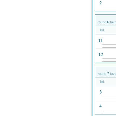
2
round
6
tav
bd.
11
12
round
7
tav
bd.
3
4