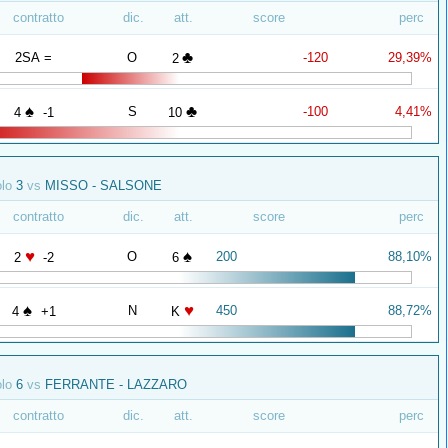
contratto
dic.
att.
score
perc
♣
2SA =
O
-120
29,39%
2
♠
♣
S
-100
4,41%
4
-1
10
olo
3
vs
MISSO - SALSONE
contratto
dic.
att.
score
perc
♥
♠
O
200
88,10%
2
-2
6
♠
♥
N
450
88,72%
4
+1
K
olo
6
vs
FERRANTE - LAZZARO
contratto
dic.
att.
score
perc