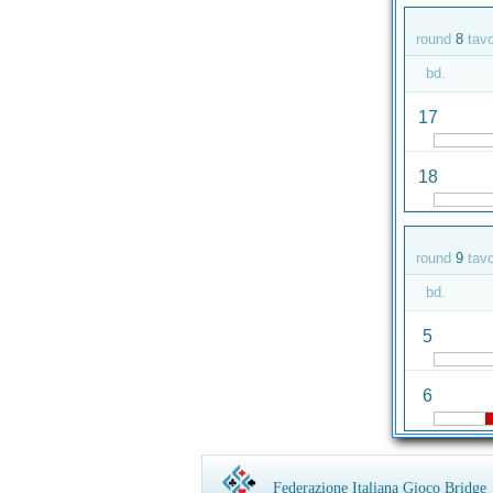
round
8
tav
bd.
17
18
round
9
tav
bd.
5
6
Federazione Italiana Gioco Bridge