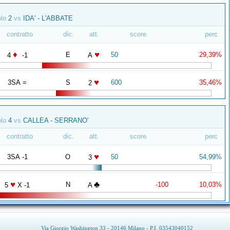
olo
2
vs
IDA' - L'ABBATE
contratto
dic.
att.
score
perc
♦
♥
E
50
29,39%
4
-1
A
♥
3SA =
S
600
35,46%
2
olo
4
vs
CALLEA - SERRANO'
contratto
dic.
att.
score
perc
♥
3SA -1
O
50
54,99%
3
♥
♣
N
-100
10,03%
5
X -1
A
Via Giorgio Washington 33 - 20146 Milano - P.I. 03543040152