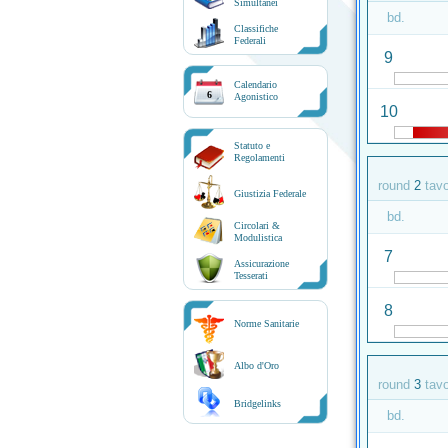
Simultanei
bd.
Classifiche
Federali
9
Calendario
6
Agonistico
10
Statuto e
Regolamenti
round
2
tav
Giustizia Federale
bd.
Circolari &
Modulistica
7
Assicurazione
Tesserati
8
Norme Sanitarie
Albo d'Oro
round
3
tav
Bridgelinks
bd.