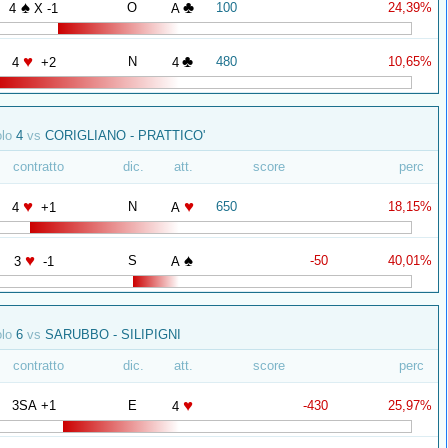
♠
♣
O
100
24,39%
4
X -1
A
♥
♣
N
480
10,65%
4
+2
4
olo
4
vs
CORIGLIANO - PRATTICO'
contratto
dic.
att.
score
perc
♥
♥
N
650
18,15%
4
+1
A
♥
♠
S
-50
40,01%
3
-1
A
olo
6
vs
SARUBBO - SILIPIGNI
contratto
dic.
att.
score
perc
♥
3SA +1
E
-430
25,97%
4