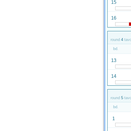
15
16
round
4
tav
bd.
13
14
round
5
tav
bd.
1