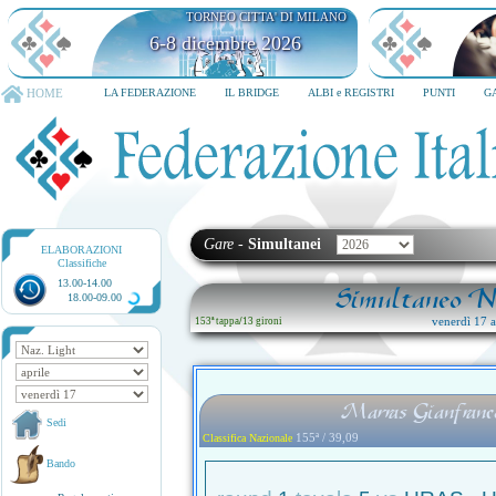
TORNEO CITTA' DI MILANO
6-8 dicembre 2026
HOME
LA FEDERAZIONE
IL BRIDGE
ALBI e REGISTRI
PUNTI
G
Gare
-
Simultanei
ELABORAZIONI
Classifiche
13.00-14.00
Simultaneo Na
18.00-09.00
venerdì 17 ap
153ª tappa
/
13 gironi
Marras Gianfranc
Sedi
155ª / 39,09
Classifica Nazionale
Bando