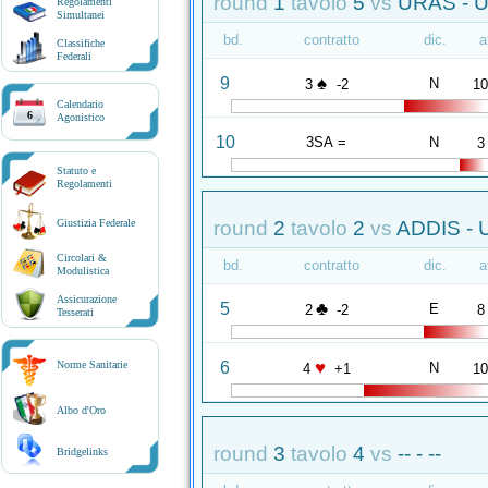
round
1
tavolo
5
vs
URAS - 
Regolamenti
Simultanei
bd.
contratto
dic.
a
Classifiche
Federali
♠
9
N
3
-2
1
Calendario
6
Agonistico
10
3SA =
N
3
Statuto e
Regolamenti
round
2
tavolo
2
vs
ADDIS - 
Giustizia Federale
Circolari &
bd.
contratto
dic.
a
Modulistica
Assicurazione
♣
5
E
2
-2
8
Tesserati
♥
6
Norme Sanitarie
N
4
+1
1
Albo d'Oro
round
3
tavolo
4
vs
-- - --
Bridgelinks