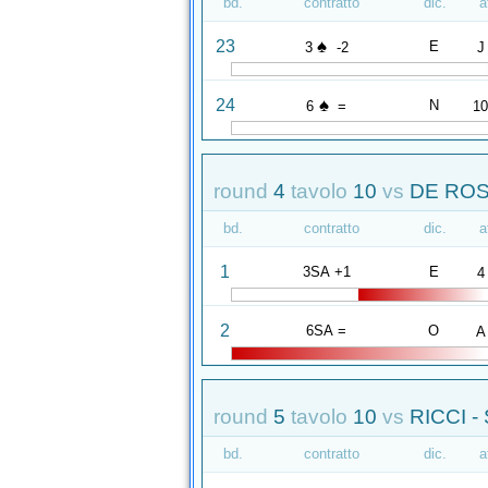
bd.
contratto
dic.
a
♠
23
E
3
-2
J
♠
24
N
6
=
1
round
4
tavolo
10
vs
DE ROS
bd.
contratto
dic.
a
1
3SA +1
E
4
2
6SA =
O
A
round
5
tavolo
10
vs
RICCI -
bd.
contratto
dic.
a