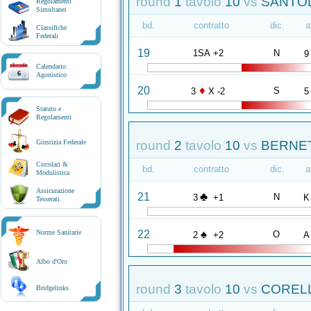
round
1
tavolo
10
vs
SANTOLI
Regolamenti
Simultanei
bd.
contratto
dic.
a
Classifiche
Federali
19
1SA +2
N
9
Calendario
6
Agonistico
♦
20
S
3
X -2
5
Statuto e
Regolamenti
round
2
tavolo
10
vs
BERNET
Giustizia Federale
Circolari &
bd.
contratto
dic.
a
Modulistica
Assicurazione
♣
21
N
3
+1
K
Tesserati
♠
22
Norme Sanitarie
O
2
+2
A
Albo d'Oro
round
3
tavolo
10
vs
CORELLI
Bridgelinks