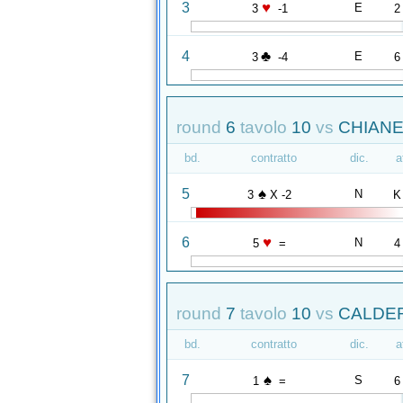
♥
3
E
3
-1
2
♣
4
E
3
-4
6
round
6
tavolo
10
vs
CHIANE
bd.
contratto
dic.
a
♠
5
N
3
X -2
K
♥
6
N
5
=
4
round
7
tavolo
10
vs
CALDERI
bd.
contratto
dic.
a
♠
7
S
1
=
6