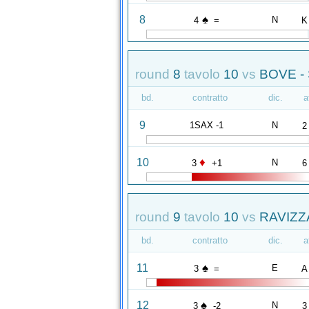
♠
8
N
4
=
K
round
8
tavolo
10
vs
BOVE - 
bd.
contratto
dic.
a
9
1SAX -1
N
2
♦
10
N
3
+1
6
round
9
tavolo
10
vs
RAVIZZA
bd.
contratto
dic.
a
♠
11
E
3
=
A
♠
12
N
3
-2
3