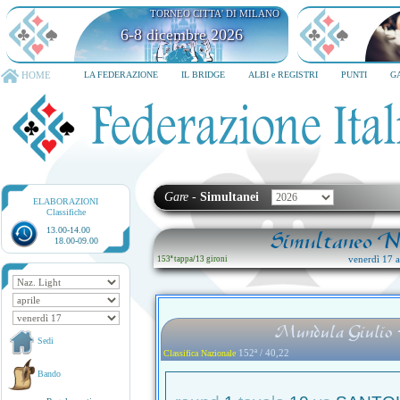
TORNEO CITTA' DI MILANO
6-8 dicembre 2026
HOME
LA FEDERAZIONE
IL BRIDGE
ALBI e REGISTRI
PUNTI
G
Gare
-
Simultanei
ELABORAZIONI
Classifiche
13.00-14.00
Simultaneo Na
18.00-09.00
venerdì 17 ap
153ª tappa
/
13 gironi
Mundula Giulio -
Sedi
152ª / 40,22
Classifica Nazionale
Bando