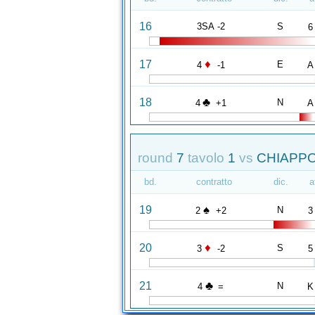
16
3SA -2
S
6
♦
17
E
4
-1
A
♣
18
N
4
+1
A
round
7
tavolo
1
vs
CHIAPPO
bd.
contratto
dic.
a
♠
19
N
2
+2
3
♦
20
S
3
-2
5
♣
21
N
4
=
K