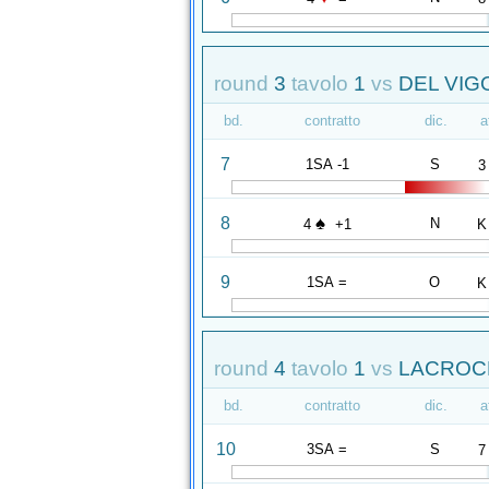
round
3
tavolo
1
vs
DEL VIGO
bd.
contratto
dic.
a
7
1SA -1
S
3
♠
8
N
4
+1
K
9
1SA =
O
K
round
4
tavolo
1
vs
LACROCE
bd.
contratto
dic.
a
10
3SA =
S
7