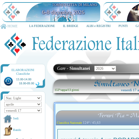
TORNEO CITTA' DI MILANO
6-8 dicembre 2026
HOME
LA FEDERAZIONE
IL BRIDGE
ALBI e REGISTRI
PUNTI
G
Gare
-
Simultanei
ELABORAZIONI
Classifiche
13.00-14.00
Simultaneo Na
18.00-09.00
venerdì 17 ap
153ª tappa
/
13 gironi
Ferrari Pia - 
Sedi
124ª / 45,63
Classifica Nazionale
Bando