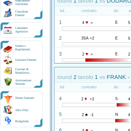
round
1
tavolo
1
vs
DODARO 
Regolamenti
Simultanei
bd.
contratto
dic.
a
Classifiche
Federali
♥
1
E
4
=
5
Calendario
9
Agonistico
2
3SA +2
E
5
Statuto e
Regolamenti
♥
3
E
2
=
2
Giustizia Federale
Circolari &
Modulistica
round
2
tavolo
1
vs
FRANK -
Assicurazione
Tesserati
bd.
contratto
dic.
a
♦
4
Norme Sanitarie
S
2
+2
4
Albo d'Oro
♠
5
N
2
-1
4
Bridgelinks
♥
6
N
4
=
8