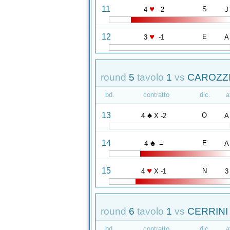
♥
11
S
4
-2
J
♥
12
E
3
-1
A
round
5
tavolo
1
vs
CAROZZI
bd.
contratto
dic.
a
♠
13
O
4
X -2
A
♠
14
E
4
=
A
♥
15
N
4
X -1
3
round
6
tavolo
1
vs
CERRINI 
bd.
contratto
dic.
a