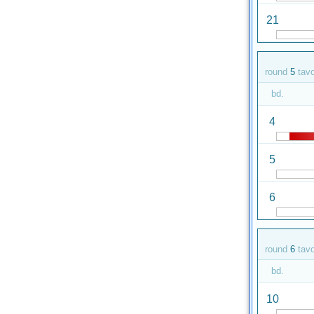
21
round
5
tav
bd.
4
5
6
round
6
tav
bd.
10