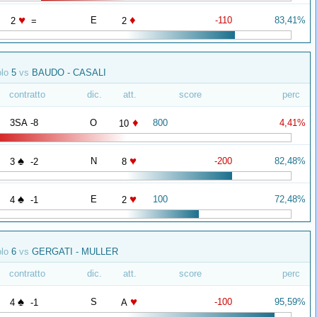
♥
♦
E
-110
83,41%
2
=
2
olo
5
vs
BAUDO - CASALI
contratto
dic.
att.
score
perc
♦
3SA -8
O
800
4,41%
10
♠
♥
N
-200
82,48%
3
-2
8
♠
♥
E
100
72,48%
4
-1
2
olo
6
vs
GERGATI - MULLER
contratto
dic.
att.
score
perc
♠
♥
S
-100
95,59%
4
-1
A