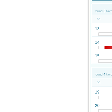
round
3
tav
bd.
13
14
15
round
4
tav
bd.
19
20