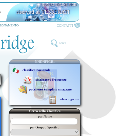
SERVIZI ONLINE FIGB
riservati ai TESSERATI
CONTATTI
SEGNAMENTO
cerca
NHDNFIGB1
classifica nazionale
smazzate e frequenze
pacchetto completo smazzate
elenco gironi
Cerca nella Classifica
per Nome
per Gruppo Sportivo