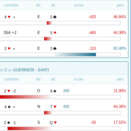
contratto
dic.
att.
score
perc
♥
♣
E
-420
46,84%
4
=
5
♥
3SA +2
E
-460
44,38%
5
♥
♣
E
-110
82,48%
2
=
2
olo
2
vs
GUERRIERI - SANTI
contratto
dic.
att.
score
perc
♥
♠
O
200
11,90%
2
-2
6
♠
♥
N
420
44,38%
4
=
7
♠
♥
S
-50
17,52%
2
-1
Q