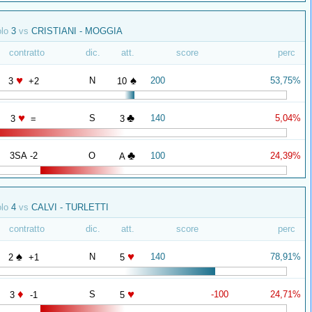
olo
3
vs
CRISTIANI - MOGGIA
contratto
dic.
att.
score
perc
♥
♠
N
200
53,75%
3
+2
10
♥
♣
S
140
5,04%
3
=
3
♣
3SA -2
O
100
24,39%
A
olo
4
vs
CALVI - TURLETTI
contratto
dic.
att.
score
perc
♠
♥
N
140
78,91%
2
+1
5
♦
♥
S
-100
24,71%
3
-1
5