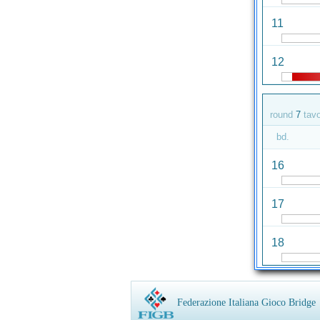
11
12
round
7
tav
bd.
16
17
18
Federazione Italiana Gioco Bridge