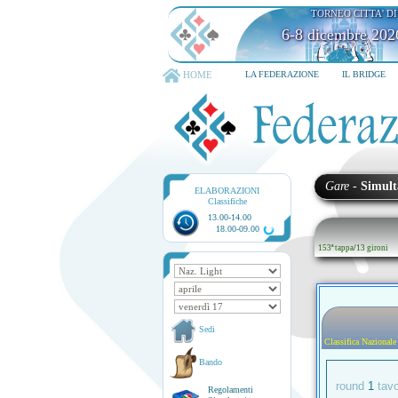
TORNEO CITTA' D
6-8 dicembre 202
HOME
LA FEDERAZIONE
IL BRIDGE
Gare
-
Simult
ELABORAZIONI
Classifiche
13.00-14.00
18.00-09.00
153ª tappa
/
13 gironi
Sedi
Classifica Nazionale
Bando
round
1
tav
Regolamenti