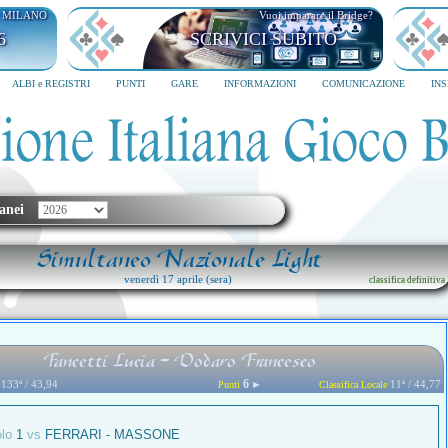
I MILANO
Vuoi imparare il Bridge?
6
SCRIVICI SUBITO
ALBI e REGISTRI
PUNTI
GARE
INFORMAZIONI
COMUNICAZIONE
IN
anei
Simultaneo Nazionale Light
venerdì 17 aprile (sera)
classifica definitiva
Fancetti Lucia - Dodaro Francesco
6
133ª / 43,94
►
11ª / 44,77
Punti
Classifica Locale
olo
1
vs
FERRARI - MASSONE