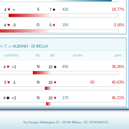
♥
♠
S
420
18,77%
4
=
7
♥
♦
O
150
3,16%
4
-3
5
olo
7
vs
ALBANO - DI BELLA
contratto
dic.
att.
score
perc
♥
♠
N
450
36,26%
4
+1
10
♥
♦
N
-50
45,63%
3
-1
10
♣
♦
N
170
46,21%
4
+2
10
Via Giorgio Washington 33 - 20146 Milano - P.I. 03543040152