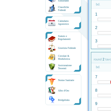
Simultanei
bd.
Classifiche
Federali
1
Calendario
6
Agonistico
2
Statuto e
Regolamenti
3
Giustizia Federale
Circolari &
Modulistica
round
2
tav
Assicurazione
bd.
Tesserati
7
Norme Sanitarie
8
Albo d'Oro
Bridgelinks
9